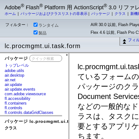
®
®
®
Adobe
Flash
Platform 用 ActionScript
3.0 リフ
ホーム
|
パッケージおよびクラスリストの非表示
|
パッケージ
|
クラス
|
新機
フィルター：
AIR 30.0 以前, Flash Playe
ランタイム
Flex 4.6 以前, Flash Pro
製品
フィ
lc.procmgmt.ui.task.form
パッケージ
x
lc.procmgmt
トップレベル
adobe.utils
ているフォーム
air.desktop
air.net
air.update
パッケージのクラスは、Ad
air.update.events
com.adobe.viewsource
Document Serv
fl.accessibility
fl.containers
などの一般的な
fl.controls
fl.controls.dataGridClasses
ラスは、タスク
fl.controls.listClasses
パッケージ lc.procmgmt.ui.task.form
fl.controls.progressBarClasses
要とするアプリケー
fl.core
クラス
fl.data
ちます。
fl.display