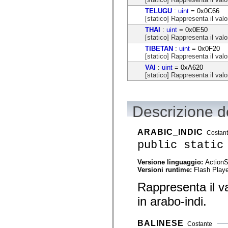
mx.controls
TELUGU
:
uint
= 0x0C66
mx.controls.advancedDataGridClasses
[statico] Rappresenta il valo
mx.controls.dataGridClasses
mx.controls.listClasses
THAI
:
uint
= 0x0E50
mx.controls.menuClasses
[statico] Rappresenta il valo
mx.controls.olapDataGridClasses
TIBETAN
:
uint
= 0x0F20
mx.controls.scrollClasses
[statico] Rappresenta il valo
mx.controls.sliderClasses
mx.controls.textClasses
VAI
:
uint
= 0xA620
mx.controls.treeClasses
[statico] Rappresenta il valo
mx.controls.videoClasses
mx.core
mx.core.windowClasses
mx.effects
Descrizione de
mx.effects.easing
mx.effects.effectClasses
mx.events
ARABIC_INDIC
Costan
mx.filters
mx.flash
public static
mx.formatters
mx.geom
Versione linguaggio:
ActionS
mx.graphics
Versioni runtime:
Flash Playe
mx.graphics.codec
mx.graphics.shaderClasses
Rappresenta il va
mx.logging
mx.logging.errors
in arabo-indi.
mx.logging.targets
mx.managers
mx.modules
BALINESE
Costante
mx.netmon