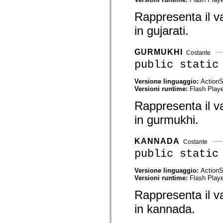
Elenco degli elementi obsoleti
Rappresenta il va
Costanti di implementazione dell’accessibilità
Utilizzare gli esempi ActionScript
in gujarati.
Note legali
GURMUKHI
Costante
public static
Versione linguaggio:
ActionS
Versioni runtime:
Flash Playe
Rappresenta il va
in gurmukhi.
KANNADA
Costante
public static
Versione linguaggio:
ActionS
Versioni runtime:
Flash Playe
Rappresenta il va
in kannada.