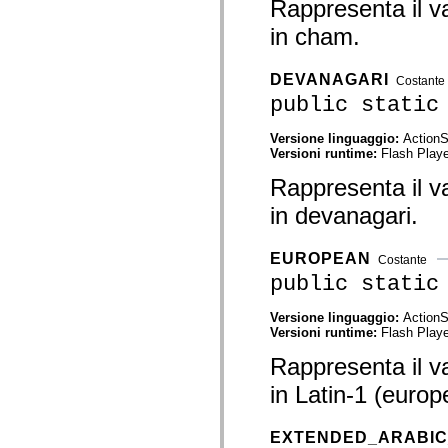
Rappresenta il va
spark.automation.delegates.components.supportClasses
spark.automation.delegates.skins.spark
in cham.
spark.automation.events
spark.collections
spark.components
DEVANAGARI
Costante
spark.components.calendarClasses
public static
spark.components.gridClasses
spark.components.mediaClasses
spark.components.supportClasses
Versione linguaggio:
ActionS
spark.components.windowClasses
Versioni runtime:
Flash Playe
spark.core
spark.effects
Rappresenta il va
spark.effects.animation
spark.effects.easing
in devanagari.
spark.effects.interpolation
spark.effects.supportClasses
spark.events
EUROPEAN
Costante
spark.filters
public static
spark.formatters
spark.formatters.supportClasses
spark.globalization
Versione linguaggio:
ActionS
spark.globalization.supportClasses
Versioni runtime:
Flash Playe
spark.layouts
spark.layouts.supportClasses
Rappresenta il va
spark.managers
spark.modules
in Latin-1 (europ
spark.preloaders
spark.primitives
spark.primitives.supportClasses
EXTENDED_ARABIC
spark.skins