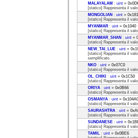
mx.automation.air
MALAYALAM
:
uint
= 0x0D
mx.automation.delegates
[statico] Rappresenta il valo
mx.automation.delegates.advancedDataGrid
MONGOLIAN
:
uint
= 0x18
mx.automation.delegates.charts
[statico] Rappresenta il valo
mx.automation.delegates.containers
mx.automation.delegates.controls
MYANMAR
:
uint
= 0x1040
mx.automation.delegates.controls.dataGridClasses
[statico] Rappresenta il valo
mx.automation.delegates.controls.fileSystemClasses
MYANMAR_SHAN
:
uint
= 
mx.automation.delegates.core
[statico] Rappresenta il valo
mx.automation.delegates.flashflexkit
mx.automation.events
NEW_TAI_LUE
:
uint
= 0x1
mx.binding
[statico] Rappresenta il valor
mx.binding.utils
semplificato.
mx.charts
NKO
:
uint
= 0x07C0
mx.charts.chartClasses
[statico] Rappresenta il valo
mx.charts.effects
mx.charts.effects.effectClasses
OL_CHIKI
:
uint
= 0x1C50
mx.charts.events
[statico] Rappresenta il valor
mx.charts.renderers
ORIYA
:
uint
= 0x0B66
mx.charts.series
[statico] Rappresenta il valo
mx.charts.series.items
mx.charts.series.renderData
OSMANYA
:
uint
= 0x104A
mx.charts.styles
[statico] Rappresenta il valo
mx.collections
SAURASHTRA
:
uint
= 0xA
mx.collections.errors
[statico] Rappresenta il valo
mx.containers
SUNDANESE
:
uint
= 0x1B
mx.containers.accordionClasses
[statico] Rappresenta il valo
mx.containers.dividedBoxClasses
mx.containers.errors
TAMIL
:
uint
= 0x0BE6
mx.containers.utilityClasses
[statico] Rappresenta il valo