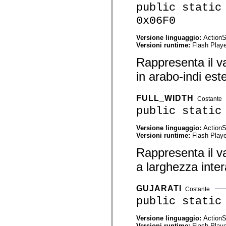
public static
spark.skins.mobile
spark.skins.mobile.supportClasses
0x06F0
spark.skins.spark
spark.skins.spark.mediaClasses.fullScreen
spark.skins.spark.mediaClasses.normal
Versione linguaggio:
ActionS
spark.skins.spark.windowChrome
Versioni runtime:
Flash Playe
spark.skins.wireframe
Rappresenta il va
spark.skins.wireframe.mediaClasses
spark.skins.wireframe.mediaClasses.fullScreen
in arabo-indi est
spark.transitions
spark.utils
spark.validators
FULL_WIDTH
spark.validators.supportClasses
Costante
Elementi del linguaggio
public static
Costanti globali
Funzioni globali
Versione linguaggio:
ActionS
Operatori
Versioni runtime:
Flash Playe
Istruzioni, parole chiave e direttive
Tipi speciali
Rappresenta il va
Appendici
a larghezza inter
Novità
Errori del compilatore
Avvisi del compilatore
GUJARATI
Errori runtime
Costante
Migrazione a ActionScript 3
public static
Set di caratteri supportati
Tag solo di MXML
Versione linguaggio:
ActionS
Elementi XML di Motion
Versioni runtime:
Flash Playe
Tag Timed Text