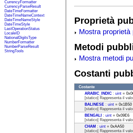
fl.events
CurrencyFormatter
fl.ik
CurrencyParseResult
fl.lang
DateTimeFormatter
fl.livepreview
DateTimeNameContext
Proprietà pu
fl.managers
DateTimeNameStyle
fl.motion
DateTimeStyle
fl.motion.easing
LastOperationStatus
Mostra proprietà 
fl.rsl
LocaleID
fl.text
NationalDigitsType
fl.transitions
NumberFormatter
Metodi pubbl
fl.transitions.easing
NumberParseResult
fl.video
StringTools
flash.accessibility
Mostra metodi pubb
flash.concurrent
flash.crypto
flash.data
Costanti pub
flash.desktop
flash.display
flash.display3D
flash.display3D.textures
Costante
flash.errors
ARABIC_INDIC
:
uint
= 0x0
flash.events
[statico] Rappresenta il valo
flash.external
flash.filesystem
BALINESE
:
uint
= 0x1B50
flash.filters
[statico] Rappresenta il valo
flash.geom
BENGALI
:
uint
= 0x09E6
flash.globalization
[statico] Rappresenta il valo
flash.html
flash.media
CHAM
:
uint
= 0xAA50
flash.net
[statico] Rappresenta il valo