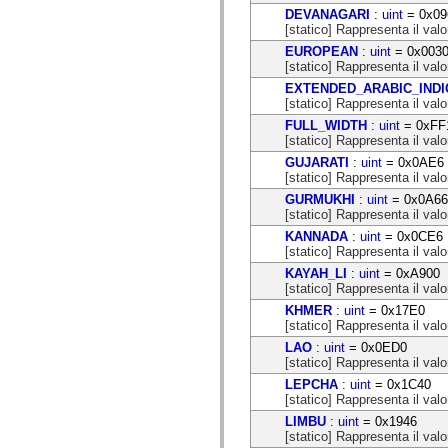
flash.net.dns
DEVANAGARI
:
uint
= 0x09
flash.net.drm
[statico] Rappresenta il valo
flash.notifications
flash.permissions
EUROPEAN
:
uint
= 0x003
flash.printing
[statico] Rappresenta il valo
flash.profiler
EXTENDED_ARABIC_INDI
flash.sampler
[statico] Rappresenta il valo
flash.security
flash.sensors
FULL_WIDTH
:
uint
= 0xFF
flash.system
[statico] Rappresenta il valo
flash.text
GUJARATI
:
uint
= 0x0AE6
flash.text.engine
[statico] Rappresenta il valor
flash.text.ime
flash.ui
GURMUKHI
:
uint
= 0x0A66
flash.utils
[statico] Rappresenta il valo
flash.xml
KANNADA
:
uint
= 0x0CE6
flashx.textLayout
[statico] Rappresenta il valo
flashx.textLayout.compose
KAYAH_LI
:
uint
= 0xA900
flashx.textLayout.container
[statico] Rappresenta il valo
flashx.textLayout.conversion
flashx.textLayout.edit
KHMER
:
uint
= 0x17E0
flashx.textLayout.elements
[statico] Rappresenta il valo
flashx.textLayout.events
LAO
:
uint
= 0x0ED0
flashx.textLayout.factory
[statico] Rappresenta il valo
flashx.textLayout.formats
flashx.textLayout.operations
LEPCHA
:
uint
= 0x1C40
flashx.textLayout.utils
[statico] Rappresenta il valo
flashx.undo
LIMBU
:
uint
= 0x1946
mx.accessibility
[statico] Rappresenta il valo
mx.automation