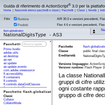
®
Guida di riferimento di ActionScript
3.0 per la piatta
Home
|
Nascondi elenco pacchetti e classi
|
Pacchetti
|
Classi
|
Novità
|
Ind
Filtri:
AIR 30.0 e versioni precedenti, Fla
Runtime
Flex 4.6 e versioni precedenti, Fla
Prodotti
Nas
flash.globalization
NationalDigitsType - AS3
Pacchetti
x
Pacchetto
flash.globalizat
Primo livello
Classe
public final cla
adobe.utils
Ereditarietà
NationalDigits
air.desktop
air.net
air.update
Versione linguaggio:
ActionScrip
air.update.events
Versioni runtime:
Flash Player 1
com.adobe.viewsource
fl.accessibility
La classe National
fl.containers
gruppi di cifre util
fl.controls
fl.controls.dataGridClasses
ogni costante rappr
fl.controls.listClasses
fl.controls.progressBarClasses
Pacchetto flash.globalization
gruppo di cifre dec
fl.core
Classi
fl.data
Collator
fl.display
CollatorMode