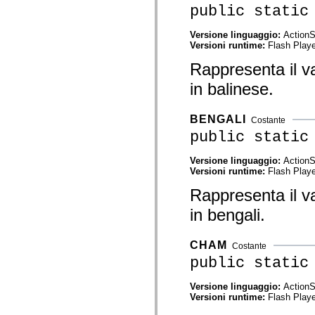
mx.olap
public static
mx.olap.aggregators
mx.preloaders
Versione linguaggio:
ActionS
mx.printing
Versioni runtime:
Flash Playe
mx.resources
mx.rpc
Rappresenta il va
mx.rpc.events
mx.rpc.http
in balinese.
mx.rpc.http.mxml
mx.rpc.mxml
mx.rpc.remoting
BENGALI
Costante
mx.rpc.remoting.mxml
public static
mx.rpc.soap
mx.rpc.soap.mxml
mx.rpc.wsdl
Versione linguaggio:
ActionS
mx.rpc.xml
Versioni runtime:
Flash Playe
mx.skins
mx.skins.halo
Rappresenta il va
mx.skins.spark
mx.skins.wireframe
in bengali.
mx.skins.wireframe.windowChrome
mx.states
mx.styles
CHAM
Costante
mx.utils
public static
mx.validators
spark.accessibility
spark.automation.delegates
Versione linguaggio:
ActionS
spark.automation.delegates.components
Versioni runtime:
Flash Playe
spark.automation.delegates.components.gridClasses
spark.automation.delegates.components.mediaClasses