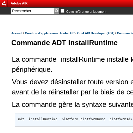
Adobe AIR
Cette référence uniquement
/
/
/
Accueil
Création d’applications Adobe AIR
Outil AIR Developer (ADT)
Commandes 
Commande ADT installRuntime
La commande -installRuntime installe 
périphérique.
Vous devez désinstaller toute version 
avant de le réinstaller par le biais de
La commande gère la syntaxe suivante
adt -installRuntime -platform platformName -platformsdk