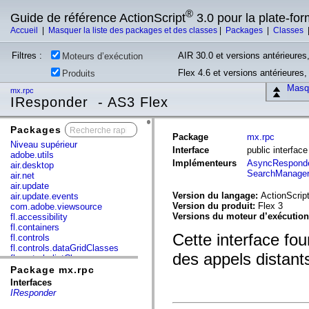
®
Guide de référence ActionScript
3.0 pour la plate-fo
Accueil
|
Masquer la liste des packages et des classes
|
Packages
|
Classes
Filtres :
AIR 30.0 et versions antérieures,
Moteurs d’exécution
Flex 4.6 et versions antérieures
Produits
Masqu
mx.rpc
IResponder - AS3 Flex
Packages
x
Package
mx.rpc
Niveau supérieur
Interface
public interfac
adobe.utils
Implémenteurs
AsyncRespond
air.desktop
SearchManage
air.net
air.update
Version du langage:
ActionScript
air.update.events
Version du produit:
Flex 3
com.adobe.viewsource
Versions du moteur d’exécutio
fl.accessibility
fl.containers
Cette interface fou
fl.controls
fl.controls.dataGridClasses
des appels distant
fl.controls.listClasses
fl.controls.progressBarClasses
Package mx.rpc
fl.core
Interfaces
fl.data
IResponder
fl.display