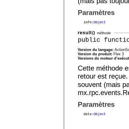
(mais pas toujou
flash.net.dns
flash.net.drm
flash.notifications
Paramètres
flash.permissions
flash.printing
info
:
Object
flash.profiler
flash.sampler
flash.security
result
()
méthode
flash.sensors
public functi
flash.system
flash.text
flash.text.engine
Version du langage:
ActionSc
flash.text.ime
Version du produit:
Flex 3
flash.ui
Versions du moteur d’exécu
flash.utils
flash.xml
Cette méthode es
flashx.textLayout
retour est reçue
flashx.textLayout.compose
flashx.textLayout.container
souvent (mais p
flashx.textLayout.conversion
flashx.textLayout.edit
mx.rpc.events.R
flashx.textLayout.elements
flashx.textLayout.events
flashx.textLayout.factory
Paramètres
flashx.textLayout.formats
flashx.textLayout.operations
flashx.textLayout.utils
data
:
Object
flashx.undo
mx.accessibility
mx.automation