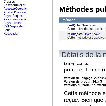
fl.events
Classes
fl.ik
AbstractInvoker
Méthodes pu
fl.lang
AbstractOperation
fl.livepreview
AbstractService
fl.managers
AsyncRequest
fl.motion
AsyncResponder
Méthode
fl.motion.easing
AsyncToken
fault
(info:
Object
):
void
fl.rsl
CallResponder
Cette méthode est appelée p
fl.text
Fault
fl.transitions
Responder
result
(data:
Object
):
void
fl.transitions.easing
Cette méthode est appelée pa
fl.video
flash.accessibility
flash.concurrent
flash.crypto
Détails de la
flash.data
flash.desktop
flash.display
fault
()
flash.display3D
méthode
flash.display3D.textures
public functi
flash.errors
flash.events
Version du langage:
ActionSc
flash.external
Version du produit:
Flex 3
flash.filesystem
Versions du moteur d’exécu
flash.filters
flash.geom
Cette méthode es
flash.globalization
flash.html
reçue. Bien que
flash.media
flash.net