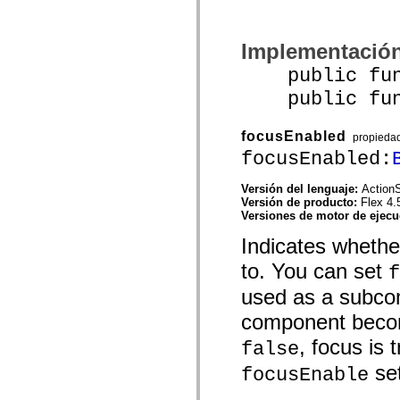
Lista de elementos desfasados
Constantes de implementación de accesibilidad
Cómo utilizar ejemplos de ActionScript
Implementació
Avisos legales
public funct
public funct
focusEnabled
propieda
focusEnabled:
Versión del lenguaje:
ActionS
Versión de producto:
Flex 4.
Versiones de motor de ejec
Indicates wheth
to. You can set
f
used as a subco
component become
, focus is 
false
se
focusEnable