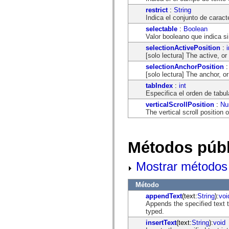
flash.net.dns
flash.net.drm
restrict
:
String
flash.notifications
Indica el conjunto de caract
flash.permissions
selectable
:
Boolean
flash.printing
Valor booleano que indica s
flash.profiler
selectionActivePosition
:
i
flash.sampler
[solo lectura] The active, or 
flash.security
flash.sensors
selectionAnchorPosition
flash.system
[solo lectura] The anchor, or 
flash.text
tabIndex
:
int
flash.text.engine
Especifica el orden de tabu
flash.text.ime
flash.ui
verticalScrollPosition
:
Nu
flash.utils
The vertical scroll position o
flash.xml
flashx.textLayout
flashx.textLayout.compose
flashx.textLayout.container
Métodos públ
flashx.textLayout.conversion
flashx.textLayout.edit
flashx.textLayout.elements
Mostrar métodos 
flashx.textLayout.events
flashx.textLayout.factory
Método
flashx.textLayout.formats
flashx.textLayout.operations
appendText
(text:
String
):
voi
flashx.textLayout.utils
Appends the specified text t
flashx.undo
typed.
mx.accessibility
insertText
(text:
String
):
void
mx.automation