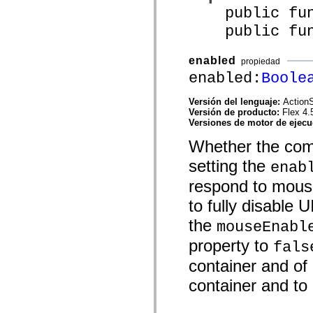
public funct
spark.skins.mobile
spark.skins.mobile.supportClasses
public funct
spark.skins.spark
spark.skins.spark.mediaClasses.fullScreen
spark.skins.spark.mediaClasses.normal
enabled
propiedad
spark.skins.spark.windowChrome
spark.skins.wireframe
enabled:
Boole
spark.skins.wireframe.mediaClasses
spark.skins.wireframe.mediaClasses.fullScreen
Versión del lenguaje:
ActionS
spark.transitions
Versión de producto:
Flex 4.
spark.utils
Versiones de motor de ejec
spark.validators
spark.validators.supportClasses
Whether the comp
Elementos del lenguaje
Constantes globales
setting the
enab
Funciones globales
respond to mouse
Operadores
Sentencias, palabras clave y directivas
to fully disable
Tipos especiales
Apéndices
the
mouseEnabl
Novedades
Errores del compilador
property to
fals
Advertencias del compilador
Errores en tiempo de ejecución
container and of a
Migración a ActionScript 3
container and to a
Conjuntos de caracteres admitidos
Solo etiquetas MXML
Elementos Motion XML
Etiquetas de texto temporizado