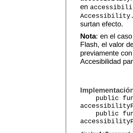
mx.controls
en
accessibili
mx.controls.advancedDataGridClasses
mx.controls.dataGridClasses
Accessibility
mx.controls.listClasses
mx.controls.menuClasses
surtan efecto.
mx.controls.olapDataGridClasses
mx.controls.scrollClasses
mx.controls.sliderClasses
Nota
: en el cas
mx.controls.textClasses
mx.controls.treeClasses
Flash, el valor d
mx.controls.videoClasses
previamente con 
mx.core
mx.core.windowClasses
Accesibilidad par
mx.effects
mx.effects.easing
mx.effects.effectClasses
mx.events
mx.filters
mx.flash
mx.formatters
Implementació
mx.geom
mx.graphics
public func
mx.graphics.codec
accessibility
mx.graphics.shaderClasses
mx.logging
public func
mx.logging.errors
mx.logging.targets
accessibility
mx.managers
mx.modules
mx.netmon