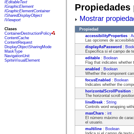
fl.events
IEditableText
Propiedades 
fl.ik
IGraphicElement
fl.lang
IGraphicElementContainer
fl.livepreview
ISharedDisplayObject
Mostrar propieda
fl.managers
IViewport
fl.motion
fl.motion.easing
Clases
Propiedad
fl.rsl
ContainerDestructionPolicy
accessibilityProperties
:
A
fl.text
ContentCache
Las opciones de accesibilid
fl.transitions
ContentRequest
fl.transitions.easing
displayAsPassword
:
Bool
DisplayObjectSharingMode
fl.video
Especifica si el campo de t
MaskType
flash.accessibility
NavigationUnit
editable
:
Boolean
flash.concurrent
SpriteVisualElement
Flag that indicates whether t
flash.crypto
flash.data
enabled
:
Boolean
flash.desktop
Whether the component can 
flash.display
focusEnabled
:
Boolean
flash.display3D
Indicates whether the comp
flash.display3D.textures
flash.errors
horizontalScrollPosition
flash.events
The horizontal scroll position
flash.external
lineBreak
:
String
flash.filesystem
Controls word wrapping withi
flash.filters
flash.geom
maxChars
:
int
flash.globalization
El número máximo de caracte
flash.html
el usuario.
flash.media
multiline
:
Boolean
flash.net
Indica si el campo de texto 