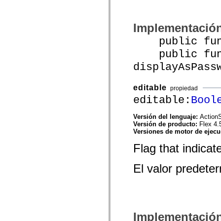
spark.automation.delegates.components.supportClasses
spark.automation.delegates.skins.spark
spark.automation.events
Implementació
spark.collections
spark.components
public funct
spark.components.calendarClasses
spark.components.gridClasses
public func
spark.components.mediaClasses
displayAsPass
spark.components.supportClasses
spark.components.windowClasses
spark.core
editable
spark.effects
propiedad
spark.effects.animation
editable:
Bool
spark.effects.easing
spark.effects.interpolation
Versión del lenguaje:
ActionS
spark.effects.supportClasses
Versión de producto:
Flex 4.
spark.events
Versiones de motor de ejec
spark.filters
spark.formatters
Flag that indicat
spark.formatters.supportClasses
spark.globalization
spark.globalization.supportClasses
El valor predet
spark.layouts
spark.layouts.supportClasses
spark.managers
spark.modules
spark.preloaders
spark.primitives
spark.primitives.supportClasses
Implementació
spark.skins