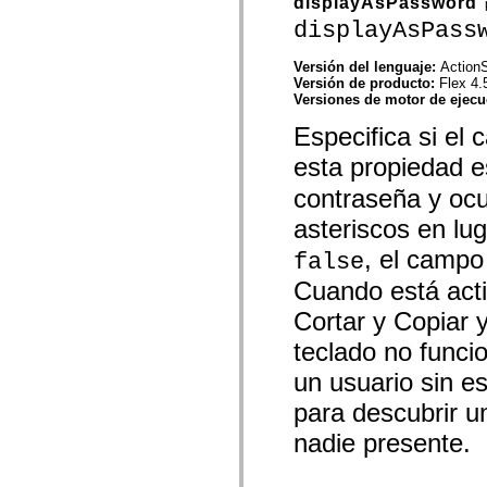
displayAsPassword
mx.olap
displayAsPass
mx.olap.aggregators
mx.preloaders
mx.printing
Versión del lenguaje:
ActionS
mx.resources
Versión de producto:
Flex 4.
mx.rpc
Versiones de motor de ejec
mx.rpc.events
mx.rpc.http
Especifica si el 
mx.rpc.http.mxml
mx.rpc.mxml
esta propiedad 
mx.rpc.remoting
mx.rpc.remoting.mxml
contraseña y ocu
mx.rpc.soap
asteriscos en lug
mx.rpc.soap.mxml
mx.rpc.wsdl
, el campo
mx.rpc.xml
false
mx.skins
Cuando está act
mx.skins.halo
mx.skins.spark
Cortar y Copiar 
mx.skins.wireframe
mx.skins.wireframe.windowChrome
teclado no func
mx.states
mx.styles
un usuario sin e
mx.utils
mx.validators
para descubrir u
spark.accessibility
spark.automation.delegates
nadie presente.
spark.automation.delegates.components
spark.automation.delegates.components.gridClasses
spark.automation.delegates.components.mediaClasses