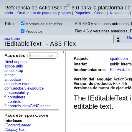
®
Referencia de ActionScript
3.0 para la plataforma d
Inicio
|
Ocultar lista de paquetes y clases
|
Paquetes
|
Clases
|
Novedades
Filtros:
AIR 30.0 y versiones anteriores, 
Motores de ejecución
Flex 4.6 y versiones anteriores, 
Productos
Ocu
spark.core
IEditableText - AS3 Flex
Paquetes
x
Paquete
spark.core
Nivel superior
Interfaz
public inter
adobe.utils
Implementadores
RichEditable
air.desktop
air.net
Versión del lenguaje:
ActionScri
air.update
Versión de producto:
Flex 4.5
air.update.events
Versiones de motor de ejecuci
com.adobe.viewsource
fl.accessibility
The IEditableText 
fl.containers
fl.controls
editable text.
fl.controls.dataGridClasses
fl.controls.listClasses
fl.controls.progressBarClasses
Paquete spark.core
fl.core
Interfaces
fl.data
IContentLoader
fl.display
IDisplayText