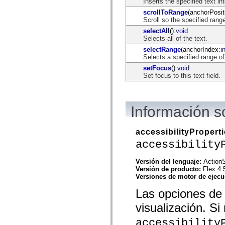
Inserts the specified text in
mx.automation.air
mx.automation.delegates
scrollToRange
(anchorPosit
mx.automation.delegates.advancedDataGrid
Scroll so the specified range
mx.automation.delegates.charts
selectAll
():
void
mx.automation.delegates.containers
Selects all of the text.
mx.automation.delegates.controls
mx.automation.delegates.controls.dataGridClasses
selectRange
(anchorIndex:
i
mx.automation.delegates.controls.fileSystemClasses
Selects a specified range of
mx.automation.delegates.core
setFocus
():
void
mx.automation.delegates.flashflexkit
Set focus to this text field.
mx.automation.events
mx.binding
mx.binding.utils
mx.charts
Información s
mx.charts.chartClasses
mx.charts.effects
mx.charts.effects.effectClasses
mx.charts.events
accessibilityPropert
mx.charts.renderers
accessibility
mx.charts.series
mx.charts.series.items
mx.charts.series.renderData
Versión del lenguaje:
ActionS
mx.charts.styles
Versión de producto:
Flex 4.
mx.collections
Versiones de motor de ejec
mx.collections.errors
Las opciones de 
mx.containers
mx.containers.accordionClasses
visualización. Si
mx.containers.dividedBoxClasses
mx.containers.errors
accessibility
mx.containers.utilityClasses