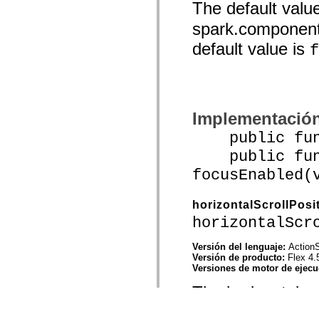
The default valu
spark.component
default value is
f
Implementació
public funct
public func
focusEnabled(
horizontalScrollPosi
horizontalScr
Versión del lenguaje:
ActionS
Versión de producto:
Flex 4.
Versiones de motor de ejec
The horizontal scr