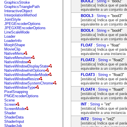
BOOL2
:
String
= "bool2"
flash.net.dns
GraphicsStroke
[estática] Indica que el pa
flash.net.drm
GraphicsTrianglePath
equivalente a un conjunto d
flash.notifications
InteractiveObject
flash.permissions
InterpolationMethod
BOOL3
:
String
= "bool3"
flash.printing
JointStyle
[estática] Indica que el pa
flash.profiler
JPEGEncoderOptions
equivalente a un conjunto d
flash.sampler
JPEGXREncoderOptions
BOOL4
:
String
= "bool4"
flash.security
LineScaleMode
[estática] Indica que el pa
flash.sensors
Loader
equivalente a un conjunto d
flash.system
LoaderInfo
flash.text
MorphShape
FLOAT
:
String
= "float"
flash.text.engine
MovieClip
[estática] Indica que el par
flash.text.ime
NativeMenu
equivalente a una instancia
flash.ui
NativeMenuItem
FLOAT2
:
String
= "float2"
flash.utils
NativeWindow
[estática] Indica que el pa
flash.xml
NativeWindowDisplayState
equivalente a un conjunto d
flashx.textLayout
NativeWindowInitOptions
flashx.textLayout.compose
FLOAT3
:
String
= "float3"
NativeWindowRenderMode
flashx.textLayout.container
[estática] Indica que el pa
NativeWindowResize
flashx.textLayout.conversion
equivalente a un conjunto d
NativeWindowSystemChrome
flashx.textLayout.edit
NativeWindowType
FLOAT4
:
String
= "float4"
flashx.textLayout.elements
PixelSnapping
[estática] Indica que el pa
flashx.textLayout.events
PNGEncoderOptions
equivalente a un conjunto d
flashx.textLayout.factory
Scene
flashx.textLayout.formats
INT
:
String
= "int"
Screen
flashx.textLayout.operations
[estática] Indica que el pa
ScreenMode
flashx.textLayout.utils
equivalente a una instancia 
Shader
flashx.undo
ShaderData
INT2
:
String
= "int2"
mx.accessibility
ShaderInput
[estática] Indica que el pa
mx.automation
ShaderJob