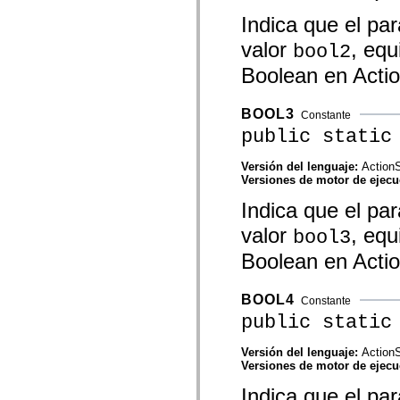
mx.olap
Indica que el p
mx.olap.aggregators
mx.preloaders
valor
, equ
bool2
mx.printing
mx.resources
Boolean en Actio
mx.rpc
mx.rpc.events
mx.rpc.http
BOOL3
Constante
mx.rpc.http.mxml
mx.rpc.mxml
public static
mx.rpc.remoting
mx.rpc.remoting.mxml
Versión del lenguaje:
ActionS
mx.rpc.soap
Versiones de motor de ejec
mx.rpc.soap.mxml
mx.rpc.wsdl
Indica que el p
mx.rpc.xml
mx.skins
valor
, equ
bool3
mx.skins.halo
mx.skins.spark
Boolean en Actio
mx.skins.wireframe
mx.skins.wireframe.windowChrome
mx.states
BOOL4
Constante
mx.styles
mx.utils
public static
mx.validators
spark.accessibility
Versión del lenguaje:
ActionS
spark.automation.delegates
Versiones de motor de ejec
spark.automation.delegates.components
spark.automation.delegates.components.gridClasses
Indica que el p
spark.automation.delegates.components.mediaClasses