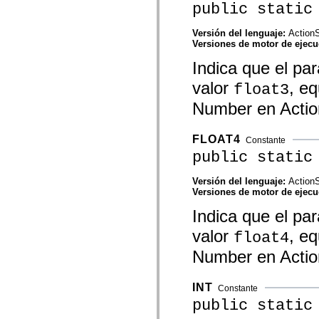
public static
Lista de elementos desfasados
Constantes de implementación de accesibilidad
Cómo utilizar ejemplos de ActionScript
Versión del lenguaje:
ActionS
Avisos legales
Versiones de motor de ejec
Indica que el p
valor
, eq
float3
Number en Actio
FLOAT4
Constante
public static
Versión del lenguaje:
ActionS
Versiones de motor de ejec
Indica que el p
valor
, eq
float4
Number en Actio
INT
Constante
public static