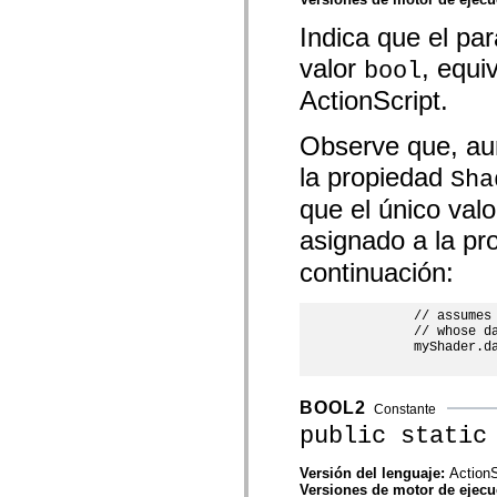
mx.controls
mx.controls.advancedDataGridClasses
Indica que el p
mx.controls.dataGridClasses
mx.controls.listClasses
valor
, equi
bool
mx.controls.menuClasses
mx.controls.olapDataGridClasses
ActionScript.
mx.controls.scrollClasses
mx.controls.sliderClasses
Observe que, au
mx.controls.textClasses
mx.controls.treeClasses
la propiedad
Sha
mx.controls.videoClasses
mx.core
que el único val
mx.core.windowClasses
mx.effects
asignado a la p
mx.effects.easing
mx.effects.effectClasses
continuación:
mx.events
mx.filters
mx.flash
         // assumes 
mx.formatters
         // whose da
mx.geom
         myShader.da
mx.graphics
mx.graphics.codec
mx.graphics.shaderClasses
BOOL2
mx.logging
Constante
mx.logging.errors
public static
mx.logging.targets
mx.managers
Versión del lenguaje:
ActionS
mx.modules
Versiones de motor de ejec
mx.netmon