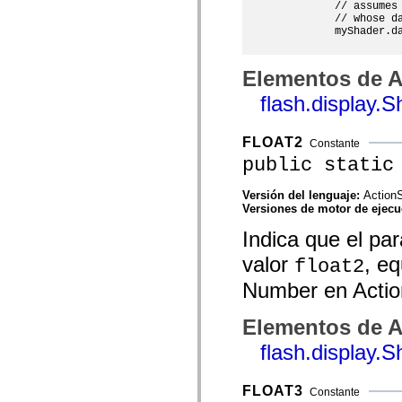
         // assumes 
spark.skins.mobile
         // whose da
spark.skins.mobile.supportClasses
         myShader.da
spark.skins.spark
spark.skins.spark.mediaClasses.fullScreen
spark.skins.spark.mediaClasses.normal
Elementos de A
spark.skins.spark.windowChrome
spark.skins.wireframe
flash.display.
spark.skins.wireframe.mediaClasses
spark.skins.wireframe.mediaClasses.fullScreen
spark.transitions
FLOAT2
Constante
spark.utils
public static
spark.validators
spark.validators.supportClasses
Elementos del lenguaje
Versión del lenguaje:
ActionS
Constantes globales
Versiones de motor de ejec
Funciones globales
Indica que el p
Operadores
Sentencias, palabras clave y directivas
valor
, e
Tipos especiales
float2
Apéndices
Number en Actio
Novedades
Errores del compilador
Advertencias del compilador
Elementos de A
Errores en tiempo de ejecución
flash.display.
Migración a ActionScript 3
Conjuntos de caracteres admitidos
Solo etiquetas MXML
Elementos Motion XML
FLOAT3
Constante
Etiquetas de texto temporizado