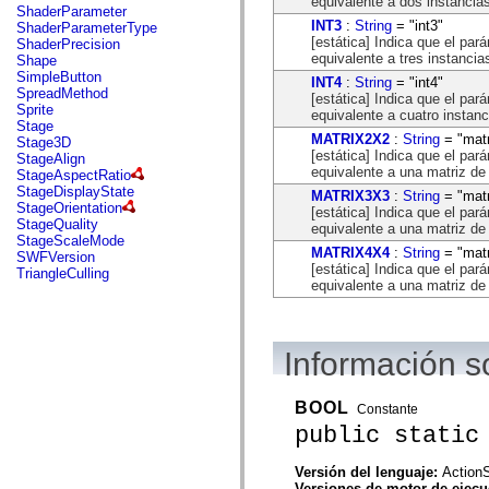
equivalente a dos instancias
mx.automation.air
ShaderParameter
mx.automation.delegates
INT3
:
String
= "int3"
ShaderParameterType
mx.automation.delegates.advancedDataGrid
[estática] Indica que el pa
ShaderPrecision
mx.automation.delegates.charts
equivalente a tres instancias
Shape
mx.automation.delegates.containers
SimpleButton
INT4
:
String
= "int4"
mx.automation.delegates.controls
SpreadMethod
[estática] Indica que el pa
mx.automation.delegates.controls.dataGridClasses
Sprite
equivalente a cuatro instanc
mx.automation.delegates.controls.fileSystemClasses
Stage
mx.automation.delegates.core
MATRIX2X2
:
String
= "matr
Stage3D
mx.automation.delegates.flashflexkit
[estática] Indica que el pa
StageAlign
mx.automation.events
equivalente a una matriz de
StageAspectRatio
mx.binding
StageDisplayState
MATRIX3X3
:
String
= "matr
mx.binding.utils
StageOrientation
[estática] Indica que el pa
mx.charts
StageQuality
equivalente a una matriz de
mx.charts.chartClasses
StageScaleMode
mx.charts.effects
MATRIX4X4
:
String
= "matr
SWFVersion
mx.charts.effects.effectClasses
[estática] Indica que el pa
TriangleCulling
mx.charts.events
equivalente a una matriz de
mx.charts.renderers
mx.charts.series
mx.charts.series.items
mx.charts.series.renderData
Información s
mx.charts.styles
mx.collections
mx.collections.errors
BOOL
Constante
mx.containers
public static
mx.containers.accordionClasses
mx.containers.dividedBoxClasses
mx.containers.errors
Versión del lenguaje:
ActionS
mx.containers.utilityClasses
Versiones de motor de ejec