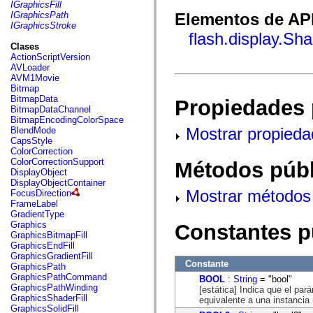
fl.events
IGraphicsFill
fl.ik
IGraphicsPath
Elementos de API
fl.lang
IGraphicsStroke
fl.livepreview
flash.display.Sh
fl.managers
Clases
fl.motion
ActionScriptVersion
fl.motion.easing
AVLoader
fl.rsl
AVM1Movie
fl.text
Bitmap
fl.transitions
BitmapData
Propiedades 
fl.transitions.easing
BitmapDataChannel
fl.video
BitmapEncodingColorSpace
flash.accessibility
Mostrar propieda
BlendMode
flash.concurrent
CapsStyle
flash.crypto
ColorCorrection
flash.data
ColorCorrectionSupport
Métodos públ
flash.desktop
DisplayObject
flash.display
DisplayObjectContainer
flash.display3D
Mostrar métodos 
FocusDirection
flash.display3D.textures
FrameLabel
flash.errors
GradientType
flash.events
Graphics
Constantes p
flash.external
GraphicsBitmapFill
flash.filesystem
GraphicsEndFill
flash.filters
GraphicsGradientFill
flash.geom
Constante
GraphicsPath
flash.globalization
GraphicsPathCommand
BOOL
:
String
= "bool"
flash.html
GraphicsPathWinding
[estática] Indica que el pa
flash.media
GraphicsShaderFill
equivalente a una instancia
flash.net
GraphicsSolidFill