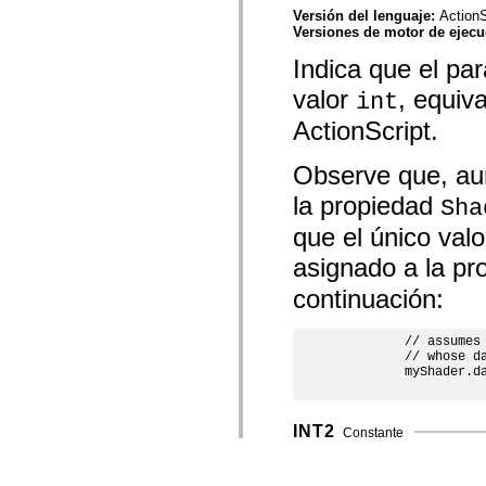
Versión del lenguaje:
ActionS
Versiones de motor de ejec
Indica que el p
valor
, equiv
int
ActionScript.
Observe que, au
la propiedad
Sha
que el único val
asignado a la p
continuación:
         // assumes 
         // whose da
         myShader.da
INT2
Constante
public static