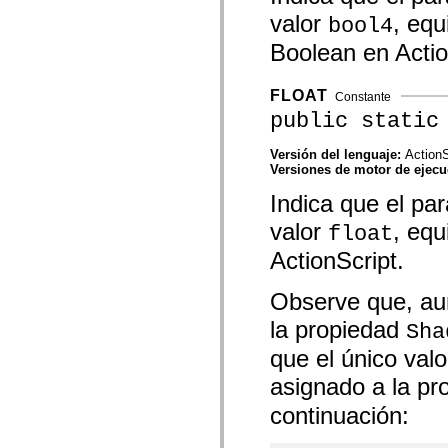
spark.automation.delegates.components.supportClasses
valor
, equ
bool4
spark.automation.delegates.skins.spark
spark.automation.events
Boolean en Actio
spark.collections
spark.components
spark.components.calendarClasses
FLOAT
Constante
spark.components.gridClasses
public static
spark.components.mediaClasses
spark.components.supportClasses
spark.components.windowClasses
Versión del lenguaje:
ActionS
spark.core
Versiones de motor de ejec
spark.effects
spark.effects.animation
Indica que el p
spark.effects.easing
spark.effects.interpolation
valor
, equ
float
spark.effects.supportClasses
spark.events
ActionScript.
spark.filters
spark.formatters
Observe que, au
spark.formatters.supportClasses
spark.globalization
la propiedad
Sha
spark.globalization.supportClasses
spark.layouts
que el único val
spark.layouts.supportClasses
spark.managers
asignado a la p
spark.modules
spark.preloaders
continuación:
spark.primitives
spark.primitives.supportClasses
spark.skins