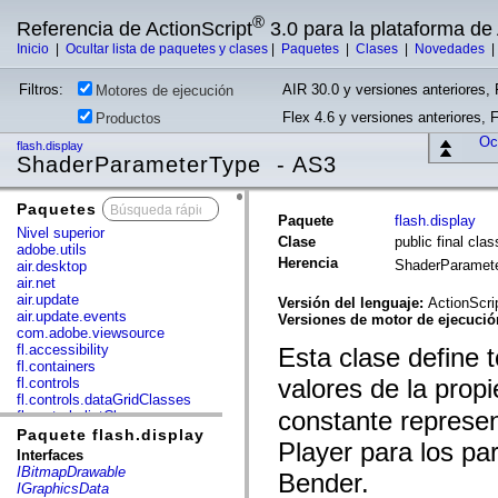
®
Referencia de ActionScript
3.0 para la plataforma d
Inicio
|
Ocultar lista de paquetes y clases
|
Paquetes
|
Clases
|
Novedades
Filtros:
AIR 30.0 y versiones anteriores, 
Motores de ejecución
Flex 4.6 y versiones anteriores, 
Productos
Ocu
flash.display
ShaderParameterType - AS3
Paquetes
x
Paquete
flash.display
Nivel superior
Clase
public final cl
adobe.utils
Herencia
ShaderParamet
air.desktop
air.net
air.update
Versión del lenguaje:
ActionScri
air.update.events
Versiones de motor de ejecuci
com.adobe.viewsource
fl.accessibility
Esta clase define 
fl.containers
valores de la prop
fl.controls
fl.controls.dataGridClasses
constante represen
fl.controls.listClasses
fl.controls.progressBarClasses
Paquete flash.display
Player para los pa
fl.core
Interfaces
fl.data
IBitmapDrawable
Bender.
fl.display
IGraphicsData