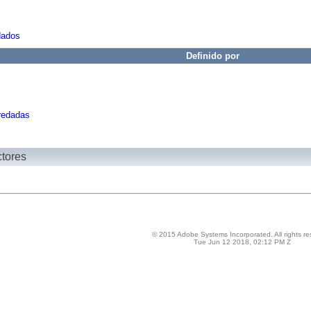
dados
Definido por
redadas
ctores
© 2015 Adobe Systems Incorporated. All rights re
Tue Jun 12 2018, 02:12 PM Z