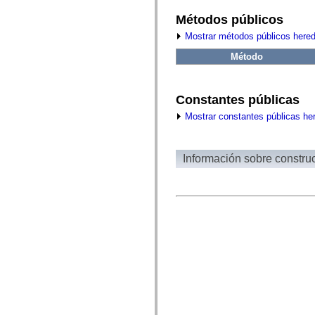
fl.events
fl.ik
Métodos públicos
fl.lang
fl.livepreview
Mostrar métodos públicos here
fl.managers
fl.motion
Método
fl.motion.easing
fl.rsl
fl.text
fl.transitions
Constantes públicas
fl.transitions.easing
Mostrar constantes públicas he
fl.video
flash.accessibility
flash.concurrent
flash.crypto
Información sobre constru
flash.data
flash.desktop
flash.display
flash.display3D
flash.display3D.textures
flash.errors
flash.events
flash.external
flash.filesystem
flash.filters
flash.geom
flash.globalization
flash.html
flash.media
flash.net