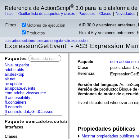
®
Referencia de ActionScript
3.0 para la plataforma d
Inicio
|
Ocultar lista de paquetes y clases
|
Paquetes
|
Clases
|
Novedades
Filtros:
AIR 30.0 y versiones anteriores, 
Motores de ejecución
Flex 4.6 y versiones anteriores, 
Productos
com.adobe.solutions.exm.authoring.domain.expression
ExpressionGetEvent - AS3 Expression Man
Paquetes
x
Paquete
com.adobe.solu
Nivel superior
Clase
public class E
adobe.utils
Herencia
ExpressionGet
air.desktop
air.net
air.update
Versión del lenguaje:
ActionScri
air.update.events
Versión de producto:
Bloque de 
com.adobe.viewsource
Versiones de motor de ejecuci
fl.accessibility
fl.containers
Event dispatched whenever an expr
fl.controls
fl.controls.dataGridClasses
fl.controls.listClasses
fl.controls.progressBarClasses
Paquete com.adobe.solutions.exm.authoring.domain.e
fl.core
Interfaces
Propiedades públicas
fl.data
fl.display
Mostrar propiedades públicas h
Clases