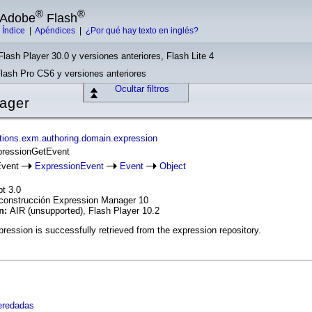
®
®
e Adobe
Flash
|
Índice
|
Apéndices
|
¿Por qué hay texto en inglés?
Flash Player 30.0 y versiones anteriores, Flash Lite 4
Flash Pro CS6 y versiones anteriores
Ocultar filtros
ager
tions.exm.authoring.domain.expression
xpressionGetEvent
Event
ExpressionEvent
Event
Object
pt 3.0
construcción Expression Manager 10
ón:
AIR (unsupported), Flash Player 10.2
ession is successfully retrieved from the expression repository.
xpression
eredadas