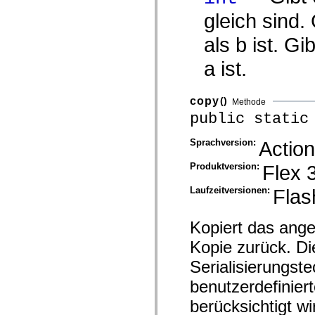
spark.skins.mobile
gleich sind.
spark.skins.mobile.supportClasses
spark.skins.spark
als b ist. G
spark.skins.spark.mediaClasses.fullScreen
spark.skins.spark.mediaClasses.normal
a ist.
spark.skins.spark.windowChrome
spark.skins.wireframe
spark.skins.wireframe.mediaClasses
spark.skins.wireframe.mediaClasses.fullScreen
copy
()
Methode
spark.transitions
public static
spark.utils
spark.validators
spark.validators.supportClasses
Sprachversion:
Action
Sprachelemente
Globale Konstanten
Produktversion:
Flex 
Globale Funktionen
Operatoren
Laufzeitversionen:
Flas
Anweisungen, Schlüsselwörter und Direktiven
Sondertypen
Anhänge
Kopiert das ange
Neue Funktionen
Compiler-Fehler
Kopie zurück. Die
Compiler-Warnungen
Laufzeitfehler
Serialisierungst
Migration zu ActionScript 3
benutzerdefinier
Unterstützte Zeichensätze
Nur MXML-Tags
berücksichtigt wi
Motion-XML-Elemente
Timed Text-Tags