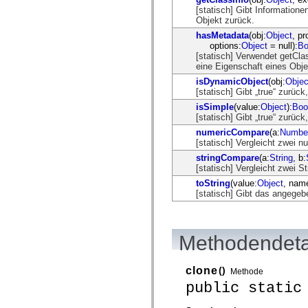
flash.net.dns
[statisch] Gibt Information
flash.net.drm
Objekt zurück.
flash.notifications
flash.permissions
hasMetadata
(obj:
Object
, p
flash.printing
options:
Object
= null):
Bo
flash.profiler
[statisch] Verwendet getCla
flash.sampler
eine Eigenschaft eines Obj
flash.security
isDynamicObject
(obj:
Objec
flash.sensors
[statisch] Gibt „true“ zurüc
flash.system
flash.text
isSimple
(value:
Object
):
Boo
flash.text.engine
[statisch] Gibt „true“ zurü
flash.text.ime
numericCompare
(a:
Numbe
flash.ui
[statisch] Vergleicht zwei 
flash.utils
flash.xml
stringCompare
(a:
String
, b:
flashx.textLayout
[statisch] Vergleicht zwei St
flashx.textLayout.compose
toString
(value:
Object
, nam
flashx.textLayout.container
[statisch] Gibt das angegebe
flashx.textLayout.conversion
flashx.textLayout.edit
flashx.textLayout.elements
flashx.textLayout.events
Methodendeta
flashx.textLayout.factory
flashx.textLayout.formats
flashx.textLayout.operations
clone
()
flashx.textLayout.utils
Methode
flashx.undo
public static
mx.accessibility
mx.automation