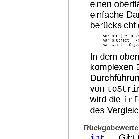
einen oberfl
spark.automation.delegates.components.supportClasses
spark.automation.delegates.skins.spark
einfache Dar
spark.automation.events
spark.collections
berücksichtig
spark.components
spark.components.calendarClasses
spark.components.gridClasses
spark.components.mediaClasses
      var a:Object = {n
      var b:Object = {n
spark.components.supportClasses
      var c:int = Obje
spark.components.windowClasses
spark.core
In dem oben
spark.effects
spark.effects.animation
komplexen 
spark.effects.easing
spark.effects.interpolation
spark.effects.supportClasses
Durchführun
spark.events
spark.filters
von
toStri
spark.formatters
spark.formatters.supportClasses
wird die
spark.globalization
inf
spark.globalization.supportClasses
spark.layouts
des Vergleic
spark.layouts.supportClasses
spark.managers
spark.modules
spark.preloaders
Rückgabewerte
spark.primitives
spark.primitives.supportClasses
— Gibt 0
int
spark.skins