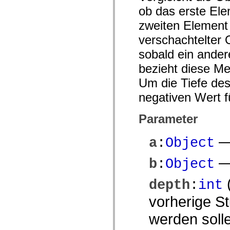
mx.olap
ob das erste Ele
mx.olap.aggregators
mx.preloaders
zweiten Element 
mx.printing
mx.resources
verschachtelter 
mx.rpc
sobald ein ander
mx.rpc.events
mx.rpc.http
bezieht diese Me
mx.rpc.http.mxml
mx.rpc.mxml
Um die Tiefe des
mx.rpc.remoting
mx.rpc.remoting.mxml
negativen Wert 
mx.rpc.soap
mx.rpc.soap.mxml
mx.rpc.wsdl
Parameter
mx.rpc.xml
mx.skins
mx.skins.halo
—
a
:
Object
mx.skins.spark
mx.skins.wireframe
—
mx.skins.wireframe.windowChrome
b
:
Object
mx.states
mx.styles
(
depth
:
int
mx.utils
mx.validators
vorherige St
spark.accessibility
spark.automation.delegates
spark.automation.delegates.components
werden solle
spark.automation.delegates.components.gridClasses
spark.automation.delegates.components.mediaClasses