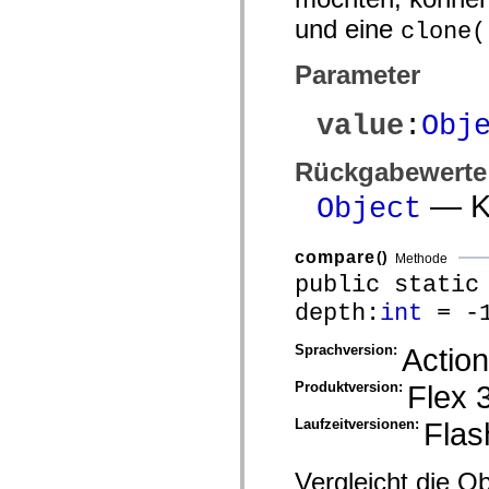
mx.controls
und eine
mx.controls.advancedDataGridClasses
clone(
mx.controls.dataGridClasses
mx.controls.listClasses
Parameter
mx.controls.menuClasses
mx.controls.olapDataGridClasses
mx.controls.scrollClasses
value
:
Obj
mx.controls.sliderClasses
mx.controls.textClasses
mx.controls.treeClasses
Rückgabewerte
mx.controls.videoClasses
mx.core
— Kl
Object
mx.core.windowClasses
mx.effects
mx.effects.easing
mx.effects.effectClasses
compare
()
Methode
mx.events
public static
mx.filters
mx.flash
depth:
int
= -1
mx.formatters
mx.geom
Sprachversion:
Action
mx.graphics
mx.graphics.codec
mx.graphics.shaderClasses
Produktversion:
Flex 
mx.logging
mx.logging.errors
Laufzeitversionen:
Flas
mx.logging.targets
mx.managers
mx.modules
Vergleicht die Ob
mx.netmon