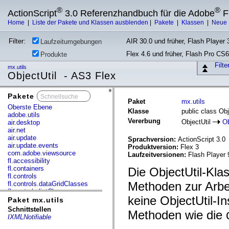
®
®
ActionScript
3.0 Referenzhandbuch für die Adobe
F
Home
|
Liste der Pakete und Klassen ausblenden
|
Pakete
|
Klassen
|
Neue 
Filter:
AIR 30.0 und früher, Flash Player 3
Laufzeitumgebungen
Flex 4.6 und früher, Flash Pro CS6
Produkte
Filt
mx.utils
ObjectUtil - AS3 Flex
Pakete
x
Paket
mx.utils
Oberste Ebene
Klasse
public class Obj
adobe.utils
Vererbung
ObjectUtil
Ob
air.desktop
air.net
air.update
Sprachversion:
ActionScript 3.0
air.update.events
Produktversion:
Flex 3
com.adobe.viewsource
Laufzeitversionen:
Flash Player 
fl.accessibility
fl.containers
Die ObjectUtil-Kla
fl.controls
Methoden zur Arbei
fl.controls.dataGridClasses
fl.controls.listClasses
keine ObjectUtil-I
fl.controls.progressBarClasses
Paket mx.utils
fl.core
Schnittstellen
Methoden wie die
fl.data
IXMLNotifiable
fl.display