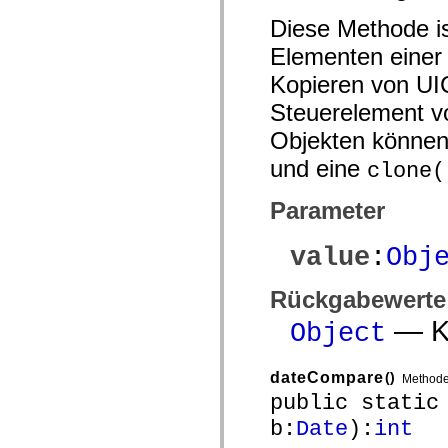
Liste veralteter Elemente
Diese Methode i
Konstanten für die Implementierung von Eingabehilfen
Verwendung der ActionScript-Beispiele
Elementen einer 
Rechtliche Hinweise
Kopieren von UI
Steuerelement 
Objekten können
und eine
clone(
Parameter
value
:
Obj
Rückgabewerte
— Ko
Object
dateCompare
()
Method
public static
b:
Date
):
int