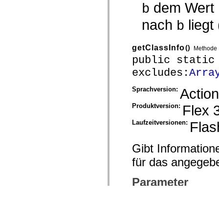
dem Wert
b
nach
liegt
b
getClassInfo
()
Methode
public static
excludes:
Arra
Sprachversion:
Action
Produktversion:
Flex 
Laufzeitversionen:
Flas
Gibt Information
für das angegeb
Parameter
obj
:
Objec