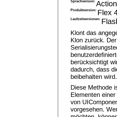
Sprachversion:
Action
mx.automation.air
mx.automation.delegates
mx.automation.delegates.advancedDataGrid
Produktversion:
Flex 
mx.automation.delegates.charts
mx.automation.delegates.containers
Laufzeitversionen:
Flas
mx.automation.delegates.controls
mx.automation.delegates.controls.dataGridClasses
mx.automation.delegates.controls.fileSystemClasses
Klont das angege
mx.automation.delegates.core
mx.automation.delegates.flashflexkit
Klon zurück. Der 
mx.automation.events
mx.binding
Serialisierungst
mx.binding.utils
mx.charts
benutzerdefinier
mx.charts.chartClasses
mx.charts.effects
berücksichtigt wi
mx.charts.effects.effectClasses
dadurch, dass di
mx.charts.events
mx.charts.renderers
beibehalten wird.
mx.charts.series
mx.charts.series.items
mx.charts.series.renderData
Diese Methode i
mx.charts.styles
mx.collections
Elementen einer
mx.collections.errors
mx.containers
von UIComponent
mx.containers.accordionClasses
mx.containers.dividedBoxClasses
vorgesehen. Wen
mx.containers.errors
möchten, können
mx.containers.utilityClasses