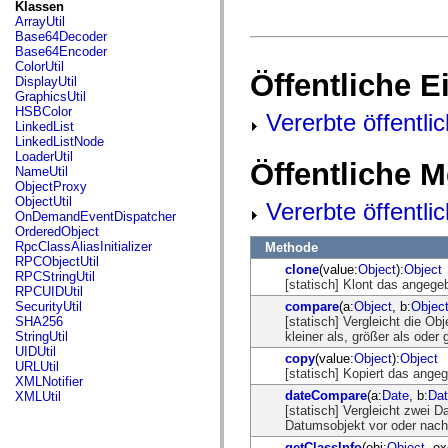
fl.events
Klassen
fl.ik
ArrayUtil
fl.lang
Base64Decoder
fl.livepreview
Base64Encoder
fl.managers
ColorUtil
Öffentliche 
fl.motion
DisplayUtil
fl.motion.easing
GraphicsUtil
fl.rsl
HSBColor
Vererbte öffentli
fl.text
LinkedList
fl.transitions
LinkedListNode
fl.transitions.easing
LoaderUtil
Öffentliche 
fl.video
NameUtil
flash.accessibility
ObjectProxy
flash.concurrent
ObjectUtil
Vererbte öffentl
flash.crypto
OnDemandEventDispatcher
flash.data
OrderedObject
flash.desktop
RpcClassAliasInitializer
Methode
flash.display
RPCObjectUtil
clone
(value:
Object
):
Object
flash.display3D
RPCStringUtil
[statisch] Klont das angege
flash.display3D.textures
RPCUIDUtil
flash.errors
compare
(a:
Object
, b:
Objec
SecurityUtil
flash.events
[statisch] Vergleicht die Ob
SHA256
flash.external
kleiner als, größer als oder
StringUtil
flash.filesystem
UIDUtil
copy
(value:
Object
):
Object
flash.filters
URLUtil
[statisch] Kopiert das ange
flash.geom
XMLNotifier
flash.globalization
dateCompare
(a:
Date
, b:
Da
XMLUtil
flash.html
[statisch] Vergleicht zwei 
flash.media
Datumsobjekt vor oder nach 
flash.net
getClassInfo
(obj:
Object
, e