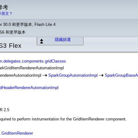
 參考
示英文？
r 30.0 和更早版本, Flash Lite 4
o CS6 和更早版本
隱藏篩選
S3 Flex
on.delegates.components.gridClasses
parkGridItemRendererAutomationImpl
endererAutomationImpl
SparkGroupAutomationImpl
SparkGroupBaseA
idHeaderRendererAutomationImpl
IR 2.5
quired to perform instrumentation for the GridItemRenderer component.
es
.GridItemRenderer