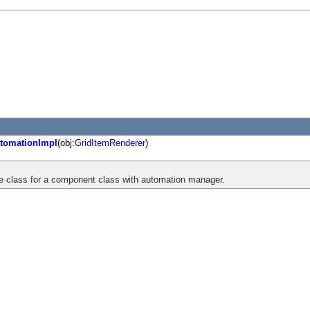
tomationImpl
(obj:
GridItemRenderer
)
e class for a component class with automation manager.