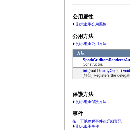
fl.events
fl.ik
fl.lang
fl.livepreview
公用屬性
fl.managers
fl.motion
顯示繼承公用屬性
fl.motion.easing
fl.rsl
公用方法
fl.text
fl.transitions
顯示繼承公用方法
fl.transitions.easing
fl.video
方法
flash.accessibility
flash.concurrent
SparkGridItemRendererAu
flash.crypto
Constructor.
flash.data
init
(root:
DisplayObject
):
void
flash.desktop
[靜態] Registers the delegat
flash.display
flash.display3D
flash.display3D.textures
flash.errors
flash.events
保護方法
flash.external
flash.filesystem
顯示繼承保護方法
flash.filters
flash.geom
事件
flash.globalization
flash.html
按一下以瞭解事件的詳細資訊
flash.media
顯示繼承事件
flash.net