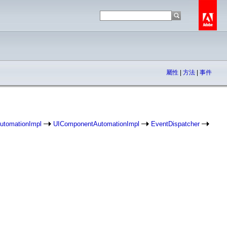
屬性
|
方法
|
事件
utomationImpl
UIComponentAutomationImpl
EventDispatcher