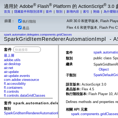
®
®
®
適用於 Adobe
Flash
Platform 的 ActionScript
3.0
首頁
|
隱藏套件和類別清單
|
套件
|
類別
|
新增內容
|
索引
|
附錄
|
為什麼顯
篩選：
AIR 30.0 和更早版本, Flash Playe
執行階段
Flex 4.6 和更早版本, Flash Pr
產品
spark.automation.delegates.components.gridClasses
SparkGridItemRendererAutomationImpl - A
套件
x
spark.automati
套件
最上層
public class S
類別
adobe.utils
air.desktop
繼承
SparkGridItemR
air.net
Object
air.update
SparkDefaultGr
子類別
air.update.events
com.adobe.viewsource
fl.accessibility
語言版本:
ActionScript 3.0
fl.containers
產品版本:
Flex 4.5
fl.controls
執行階段版本:
Flash Player 10, A
fl.controls.dataGridClasses
fl.controls.listClasses
Defines methods and properties re
套件 spark.automation.delegates.components.gridClass
fl.controls.progressBarClasses
fl.core
類別
相關 API 元素
fl.data
SparkGridItemRendererAutomationImpl
spark.components.gridClasses
fl.display