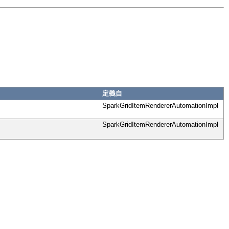
定義自
SparkGridItemRendererAutomationImpl
SparkGridItemRendererAutomationImpl