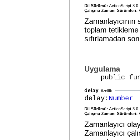
mx.controls
Dil Sürümü:
ActionScript 3.0
mx.controls.advancedDataGridClasses
Çalışma Zamanı Sürümleri:
mx.controls.dataGridClasses
mx.controls.listClasses
Zamanlayıcının s
mx.controls.menuClasses
mx.controls.olapDataGridClasses
toplam tetikleme 
mx.controls.scrollClasses
mx.controls.sliderClasses
sıfırlamadan sonr
mx.controls.textClasses
mx.controls.treeClasses
mx.controls.videoClasses
mx.core
mx.core.windowClasses
mx.effects
Uygulama
mx.effects.easing
mx.effects.effectClasses
public funct
mx.events
mx.filters
mx.flash
delay
özellik
mx.formatters
mx.geom
delay:
Number
mx.graphics
mx.graphics.codec
Dil Sürümü:
ActionScript 3.0
mx.graphics.shaderClasses
Çalışma Zamanı Sürümleri:
mx.logging
mx.logging.errors
Zamanlayıcı olay
mx.logging.targets
mx.managers
Zamanlayıcı çalı
mx.modules
mx.netmon