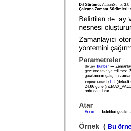
Onaylanmamış öğelerin listesi
Dil Sürümü:
ActionScript 3.0
Erişilebilirlik Uygulaması Sabitleri
Çalışma Zamanı Sürümleri:
ActionScript Örnekleri Nasıl Kullanılır?
Belirtilen
Yasal uyarılar
delay
nesnesi oluşturur
Zamanlayıcı otom
yöntemini çağırm
Parametreler
— Zamanlayıc
delay
:
Number
tavsiye edilmez. Za
gecikme
gecikmenin çalışma zamanı 
(default
repeatCount
:
int
24,86 güne (int.MAX_VALUE +
ardından durur.
Atar
— belirtilen gecikme
Error
Örnek (
Bu örne