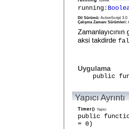
özellik
spark.skins.mobile
running:
Boole
spark.skins.mobile.supportClasses
spark.skins.spark
spark.skins.spark.mediaClasses.fullScreen
Dil Sürümü:
ActionScript 3.0
spark.skins.spark.mediaClasses.normal
Çalışma Zamanı Sürümleri:
spark.skins.spark.windowChrome
spark.skins.wireframe
Zamanlayıcının g
spark.skins.wireframe.mediaClasses
aksi takdirde
spark.skins.wireframe.mediaClasses.fullScreen
fa
spark.transitions
spark.utils
spark.validators
spark.validators.supportClasses
Dil Öğeleri
Global Sabitler
Uygulama
Global İşlevler
public funct
Operatörler
İfadeler, Anahtar Kelimeler ve Direktifler
Özel Türler
Ekler
Yenilikler
Yapıcı Ayrıntı
Derleyici Hataları
Derleyici Uyarıları
Çalışma Zamanı Hataları
Timer
()
Yapıcı
ActionScript 3'e Geçiş Yapma
public functi
Desteklenen Karakter Kümeleri
Yalnızca MXML Etiketleri
= 0)
Motion XML Öğeleri
Timed Text Etiketleri