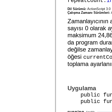
repeatCount:
i
spark.automation.delegates.components.supportClasses
spark.automation.delegates.skins.spark
Dil Sürümü:
ActionScript 3.0
spark.automation.events
Çalışma Zamanı Sürümleri:
spark.collections
spark.components
Zamanlayıcının a
spark.components.calendarClasses
spark.components.gridClasses
sayısı 0 olarak a
spark.components.mediaClasses
spark.components.supportClasses
maksimum 24,86
spark.components.windowClasses
spark.core
da program duran
spark.effects
değilse zamanlayı
spark.effects.animation
spark.effects.easing
öğesi
spark.effects.interpolation
currentC
spark.effects.supportClasses
toplama ayarlanı
spark.events
spark.filters
spark.formatters
spark.formatters.supportClasses
spark.globalization
spark.globalization.supportClasses
spark.layouts
Uygulama
spark.layouts.supportClasses
spark.managers
public funct
spark.modules
public funct
spark.preloaders
spark.primitives
spark.primitives.supportClasses
running
spark.skins