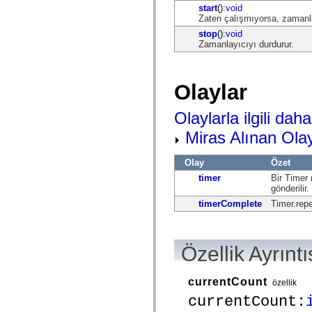
mx.automation.air
start
():
void
mx.automation.delegates
Zaten çalışmıyorsa, zamanla
mx.automation.delegates.advancedDataGrid
stop
():
void
mx.automation.delegates.charts
Zamanlayıcıyı durdurur.
mx.automation.delegates.containers
mx.automation.delegates.controls
mx.automation.delegates.controls.dataGridClasses
mx.automation.delegates.controls.fileSystemClasses
Olaylar
mx.automation.delegates.core
mx.automation.delegates.flashflexkit
mx.automation.events
Olaylarla ilgili daha 
mx.binding
mx.binding.utils
Miras Alınan Olay
mx.charts
mx.charts.chartClasses
mx.charts.effects
Olay
Özet
mx.charts.effects.effectClasses
timer
Bir Timer 
mx.charts.events
gönderilir.
mx.charts.renderers
mx.charts.series
timerComplete
Timer.repe
mx.charts.series.items
mx.charts.series.renderData
mx.charts.styles
mx.collections
Özellik Ayrıntı
mx.collections.errors
mx.containers
mx.containers.accordionClasses
currentCount
özellik
mx.containers.dividedBoxClasses
mx.containers.errors
currentCount:
mx.containers.utilityClasses