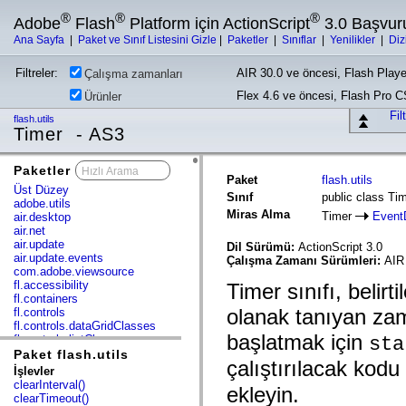
®
®
®
Adobe
Flash
Platform için ActionScript
3.0 Başvur
Ana Sayfa
|
Paket ve Sınıf Listesini Gizle
|
Paketler
|
Sınıflar
|
Yenilikler
|
Diz
Filtreler:
AIR 30.0 ve öncesi, Flash Playe
Çalışma zamanları
Flex 4.6 ve öncesi, Flash Pro 
Ürünler
Fil
flash.utils
Timer - AS3
Paketler
x
Paket
flash.utils
Üst Düzey
Sınıf
public class Ti
adobe.utils
Miras Alma
Timer
Event
air.desktop
air.net
air.update
Dil Sürümü:
ActionScript 3.0
air.update.events
Çalışma Zamanı Sürümleri:
AIR 
com.adobe.viewsource
fl.accessibility
Timer sınıfı, belir
fl.containers
olanak tanıyan zama
fl.controls
fl.controls.dataGridClasses
başlatmak için
fl.controls.listClasses
sta
fl.controls.progressBarClasses
Paket flash.utils
çalıştırılacak kod
fl.core
İşlevler
fl.data
clearInterval()
ekleyin.
fl.display
clearTimeout()