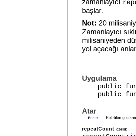
zamanlayıcı
rep
mx.olap
mx.olap.aggregators
başlar.
mx.preloaders
mx.printing
Not:
20 milisani
mx.resources
mx.rpc
Zamanlayıcı sıklı
mx.rpc.events
mx.rpc.http
milisaniyeden dü
mx.rpc.http.mxml
mx.rpc.mxml
yol açacağı anlam
mx.rpc.remoting
mx.rpc.remoting.mxml
mx.rpc.soap
mx.rpc.soap.mxml
mx.rpc.wsdl
mx.rpc.xml
mx.skins
Uygulama
mx.skins.halo
public func
mx.skins.spark
mx.skins.wireframe
public funct
mx.skins.wireframe.windowChrome
mx.states
mx.styles
mx.utils
Atar
mx.validators
spark.accessibility
— Belirtilen gecikme
Error
spark.automation.delegates
spark.automation.delegates.components
repeatCount
özellik
spark.automation.delegates.components.gridClasses
spark.automation.delegates.components.mediaClasses