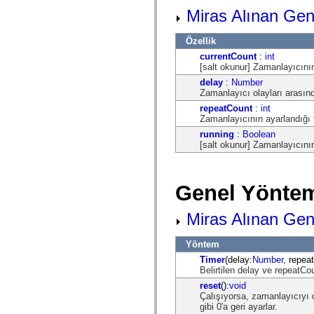
flash.net.dns
Miras Alınan Gene
flash.net.drm
flash.notifications
flash.permissions
Özellik
flash.printing
flash.profiler
currentCount
:
int
flash.sampler
[salt okunur] Zamanlayıcının
flash.security
delay
:
Number
flash.sensors
Zamanlayıcı olayları arasın
flash.system
flash.text
repeatCount
:
int
flash.text.engine
Zamanlayıcının ayarlandığı 
flash.text.ime
running
:
Boolean
flash.ui
[salt okunur] Zamanlayıcının
flash.utils
flash.xml
flashx.textLayout
flashx.textLayout.compose
Genel Yöntem
flashx.textLayout.container
flashx.textLayout.conversion
flashx.textLayout.edit
Miras Alınan Gen
flashx.textLayout.elements
flashx.textLayout.events
Yöntem
flashx.textLayout.factory
flashx.textLayout.formats
Timer
(delay:
Number
, repea
flashx.textLayout.operations
Belirtilen delay ve repeatCou
flashx.textLayout.utils
reset
():
void
flashx.undo
Çalışıyorsa, zamanlayıcıyı d
mx.accessibility
gibi 0'a geri ayarlar.
mx.automation