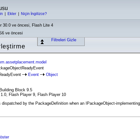
usu
in
|
Ekler
|
Niçin İngilizce?
r 30.0 ve öncesi, Flash Lite 4
CS6 ve öncesi
Filtreleri Gizle
leştirme
mm.assetplacement.model
ackageObjectReadyEvent
ReadyEvent
Event
Object
uilding Block 9.5
1.0, Flash Player 9, Flash Player 10
ispatched by the PackageDefinition when an IPackageObject-implementing c
öster