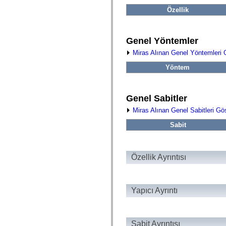
fl.events
fl.ik
Özellik
fl.lang
fl.livepreview
fl.managers
fl.motion
Genel Yöntemler
fl.motion.easing
Miras Alınan Genel Yöntemleri 
fl.rsl
fl.text
Yöntem
fl.transitions
fl.transitions.easing
fl.video
flash.accessibility
Genel Sabitler
flash.concurrent
flash.crypto
Miras Alınan Genel Sabitleri Gö
flash.data
flash.desktop
Sabit
flash.display
flash.display3D
flash.display3D.textures
flash.errors
Özellik Ayrıntısı
flash.events
flash.external
flash.filesystem
flash.filters
Yapıcı Ayrıntı
flash.geom
flash.globalization
flash.html
flash.media
flash.net
Sabit Ayrıntısı