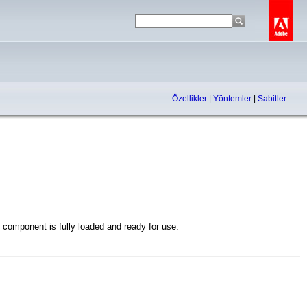
Özellikler
|
Yöntemler
|
Sabitler
omponent is fully loaded and ready for use.