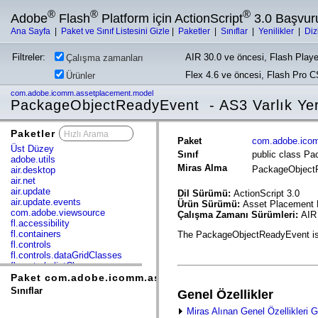
®
®
®
Adobe
Flash
Platform için ActionScript
3.0 Başvur
Ana Sayfa
|
Paket ve Sınıf Listesini Gizle
|
Paketler
|
Sınıflar
|
Yenilikler
|
Diz
Filtreler:
AIR 30.0 ve öncesi, Flash Playe
Çalışma zamanları
Flex 4.6 ve öncesi, Flash Pro 
Ürünler
com.adobe.icomm.assetplacement.model
PackageObjectReadyEvent - AS3 Varlık Yer
Paketler
x
Paket
com.adobe.ico
Üst Düzey
Sınıf
public class P
adobe.utils
Miras Alma
PackageObject
air.desktop
air.net
air.update
Dil Sürümü:
ActionScript 3.0
air.update.events
Ürün Sürümü:
Asset Placement B
com.adobe.viewsource
Çalışma Zamanı Sürümleri:
AIR 
fl.accessibility
fl.containers
The PackageObjectReadyEvent is d
fl.controls
fl.controls.dataGridClasses
fl.controls.listClasses
fl.controls.progressBarClasses
Paket com.adobe.icomm.assetplacement.model
fl.core
Sınıflar
Genel Özellikler
fl.data
fl.display
Miras Alınan Genel Özellikleri G