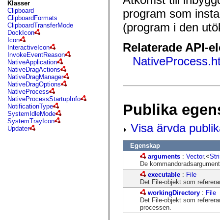
fl.events
Klasser
fl.ik
Clipboard
program som instal
fl.lang
ClipboardFormats
fl.livepreview
(program i den utö
ClipboardTransferMode
fl.managers
DockIcon
fl.motion
Icon
Relaterade API-e
fl.motion.easing
InteractiveIcon
fl.rsl
InvokeEventReason
NativeProcess.ht
fl.text
NativeApplication
fl.transitions
NativeDragActions
fl.transitions.easing
NativeDragManager
fl.video
NativeDragOptions
flash.accessibility
NativeProcess
flash.concurrent
NativeProcessStartupInfo
flash.crypto
Publika egen
NotificationType
flash.data
SystemIdleMode
flash.desktop
SystemTrayIcon
Visa ärvda publi
flash.display
Updater
flash.display3D
flash.display3D.textures
Egenskap
flash.errors
flash.events
arguments
:
Vector
.<
Str
flash.external
De kommandoradsargument so
flash.filesystem
executable
:
File
flash.filters
Det File-objekt som refererar
flash.geom
flash.globalization
workingDirectory
:
File
flash.html
Det File-objekt som referera
flash.media
processen.
flash.net