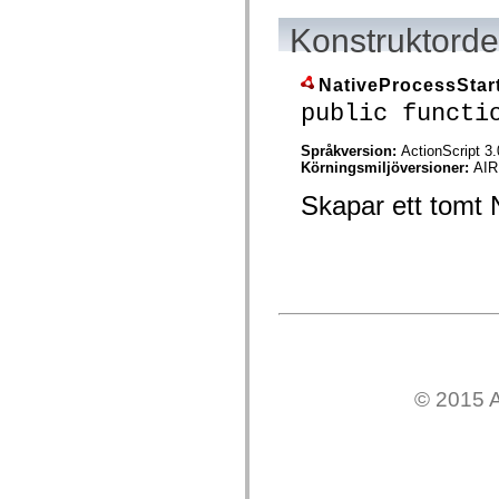
spark.automation.delegates.components.supportClasses
spark.automation.delegates.skins.spark
Konstruktordet
spark.automation.events
spark.collections
spark.components
NativeProcessStar
spark.components.calendarClasses
public functi
spark.components.gridClasses
spark.components.mediaClasses
spark.components.supportClasses
Språkversion:
ActionScript 3.
spark.components.windowClasses
Körningsmiljöversioner:
AIR
spark.core
spark.effects
Skapar ett tomt 
spark.effects.animation
spark.effects.easing
spark.effects.interpolation
spark.effects.supportClasses
spark.events
spark.filters
spark.formatters
spark.formatters.supportClasses
spark.globalization
spark.globalization.supportClasses
spark.layouts
© 2015 A
spark.layouts.supportClasses
spark.managers
spark.modules
spark.preloaders
spark.primitives
spark.primitives.supportClasses
spark.skins