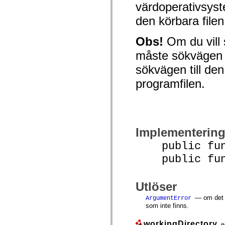
värdoperativsyst
mx.controls
mx.controls.advancedDataGridClasses
den körbara filen,
mx.controls.dataGridClasses
mx.controls.listClasses
mx.controls.menuClasses
Obs!
Om du vill 
mx.controls.olapDataGridClasses
mx.controls.scrollClasses
måste sökvägen ti
mx.controls.sliderClasses
mx.controls.textClasses
sökvägen till den 
mx.controls.treeClasses
mx.controls.videoClasses
programfilen.
mx.core
mx.core.windowClasses
mx.effects
mx.effects.easing
mx.effects.effectClasses
mx.events
Implementerin
mx.filters
mx.flash
public funct
mx.formatters
mx.geom
public funct
mx.graphics
mx.graphics.codec
mx.graphics.shaderClasses
Utlöser
mx.logging
mx.logging.errors
— om det 
ArgumentError
mx.logging.targets
som inte finns.
mx.managers
mx.modules
mx.netmon
workingDirectory
e