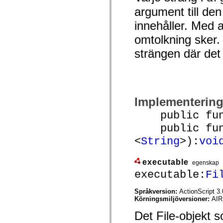
mx.automation.air
argument till den
mx.automation.delegates
mx.automation.delegates.advancedDataGrid
innehåller. Med a
mx.automation.delegates.charts
mx.automation.delegates.containers
omtolkning sker. 
mx.automation.delegates.controls
mx.automation.delegates.controls.dataGridClasses
strängen där det
mx.automation.delegates.controls.fileSystemClasses
mx.automation.delegates.core
mx.automation.delegates.flashflexkit
mx.automation.events
mx.binding
mx.binding.utils
Implementerin
mx.charts
mx.charts.chartClasses
public funct
mx.charts.effects
mx.charts.effects.effectClasses
public funct
mx.charts.events
mx.charts.renderers
<
String
>):
voi
mx.charts.series
mx.charts.series.items
mx.charts.series.renderData
executable
egenskap
mx.charts.styles
executable:
Fi
mx.collections
mx.collections.errors
mx.containers
Språkversion:
ActionScript 3.
mx.containers.accordionClasses
Körningsmiljöversioner:
AIR
mx.containers.dividedBoxClasses
mx.containers.errors
Det File-objekt so
mx.containers.utilityClasses