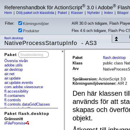
®
®
Referenshandbok för ActionScript
3.0 i Adobe
Flas
Hem
|
Dölj paket och klasslista
|
Paket
|
Klasser
|
Nyheter
|
Index
|
Bilagor
Filter:
AIR 30.0 och tidigare, Flash Player
Körningsmiljöer
Flex 4.6 och tidigare, Flash Pro C
Produkter
flash.desktop
NativeProcessStartupInfo - AS3
Paket
x
Paket
flash.desktop
Översta nivån
Klass
public class Na
adobe.utils
Arv
NativeProcessS
air.desktop
air.net
air.update
Språkversion:
ActionScript 3.0
air.update.events
Körningsmiljöversioner:
AIR 2
com.adobe.viewsource
fl.accessibility
Den här klassen ti
fl.containers
används för att st
fl.controls
fl.controls.dataGridClasses
skapas och överförs
fl.controls.listClasses
fl.controls.progressBarClasses
Paket flash.desktop
objekt.
fl.core
Gränssnitt
fl.data
IFilePromise
fl.display
Åtkomst till inbygg