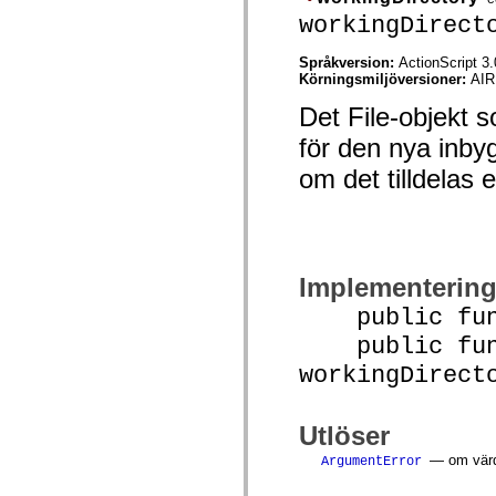
mx.olap
workingDirect
mx.olap.aggregators
mx.preloaders
mx.printing
Språkversion:
ActionScript 3.
mx.resources
Körningsmiljöversioner:
AIR
mx.rpc
Det File-objekt s
mx.rpc.events
mx.rpc.http
för den nya inby
mx.rpc.http.mxml
mx.rpc.mxml
om det tilldelas 
mx.rpc.remoting
mx.rpc.remoting.mxml
mx.rpc.soap
mx.rpc.soap.mxml
mx.rpc.wsdl
mx.rpc.xml
mx.skins
Implementerin
mx.skins.halo
mx.skins.spark
public funct
mx.skins.wireframe
public func
mx.skins.wireframe.windowChrome
mx.states
workingDirect
mx.styles
mx.utils
mx.validators
spark.accessibility
Utlöser
spark.automation.delegates
spark.automation.delegates.components
— om värde
ArgumentError
spark.automation.delegates.components.gridClasses
spark.automation.delegates.components.mediaClasses