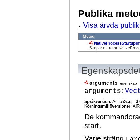
flash.net.dns
flash.net.drm
Publika meto
flash.notifications
flash.permissions
flash.printing
Visa ärvda publi
flash.profiler
flash.sampler
flash.security
Metod
flash.sensors
NativeProcessStartupIn
flash.system
Skapar ett tomt NativeProce
flash.text
flash.text.engine
flash.text.ime
flash.ui
flash.utils
Egenskapsdet
flash.xml
flashx.textLayout
flashx.textLayout.compose
arguments
egenskap
flashx.textLayout.container
arguments:
Vec
flashx.textLayout.conversion
flashx.textLayout.edit
flashx.textLayout.elements
Språkversion:
ActionScript 3.
flashx.textLayout.events
Körningsmiljöversioner:
AIR
flashx.textLayout.factory
flashx.textLayout.formats
De kommandorads
flashx.textLayout.operations
flashx.textLayout.utils
start.
flashx.undo
mx.accessibility
Varje sträng i
mx.automation
ar