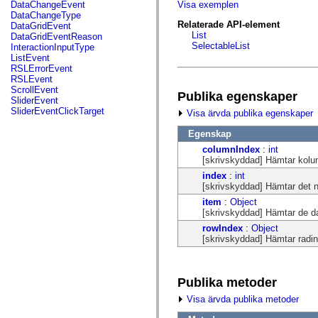
fl.events
DataChangeEvent
Visa exemplen
fl.ik
DataChangeType
fl.lang
Relaterade API-element
DataGridEvent
fl.livepreview
List
DataGridEventReason
fl.managers
SelectableList
InteractionInputType
fl.motion
ListEvent
fl.motion.easing
RSLErrorEvent
fl.rsl
RSLEvent
fl.text
ScrollEvent
Publika egenskaper
fl.transitions
SliderEvent
fl.transitions.easing
SliderEventClickTarget
Visa ärvda publika egenskaper
fl.video
flash.accessibility
Egenskap
flash.concurrent
columnIndex
:
int
flash.crypto
[skrivskyddad] Hämtar kolu
flash.data
flash.desktop
index
:
int
flash.display
[skrivskyddad] Hämtar det n
flash.display3D
item
:
Object
flash.display3D.textures
[skrivskyddad] Hämtar de dat
flash.errors
flash.events
rowIndex
:
Object
flash.external
[skrivskyddad] Hämtar radin
flash.filesystem
flash.filters
flash.geom
flash.globalization
Publika metoder
flash.html
Visa ärvda publika metoder
flash.media
flash.net