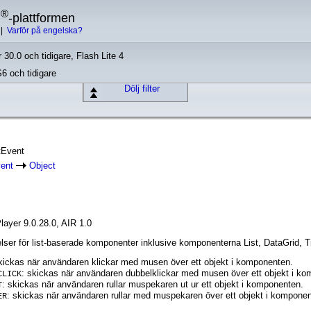
®
h
-plattformen
|
Varför på engelska?
 30.0 och tidigare, Flash Lite 4
S6 och tidigare
Dölj filter
stEvent
ent
Object
layer 9.0.28.0, AIR 1.0
elser för list-baserade komponenter inklusive komponenterna List, DataGrid,
skickas när användaren klickar med musen över ett objekt i komponenten.
: skickas när användaren dubbelklickar med musen över ett objekt i k
CLICK
: skickas när användaren rullar muspekaren ut ur ett objekt i komponenten.
T
: skickas när användaren rullar med muspekaren över ett objekt i komponen
ER