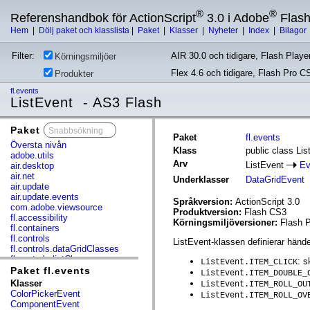
®
®
Referenshandbok för ActionScript
3.0 i Adobe
Flas
Hem
|
Dölj paket och klasslista
|
Paket
|
Klasser
|
Nyheter
|
Index
|
Bilagor
Filter:
AIR 30.0 och tidigare, Flash Player
Körningsmiljöer
Flex 4.6 och tidigare, Flash Pro C
Produkter
fl.events
ListEvent - AS3 Flash
Paket
x
Paket
fl.events
Översta nivån
Klass
public class Li
adobe.utils
Arv
ListEvent
Ev
air.desktop
air.net
Underklasser
DataGridEvent
air.update
air.update.events
Språkversion:
ActionScript 3.0
com.adobe.viewsource
Produktversion:
Flash CS3
fl.accessibility
Körningsmiljöversioner:
Flash P
fl.containers
fl.controls
ListEvent-klassen definierar händ
fl.controls.dataGridClasses
fl.controls.listClasses
: 
ListEvent.ITEM_CLICK
fl.controls.progressBarClasses
Paket fl.events
ListEvent.ITEM_DOUBLE_
fl.core
Klasser
ListEvent.ITEM_ROLL_OU
fl.data
ColorPickerEvent
ListEvent.ITEM_ROLL_OV
fl.display
ComponentEvent