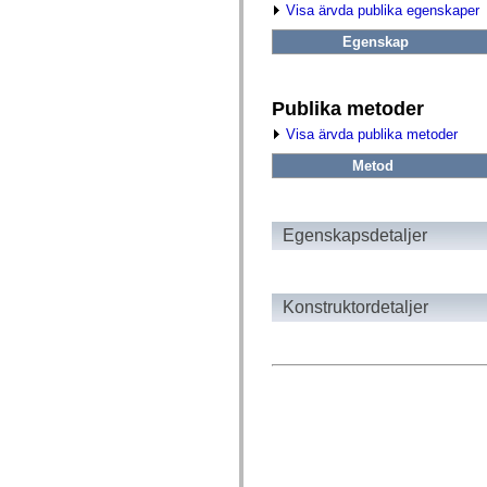
fl.events
Visa ärvda publika egenskaper
fl.ik
fl.lang
Egenskap
fl.livepreview
fl.managers
fl.motion
fl.motion.easing
Publika metoder
fl.rsl
fl.text
Visa ärvda publika metoder
fl.transitions
fl.transitions.easing
Metod
fl.video
flash.accessibility
flash.concurrent
flash.crypto
Egenskapsdetaljer
flash.data
flash.desktop
flash.display
flash.display3D
Konstruktordetaljer
flash.display3D.textures
flash.errors
flash.events
flash.external
flash.filesystem
flash.filters
flash.geom
flash.globalization
flash.html
flash.media
flash.net