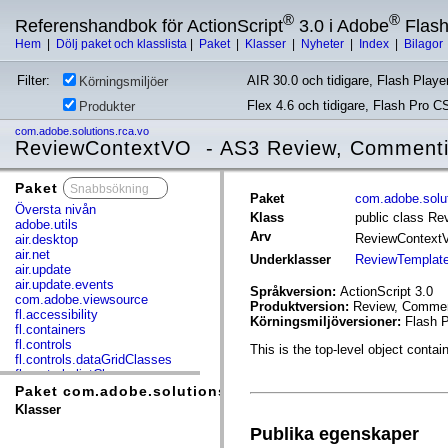
®
®
Referenshandbok för ActionScript
3.0 i Adobe
Flas
Hem
|
Dölj paket och klasslista
|
Paket
|
Klasser
|
Nyheter
|
Index
|
Bilagor
Filter:
AIR 30.0 och tidigare, Flash Player
Körningsmiljöer
Flex 4.6 och tidigare, Flash Pro C
Produkter
com.adobe.solutions.rca.vo
ReviewContextVO - AS3 Review, Commenti
Paket
x
Paket
com.adobe.solut
Översta nivån
Klass
public class R
adobe.utils
Arv
ReviewContex
air.desktop
air.net
Underklasser
ReviewTemplat
air.update
air.update.events
Språkversion:
ActionScript 3.0
com.adobe.viewsource
Produktversion:
Review, Comment
fl.accessibility
Körningsmiljöversioner:
Flash P
fl.containers
fl.controls
This is the top-level object contain
fl.controls.dataGridClasses
fl.controls.listClasses
fl.controls.progressBarClasses
Paket com.adobe.solutions.rca.vo
fl.core
Klasser
fl.data
Publika egenskaper
fl.display