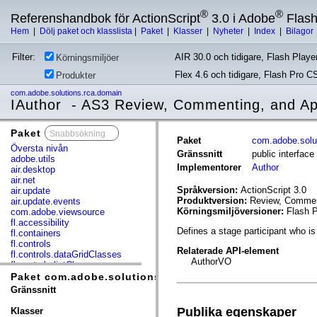
®
®
Referenshandbok för ActionScript
3.0 i Adobe
Flas
Hem
|
Dölj paket och klasslista
|
Paket
|
Klasser
|
Nyheter
|
Index
|
Bilagor
Filter:
AIR 30.0 och tidigare, Flash Player
Körningsmiljöer
Flex 4.6 och tidigare, Flash Pro C
Produkter
com.adobe.solutions.rca.domain
IAuthor - AS3 Review, Commenting, and Ap
Paket
x
Paket
com.adobe.solu
Översta nivån
Gränssnitt
public interfac
adobe.utils
Implementorer
Author
air.desktop
air.net
Språkversion:
ActionScript 3.0
air.update
Produktversion:
Review, Comment
air.update.events
Körningsmiljöversioner:
Flash P
com.adobe.viewsource
fl.accessibility
Defines a stage participant who is 
fl.containers
fl.controls
Relaterade API-element
fl.controls.dataGridClasses
AuthorVO
fl.controls.listClasses
fl.controls.progressBarClasses
Paket com.adobe.solutions.rca.domain
fl.core
Gränssnitt
fl.data
fl.display
Publika egenskaper
Klasser