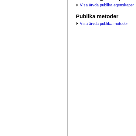
fl.events
Visa ärvda publika egenskaper
fl.ik
fl.lang
fl.livepreview
Publika metoder
fl.managers
fl.motion
Visa ärvda publika metoder
fl.motion.easing
fl.rsl
fl.text
fl.transitions
fl.transitions.easing
fl.video
flash.accessibility
flash.concurrent
flash.crypto
flash.data
flash.desktop
flash.display
flash.display3D
flash.display3D.textures
flash.errors
flash.events
flash.external
flash.filesystem
flash.filters
flash.geom
flash.globalization
flash.html
flash.media
flash.net