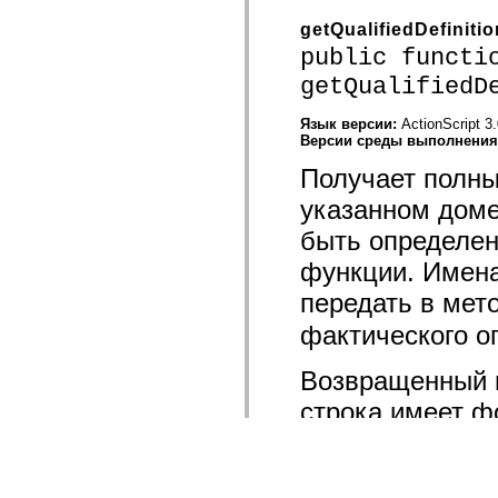
getQualifiedDefinit
public functi
getQualifiedD
Язык версии:
ActionScript 3
Версии среды выполнени
Получает полны
указанном доме
быть определен
функции. Имен
передать в мет
фактического о
Возвращенный в
строка имеет ф
Если
definiti
то значения
pac