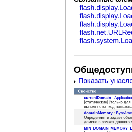
mx.automation.air
flash.display.Loa
mx.automation.delegates
mx.automation.delegates.advancedDataGrid
flash.display.Loa
mx.automation.delegates.charts
mx.automation.delegates.containers
flash.display.Loa
mx.automation.delegates.controls
mx.automation.delegates.controls.dataGridClasses
flash.net.URLRe
mx.automation.delegates.controls.fileSystemClasses
mx.automation.delegates.core
flash.system.Lo
mx.automation.delegates.flashflexkit
mx.automation.events
mx.binding
mx.binding.utils
mx.charts
mx.charts.chartClasses
Общедоступ
mx.charts.effects
mx.charts.effects.effectClasses
mx.charts.events
Показать унасл
mx.charts.renderers
mx.charts.series
mx.charts.series.items
Свойство
mx.charts.series.renderData
currentDomain
:
Applicati
mx.charts.styles
[статические] [только дл
mx.collections
выполняется код пользова
mx.collections.errors
mx.containers
domainMemory
:
ByteArra
mx.containers.accordionClasses
Определяет и задает объе
mx.containers.dividedBoxClasses
домена в рамках данного A
mx.containers.errors
MIN_DOMAIN_MEMORY_
mx.containers.utilityClasses