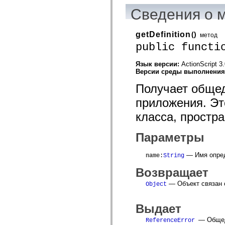
Сведения о 
getDefinition
()
метод
public functi
Язык версии:
ActionScript 3
Версии среды выполнени
Получает общед
приложения. Эт
класса, простр
Параметры
— Имя опре
name
:
String
Возвращает
— Объект связан 
Object
Выдает
— Общед
ReferenceError