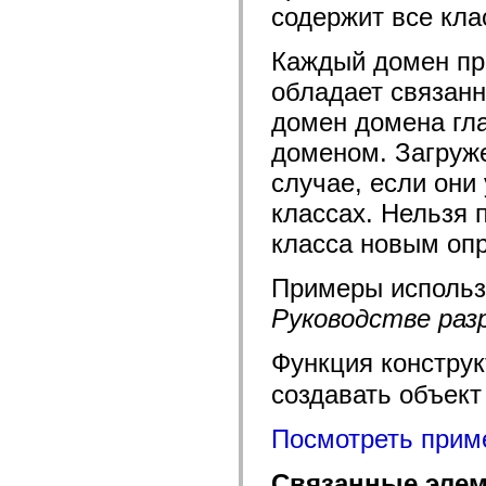
flash.net.dns
содержит все кла
flash.net.drm
flash.notifications
flash.permissions
Каждый домен пр
flash.printing
flash.profiler
обладает связан
flash.sampler
домен домена гл
flash.security
flash.sensors
доменом. Загруж
flash.system
flash.text
случае, если они
flash.text.engine
flash.text.ime
классах. Нельзя 
flash.ui
flash.utils
класса новым оп
flash.xml
flashx.textLayout
flashx.textLayout.compose
Примеры использ
flashx.textLayout.container
Руководстве разр
flashx.textLayout.conversion
flashx.textLayout.edit
flashx.textLayout.elements
Функция констру
flashx.textLayout.events
flashx.textLayout.factory
создавать объект 
flashx.textLayout.formats
flashx.textLayout.operations
flashx.textLayout.utils
Посмотреть прим
flashx.undo
mx.accessibility
mx.automation
Связанные элем