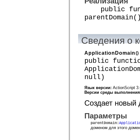
Реализация
устаревший_индекс
public func
Константы реализации специальных возможностей
Использование примеров
parentDomain(
Юридическая информация
Сведения о к
ApplicationDomain
()
public functi
ApplicationDo
null)
Язык версии:
ActionScript 3
Версии среды выполнени
Создает новый 
Параметры
parentDomain
:
Applicati
доменом для этого домен