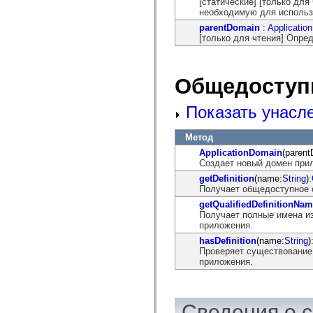
[статические] [только дл
mx.controls
необходимую для использо
mx.controls.advancedDataGridClasses
mx.controls.dataGridClasses
parentDomain
:
Applicatio
mx.controls.listClasses
[только для чтения] Опре
mx.controls.menuClasses
mx.controls.olapDataGridClasses
mx.controls.scrollClasses
mx.controls.sliderClasses
Общедоступ
mx.controls.textClasses
mx.controls.treeClasses
Показать унасл
mx.controls.videoClasses
mx.core
mx.core.windowClasses
Метод
mx.effects
mx.effects.easing
ApplicationDomain
(parent
mx.effects.effectClasses
Создает новый домен при
mx.events
getDefinition
(name:
String
):
mx.filters
Получает общедоступное 
mx.flash
getQualifiedDefinitionNa
mx.formatters
Получает полные имена и
mx.geom
приложения.
mx.graphics
mx.graphics.codec
hasDefinition
(name:
String
)
mx.graphics.shaderClasses
Проверяет существование
mx.logging
приложения.
mx.logging.errors
mx.logging.targets
mx.managers
mx.modules
Сведения о 
mx.netmon