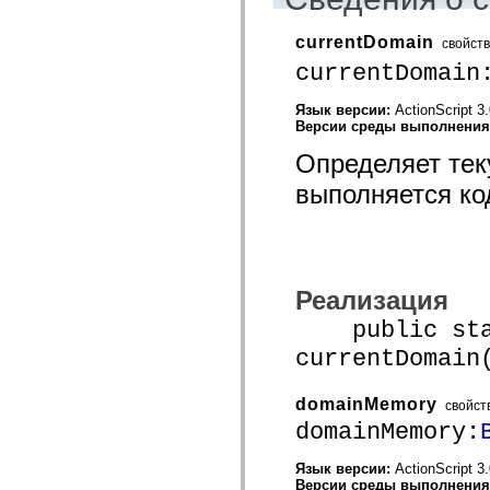
mx.olap
mx.olap.aggregators
currentDomain
mx.preloaders
свойст
mx.printing
currentDomain
mx.resources
mx.rpc
mx.rpc.events
Язык версии:
ActionScript 3
mx.rpc.http
Версии среды выполнени
mx.rpc.http.mxml
Определяет тек
mx.rpc.mxml
mx.rpc.remoting
выполняется ко
mx.rpc.remoting.mxml
mx.rpc.soap
mx.rpc.soap.mxml
mx.rpc.wsdl
mx.rpc.xml
mx.skins
mx.skins.halo
Реализация
mx.skins.spark
mx.skins.wireframe
public stat
mx.skins.wireframe.windowChrome
currentDomain
mx.states
mx.styles
mx.utils
domainMemory
mx.validators
свойст
spark.accessibility
domainMemory:
spark.automation.delegates
spark.automation.delegates.components
Язык версии:
ActionScript 3
spark.automation.delegates.components.gridClasses
Версии среды выполнени
spark.automation.delegates.components.mediaClasses