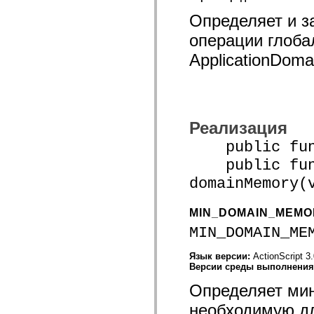
spark.automation.delegates.components.supportClasses
Определяет и з
spark.automation.delegates.skins.spark
spark.automation.events
операции глоба
spark.collections
spark.components
ApplicationDoma
spark.components.calendarClasses
spark.components.gridClasses
spark.components.mediaClasses
spark.components.supportClasses
spark.components.windowClasses
spark.core
Реализация
spark.effects
spark.effects.animation
public funct
spark.effects.easing
spark.effects.interpolation
public func
spark.effects.supportClasses
spark.events
domainMemory(
spark.filters
spark.formatters
spark.formatters.supportClasses
MIN_DOMAIN_MEMO
spark.globalization
MIN_DOMAIN_ME
spark.globalization.supportClasses
spark.layouts
spark.layouts.supportClasses
Язык версии:
ActionScript 3
spark.managers
Версии среды выполнени
spark.modules
spark.preloaders
Определяет мин
spark.primitives
spark.primitives.supportClasses
необходимую дл
spark.skins