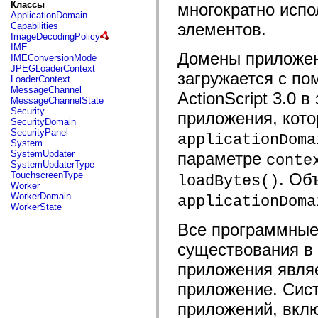
fl.events
Классы
многократно исп
fl.ik
ApplicationDomain
fl.lang
элементов.
Capabilities
fl.livepreview
ImageDecodingPolicy
fl.managers
IME
fl.motion
Домены приложен
IMEConversionMode
fl.motion.easing
JPEGLoaderContext
загружается с по
fl.rsl
LoaderContext
fl.text
MessageChannel
ActionScript 3.0
fl.transitions
MessageChannelState
fl.transitions.easing
Security
приложения, кот
fl.video
SecurityDomain
flash.accessibility
SecurityPanel
applicationDoma
flash.concurrent
System
flash.crypto
SystemUpdater
параметре
conte
flash.data
SystemUpdaterType
flash.desktop
TouchscreenType
. Об
loadBytes()
flash.display
Worker
flash.display3D
WorkerDomain
applicationDoma
flash.display3D.textures
WorkerState
flash.errors
flash.events
Все программные
flash.external
существования в
flash.filesystem
flash.filters
приложения являе
flash.geom
flash.globalization
приложение. Сис
flash.html
flash.media
приложений, вклю
flash.net