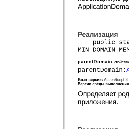
spark.skins.mobile
ApplicationDom
spark.skins.mobile.supportClasses
spark.skins.spark
spark.skins.spark.mediaClasses.fullScreen
spark.skins.spark.mediaClasses.normal
spark.skins.spark.windowChrome
spark.skins.wireframe
Реализация
spark.skins.wireframe.mediaClasses
spark.skins.wireframe.mediaClasses.fullScreen
public stat
spark.transitions
spark.utils
MIN_DOMAIN_ME
spark.validators
spark.validators.supportClasses
Элементы языка
parentDomain
свойство
Глобальные константы
parentDomain:
Глобальные функции
Операторы
Инструкции, ключевые слова и директивы
Язык версии:
ActionScript 3
Специальные типы
Версии среды выполнени
Приложения
Определяет род
Новые возможности
Ошибки компилятора
приложения.
Предупреждения компилятора
Ошибки времени выполнения
Миграция ActionScript 3
Поддерживаемые наборы символов
Только MXML
Элементы движения XML
Теги Timed Text