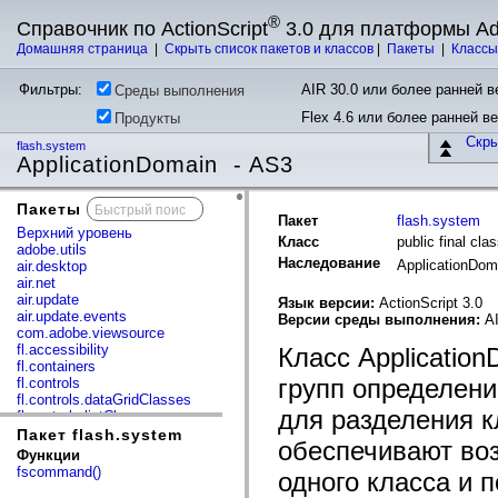
®
Справочник по ActionScript
3.0 для платформы A
Домашняя страница
|
Скрыть список пакетов и классов
|
Пакеты
|
Класс
Фильтры:
AIR 30.0 или более ранней ве
Среды выполнения
Flex 4.6 или более ранней в
Продукты
Скр
flash.system
ApplicationDomain - AS3
Пакеты
x
Пакет
flash.system
Верхний уровень
Класс
public final cl
adobe.utils
Наследование
ApplicationDo
air.desktop
air.net
air.update
Язык версии:
ActionScript 3.0
air.update.events
Версии среды выполнения:
AI
com.adobe.viewsource
fl.accessibility
Класс Applicatio
fl.containers
групп определен
fl.controls
fl.controls.dataGridClasses
для разделения к
fl.controls.listClasses
fl.controls.progressBarClasses
Пакет flash.system
обеспечивают во
fl.core
Функции
fl.data
fscommand()
одного класса и
fl.display