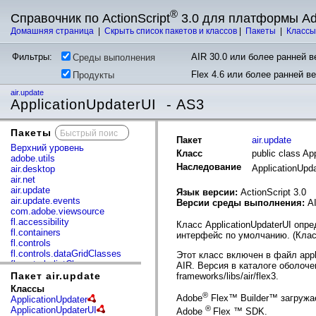
®
Справочник по ActionScript
3.0 для платформы A
Домашняя страница
|
Скрыть список пакетов и классов
|
Пакеты
|
Класс
Фильтры:
AIR 30.0 или более ранней ве
Среды выполнения
Flex 4.6 или более ранней в
Продукты
air.update
ApplicationUpdaterUI - AS3
Пакеты
x
Пакет
air.update
Верхний уровень
Класс
public class Ap
adobe.utils
Наследование
ApplicationUpd
air.desktop
air.net
air.update
Язык версии:
ActionScript 3.0
air.update.events
Версии среды выполнения:
A
com.adobe.viewsource
fl.accessibility
Класс ApplicationUpdaterUI оп
fl.containers
интерфейс по умолчанию. (Клас
fl.controls
fl.controls.dataGridClasses
Этот класс включен в файл appl
fl.controls.listClasses
AIR. Версия в каталоге оболоче
fl.controls.progressBarClasses
Пакет air.update
frameworks/libs/air/flex3.
fl.core
Классы
fl.data
®
Adobe
Flex™ Builder™ загружа
ApplicationUpdater
fl.display
®
ApplicationUpdaterUI
Adobe
Flex ™ SDK.