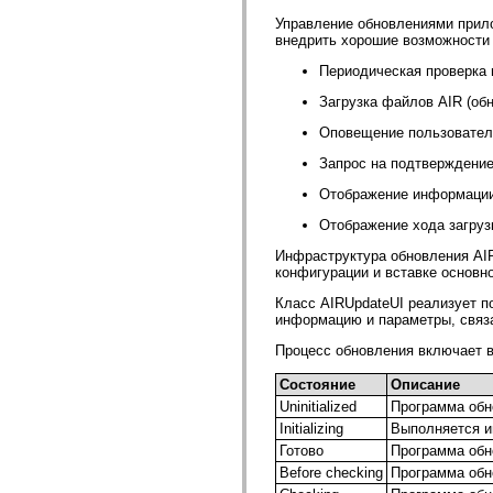
fl.events
fl.ik
Управление обновлениями прил
fl.lang
внедрить хорошие возможности
fl.livepreview
fl.managers
Периодическая проверка 
fl.motion
fl.motion.easing
Загрузка файлов AIR (обн
fl.rsl
Оповещение пользователя
fl.text
fl.transitions
Запрос на подтверждение
fl.transitions.easing
fl.video
Отображение информации 
flash.accessibility
flash.concurrent
Отображение хода загруз
flash.crypto
flash.data
Инфраструктура обновления AI
flash.desktop
конфигурации и вставке основ
flash.display
flash.display3D
Класс AIRUpdateUI реализует 
flash.display3D.textures
информацию и параметры, связ
flash.errors
flash.events
Процесс обновления включает в
flash.external
flash.filesystem
Состояние
Описание
flash.filters
Uninitialized
Программа обн
flash.geom
Initializing
Выполняется и
flash.globalization
flash.html
Готово
Программа обн
flash.media
Before checking
Программа обн
flash.net