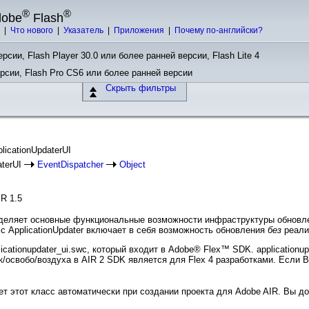
®
®
dobe
Flash
ы
|
Что нового
|
Указатель
|
Приложения
|
Почему по-английски?
рсии, Flash Player 30.0 или более ранней версии, Flash Lite 4
ерсии, Flash Pro CS6 или более ранней версии
Скрыть фильтры
plicationUpdaterUI
aterUI
EventDispatcher
Object
IR 1.5
ределяет основные функциональные возможности инфраструктуры обнов
с ApplicationUpdater включает в себя возможность обновления
без
реали
icationupdater_ui.swc, который входит в Adobe® Flex™ SDK. application
к/освобо/воздуха в AIR 2 SDK является для Flex 4 разработками. Если В
ет этот класс автоматически при создании проекта для Adobe AIR. Вы