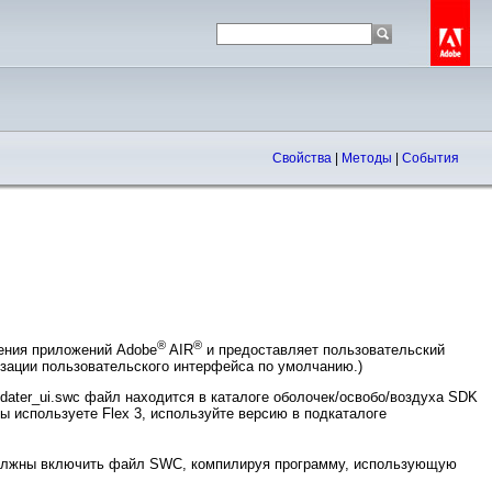
Свойства
|
Методы
|
События
®
®
ления приложений Adobe
AIR
и предоставляет пользовательский
зации пользовательского интерфейса по умолчанию.)
updater_ui.swc файл находится в каталоге оболочек/освобо/воздуха SDK
ы используете Flex 3, используйте версию в подкаталоге
 должны включить файл SWC, компилируя программу, использующую