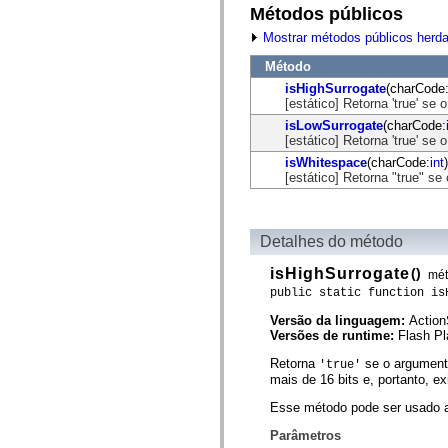
fl.events
Métodos públicos
fl.ik
fl.lang
Mostrar métodos públicos herd
fl.livepreview
fl.managers
Método
fl.motion
isHighSurrogate
(charCode
fl.motion.easing
[estático] Retorna 'true' s
fl.rsl
fl.text
isLowSurrogate
(charCode:
fl.transitions
[estático] Retorna 'true' s
fl.transitions.easing
isWhitespace
(charCode:
int
)
fl.video
[estático] Retorna "true" s
flash.accessibility
flash.concurrent
flash.crypto
flash.data
Detalhes do método
flash.desktop
flash.display
flash.display3D
isHighSurrogate
()
mé
flash.display3D.textures
public static function is
flash.errors
flash.events
Versão da linguagem:
Action
flash.external
Versões de runtime:
Flash Pl
flash.filesystem
flash.filters
Retorna
se o argumen
'true'
flash.geom
mais de 16 bits e, portanto, e
flash.globalization
flash.html
Esse método pode ser usado ao
flash.media
Parâmetros
flash.net