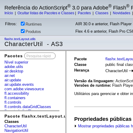
®
®
®
Referência do ActionScript
3.0 para Adobe
Flash
P
Início
|
Ocultar listas de Pacotes e Classes
|
Pacotes
|
Classes
|
Novidades
Filtros:
AIR 30.0 e anterior, Flash Player 
Runtimes
Flex 4.6 e anterior, Flash Pro CS6
Produtos
flashx.textLayout.utils
CharacterUtil - AS3
Pacotes
x
Pacote
flashx.textLayou
Nível superior
Classe
public final cla
adobe.utils
Herança
CharacterUtil
air.desktop
air.net
air.update
Versão da linguagem:
ActionScri
air.update.events
Versões de runtime:
Flash Playe
com.adobe.viewsource
fl.accessibility
Utilitários para gerenciar e obt
fl.containers
fl.controls
fl.controls.dataGridClasses
fl.controls.listClasses
fl.controls.progressBarClasses
Pacote flashx.textLayout.utils
Propriedades públicas
fl.core
Classes
fl.data
Mostrar propriedades públicas 
CharacterUtil
fl.display
NavigationUtil