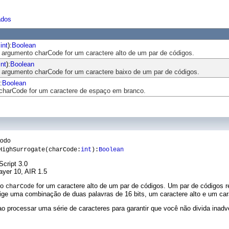
ados
:
int
):
Boolean
e o argumento charCode for um caractere alto de um par de códigos.
int
):
Boolean
e o argumento charCode for um caractere baixo de um par de códigos.
:
Boolean
e charCode for um caractere de espaço em branco.
todo
HighSurrogate(charCode:
int
):
Boolean
Script 3.0
ayer 10, AIR 1.5
to
for um caractere alto de um par de códigos. Um par de códigos 
charCode
xige uma combinação de duas palavras de 16 bits, um caractere alto e um cara
 processar uma série de caracteres para garantir que você não divida inad