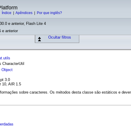
latform
|
Índice
|
Apêndices
|
Por que inglês?
30.0 e anterior, Flash Lite 4
 e anterior
Ocultar filtros
t.utils
ss CharacterUtil
Object
pt 3.0
r 10, AIR 1.5
er informações sobre caracteres. Os métodos desta classe são estáticos e d
herdadas