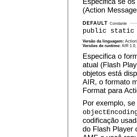
Especifica se os
spark.skins.mobile
(Action Message 
spark.skins.mobile.supportClasses
spark.skins.spark
spark.skins.spark.mediaClasses.fullScreen
spark.skins.spark.mediaClasses.normal
DEFAULT
Constante
spark.skins.spark.windowChrome
public static
spark.skins.wireframe
spark.skins.wireframe.mediaClasses
spark.skins.wireframe.mediaClasses.fullScreen
Versão da linguagem:
Action
spark.transitions
Versões de runtime:
AIR 1.0,
spark.utils
Especifica o for
spark.validators
spark.validators.supportClasses
atual (Flash Pla
Elementos de linguagem
Constantes globais
objetos está dis
Funções globais
Operadores
AIR, o formato m
Instruções, palavras-chave e diretivas
Format para Acti
Tipos especiais
Apêndices
Novidades
Por exemplo, se 
Erros do compilador
Avisos do compilador
objectEncodin
Erros de runtime
codificação usad
Migrando para o ActionScript 3
Conjuntos de caracteres suportados
do Flash Player 
Tags MXML apenas
Elementos XML de movimento
Marcas de texto cronometradas