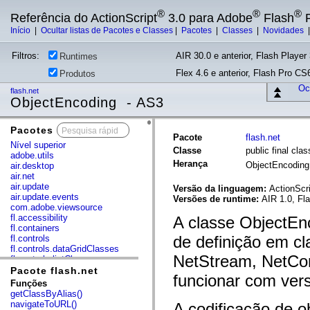
®
®
®
Referência do ActionScript
3.0 para Adobe
Flash
P
Início
|
Ocultar listas de Pacotes e Classes
|
Pacotes
|
Classes
|
Novidades
Filtros:
AIR 30.0 e anterior, Flash Player 
Runtimes
Flex 4.6 e anterior, Flash Pro CS6
Produtos
Ocu
flash.net
ObjectEncoding - AS3
Pacotes
x
Pacote
flash.net
Nível superior
Classe
public final cl
adobe.utils
Herança
ObjectEncodin
air.desktop
air.net
air.update
Versão da linguagem:
ActionScri
air.update.events
Versões de runtime:
AIR 1.0, Fla
com.adobe.viewsource
fl.accessibility
A classe ObjectEn
fl.containers
de definição em cl
fl.controls
fl.controls.dataGridClasses
NetStream, NetCon
fl.controls.listClasses
fl.controls.progressBarClasses
Pacote flash.net
funcionar com vers
fl.core
Funções
fl.data
getClassByAlias()
fl.display
navigateToURL()
A codificação de o