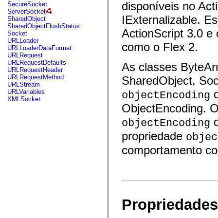
flash.net.dns
disponíveis no Act
SecureSocket
flash.net.drm
ServerSocket
flash.notifications
IExternalizable. E
SharedObject
flash.permissions
SharedObjectFlushStatus
ActionScript 3.0 
flash.printing
Socket
flash.profiler
URLLoader
como o Flex 2.
flash.sampler
URLLoaderDataFormat
flash.security
URLRequest
flash.sensors
URLRequestDefaults
As classes ByteAr
flash.system
URLRequestHeader
flash.text
URLRequestMethod
SharedObject
, So
flash.text.engine
URLStream
flash.text.ime
q
URLVariables
objectEncoding
flash.ui
XMLSocket
flash.utils
ObjectEncoding. 
flash.xml
flashx.textLayout
d
objectEncoding
flashx.textLayout.compose
flashx.textLayout.container
propriedade
objec
flashx.textLayout.conversion
comportamento co
flashx.textLayout.edit
flashx.textLayout.elements
flashx.textLayout.events
flashx.textLayout.factory
flashx.textLayout.formats
flashx.textLayout.operations
flashx.textLayout.utils
flashx.undo
Propriedades
mx.accessibility
mx.automation