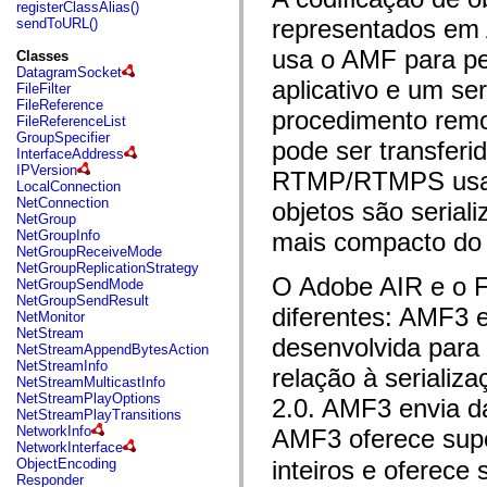
fl.events
registerClassAlias()
fl.ik
representados em 
sendToURL()
fl.lang
fl.livepreview
usa o AMF para pe
Classes
fl.managers
DatagramSocket
fl.motion
aplicativo e um s
FileFilter
fl.motion.easing
FileReference
procedimento remo
fl.rsl
FileReferenceList
fl.text
GroupSpecifier
pode ser transfer
fl.transitions
InterfaceAddress
fl.transitions.easing
IPVersion
RTMP/RTMPS usado
fl.video
LocalConnection
flash.accessibility
NetConnection
objetos são serial
flash.concurrent
NetGroup
flash.crypto
NetGroupInfo
mais compacto do 
flash.data
NetGroupReceiveMode
flash.desktop
NetGroupReplicationStrategy
flash.display
O Adobe AIR e o F
NetGroupSendMode
flash.display3D
NetGroupSendResult
diferentes: AMF3 
flash.display3D.textures
NetMonitor
flash.errors
NetStream
desenvolvida para 
flash.events
NetStreamAppendBytesAction
flash.external
NetStreamInfo
relação à serializ
flash.filesystem
NetStreamMulticastInfo
flash.filters
NetStreamPlayOptions
2.0. AMF3 envia d
flash.geom
NetStreamPlayTransitions
flash.globalization
NetworkInfo
AMF3 oferece supo
flash.html
NetworkInterface
flash.media
ObjectEncoding
inteiros e oferece
flash.net
Responder