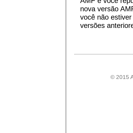
AMF e você repub
Lista de elementos deprecados
nova versão AMF
Constantes de Implementação de Acessibilidade
Como Usar Exemplos do ActionScript
você não estiver
Aspectos jurídicos
versões anterior
© 2015 A