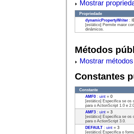
Mostrar propried
mx.automation.air
mx.automation.delegates
mx.automation.delegates.advancedDataGrid
Propriedade
mx.automation.delegates.charts
mx.automation.delegates.containers
dynamicPropertyWriter
: I
mx.automation.delegates.controls
[estático] Permite maior co
mx.automation.delegates.controls.dataGridClasses
dinâmicos.
mx.automation.delegates.controls.fileSystemClasses
mx.automation.delegates.core
mx.automation.delegates.flashflexkit
mx.automation.events
Métodos públ
mx.binding
mx.binding.utils
Mostrar métodos 
mx.charts
mx.charts.chartClasses
mx.charts.effects
Constantes p
mx.charts.effects.effectClasses
mx.charts.events
mx.charts.renderers
mx.charts.series
Constante
mx.charts.series.items
mx.charts.series.renderData
AMF0
:
uint
= 0
mx.charts.styles
[estático] Especifica se o
mx.collections
para o ActionScript 1.0 e 2.
mx.collections.errors
AMF3
:
uint
= 3
mx.containers
[estático] Especifica se o
mx.containers.accordionClasses
para o ActionScript 3.0.
mx.containers.dividedBoxClasses
mx.containers.errors
DEFAULT
:
uint
= 3
mx.containers.utilityClasses
[estático] Especifica o for