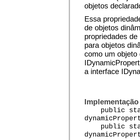
mx.olap
objetos declara
mx.olap.aggregators
mx.preloaders
Essa propriedade
mx.printing
mx.resources
de objetos dinâm
mx.rpc
mx.rpc.events
propriedades de 
mx.rpc.http
mx.rpc.http.mxml
para objetos din
mx.rpc.mxml
mx.rpc.remoting
como um objeto 
mx.rpc.remoting.mxml
mx.rpc.soap
IDynamicProperty
mx.rpc.soap.mxml
mx.rpc.wsdl
a interface IDyn
mx.rpc.xml
mx.skins
mx.skins.halo
mx.skins.spark
mx.skins.wireframe
mx.skins.wireframe.windowChrome
Implementação
mx.states
mx.styles
public stat
mx.utils
mx.validators
dynamicProper
spark.accessibility
public stat
spark.automation.delegates
spark.automation.delegates.components
dynamicProper
spark.automation.delegates.components.gridClasses
spark.automation.delegates.components.mediaClasses