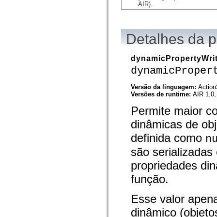
mx.controls
AIR).
mx.controls.advancedDataGridClasses
mx.controls.dataGridClasses
mx.controls.listClasses
mx.controls.menuClasses
Detalhes da 
mx.controls.olapDataGridClasses
mx.controls.scrollClasses
mx.controls.sliderClasses
dynamicPropertyWri
mx.controls.textClasses
dynamicProper
mx.controls.treeClasses
mx.controls.videoClasses
mx.core
Versão da linguagem:
Action
mx.core.windowClasses
Versões de runtime:
AIR 1.0,
mx.effects
mx.effects.easing
Permite maior co
mx.effects.effectClasses
mx.events
dinâmicas de ob
mx.filters
mx.flash
definida como
n
mx.formatters
são serializadas
mx.geom
mx.graphics
propriedades din
mx.graphics.codec
mx.graphics.shaderClasses
função.
mx.logging
mx.logging.errors
mx.logging.targets
Esse valor apen
mx.managers
mx.modules
dinâmico (objet
mx.netmon