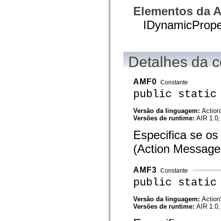
spark.automation.delegates.components.supportClasses
Elementos da A
spark.automation.delegates.skins.spark
spark.automation.events
IDynamicPrope
spark.collections
spark.components
spark.components.calendarClasses
spark.components.gridClasses
Detalhes da c
spark.components.mediaClasses
spark.components.supportClasses
spark.components.windowClasses
spark.core
AMF0
Constante
spark.effects
public static
spark.effects.animation
spark.effects.easing
spark.effects.interpolation
Versão da linguagem:
Action
spark.effects.supportClasses
Versões de runtime:
AIR 1.0,
spark.events
spark.filters
Especifica se os
spark.formatters
(Action Message 
spark.formatters.supportClasses
spark.globalization
spark.globalization.supportClasses
spark.layouts
AMF3
Constante
spark.layouts.supportClasses
public static
spark.managers
spark.modules
spark.preloaders
Versão da linguagem:
Action
spark.primitives
Versões de runtime:
AIR 1.0,
spark.primitives.supportClasses
spark.skins