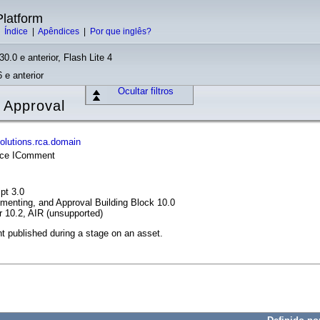
latform
|
Índice
|
Apêndices
|
Por que inglês?
30.0 e anterior, Flash Lite 4
 e anterior
Ocultar filtros
 Approval
olutions.rca.domain
face IComment
pt 3.0
enting, and Approval Building Block 10.0
r 10.2, AIR (unsupported)
t published during a stage on an asset.