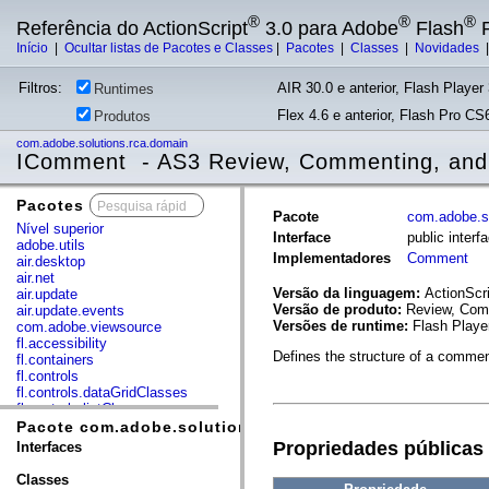
®
®
®
Referência do ActionScript
3.0 para Adobe
Flash
P
Início
|
Ocultar listas de Pacotes e Classes
|
Pacotes
|
Classes
|
Novidades
Filtros:
AIR 30.0 e anterior, Flash Player 
Runtimes
Flex 4.6 e anterior, Flash Pro CS6
Produtos
com.adobe.solutions.rca.domain
IComment - AS3 Review, Commenting, and
Pacotes
x
Pacote
com.adobe.s
Nível superior
Interface
public inter
adobe.utils
Implementadores
Comment
air.desktop
air.net
Versão da linguagem:
ActionScri
air.update
Versão de produto:
Review, Comm
air.update.events
Versões de runtime:
Flash Playe
com.adobe.viewsource
fl.accessibility
Defines the structure of a commen
fl.containers
fl.controls
fl.controls.dataGridClasses
fl.controls.listClasses
fl.controls.progressBarClasses
Pacote com.adobe.solutions.rca.domain
fl.core
Propriedades públicas
Interfaces
fl.data
fl.display
Classes