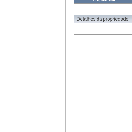
Propriedade
fl.events
fl.ik
fl.lang
fl.livepreview
fl.managers
Detalhes da propriedade
fl.motion
fl.motion.easing
fl.rsl
fl.text
fl.transitions
fl.transitions.easing
fl.video
flash.accessibility
flash.concurrent
flash.crypto
flash.data
flash.desktop
flash.display
flash.display3D
flash.display3D.textures
flash.errors
flash.events
flash.external
flash.filesystem
flash.filters
flash.geom
flash.globalization
flash.html
flash.media
flash.net