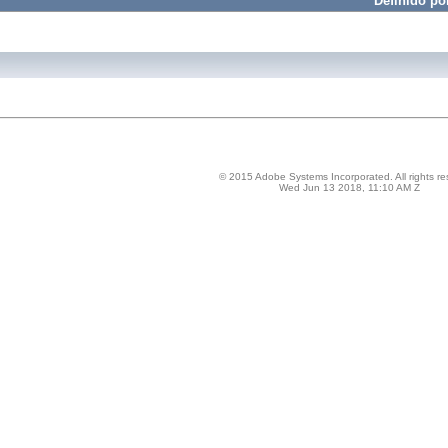
Definido po
© 2015 Adobe Systems Incorporated. All rights re
Wed Jun 13 2018, 11:10 AM Z