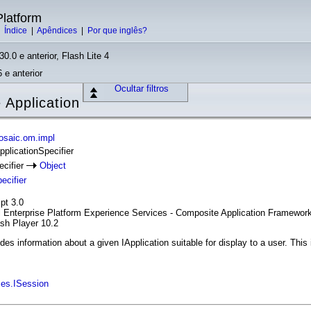
latform
|
Índice
|
Apêndices
|
Por que inglês?
30.0 e anterior, Flash Lite 4
 e anterior
Ocultar filtros
 Application
saic.om.impl
pplicationSpecifier
ecifier
Object
ecifier
pt 3.0
l Enterprise Platform Experience Services - Composite Application Framewor
ash Player 10.2
des information about a given IApplication suitable for display to a user. This 
ces.ISession