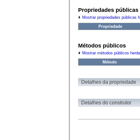
fl.events
fl.ik
Propriedades públicas
fl.lang
fl.livepreview
Mostrar propriedades públicas 
fl.managers
fl.motion
Propriedade
fl.motion.easing
fl.rsl
fl.text
fl.transitions
Métodos públicos
fl.transitions.easing
fl.video
Mostrar métodos públicos herd
flash.accessibility
flash.concurrent
Método
flash.crypto
flash.data
flash.desktop
flash.display
Detalhes da propriedade
flash.display3D
flash.display3D.textures
flash.errors
flash.events
Detalhes do construtor
flash.external
flash.filesystem
flash.filters
flash.geom
flash.globalization
flash.html
flash.media
flash.net