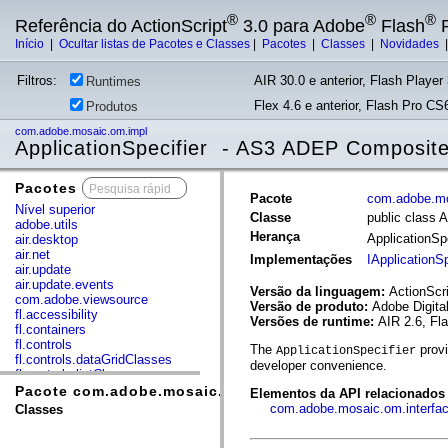
®
®
®
Referência do ActionScript
3.0 para Adobe
Flash
P
Início
|
Ocultar listas de Pacotes e Classes
|
Pacotes
|
Classes
|
Novidades
Filtros:
AIR 30.0 e anterior, Flash Player 
Runtimes
Flex 4.6 e anterior, Flash Pro CS6
Produtos
com.adobe.mosaic.om.impl
ApplicationSpecifier - AS3 ADEP Composite
Pacotes
x
Pacote
com.adobe.mo
Nível superior
Classe
public class A
adobe.utils
Herança
ApplicationSp
air.desktop
air.net
Implementações
IApplicationSp
air.update
air.update.events
Versão da linguagem:
ActionScri
com.adobe.viewsource
Versão de produto:
Adobe Digita
fl.accessibility
Versões de runtime:
AIR 2.6, Fl
fl.containers
fl.controls
The
provi
ApplicationSpecifier
fl.controls.dataGridClasses
developer convenience.
fl.controls.listClasses
fl.controls.progressBarClasses
Pacote com.adobe.mosaic.om.impl
Elementos da API relacionados
fl.core
com.adobe.mosaic.om.interfa
Classes
fl.data
fl.display