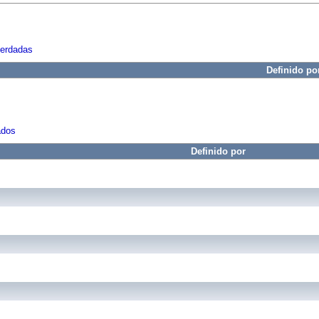
herdadas
Definido po
ados
Definido por