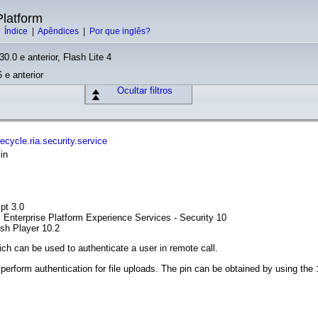
latform
|
Índice
|
Apêndices
|
Por que inglês?
30.0 e anterior, Flash Lite 4
 e anterior
Ocultar filtros
ecycle.ria.security.service
in
pt 3.0
l Enterprise Platform Experience Services - Security 10
ash Player 10.2
ich can be used to authenticate a user in remote call.
o perform authentication for file uploads. The pin can be obtained by using the