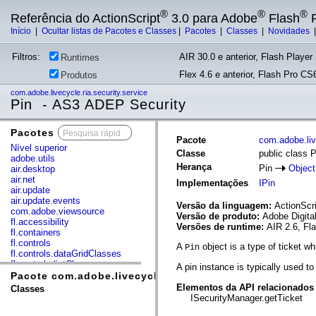
®
®
®
Referência do ActionScript
3.0 para Adobe
Flash
P
Início
|
Ocultar listas de Pacotes e Classes
|
Pacotes
|
Classes
|
Novidades
Filtros:
AIR 30.0 e anterior, Flash Player 
Runtimes
Flex 4.6 e anterior, Flash Pro CS6
Produtos
com.adobe.livecycle.ria.security.service
Pin - AS3 ADEP Security
Pacotes
x
Pacote
com.adobe.liv
Nível superior
Classe
public class P
adobe.utils
Herança
Pin
Object
air.desktop
air.net
Implementações
IPin
air.update
air.update.events
Versão da linguagem:
ActionScri
com.adobe.viewsource
Versão de produto:
Adobe Digita
fl.accessibility
Versões de runtime:
AIR 2.6, Fl
fl.containers
fl.controls
A
object is a type of ticket wh
Pin
fl.controls.dataGridClasses
fl.controls.listClasses
A pin instance is typically used t
fl.controls.progressBarClasses
Pacote com.adobe.livecycle.ria.security.service
fl.core
Elementos da API relacionados
Classes
fl.data
ISecurityManager.getTicket
fl.display