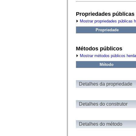
fl.events
fl.ik
fl.lang
Propriedades públicas
fl.livepreview
fl.managers
Mostrar propriedades públicas 
fl.motion
fl.motion.easing
Propriedade
fl.rsl
fl.text
fl.transitions
fl.transitions.easing
Métodos públicos
fl.video
flash.accessibility
Mostrar métodos públicos herd
flash.concurrent
flash.crypto
Método
flash.data
flash.desktop
flash.display
flash.display3D
Detalhes da propriedade
flash.display3D.textures
flash.errors
flash.events
flash.external
Detalhes do construtor
flash.filesystem
flash.filters
flash.geom
flash.globalization
flash.html
Detalhes do método
flash.media
flash.net