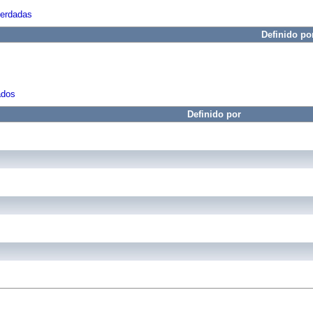
herdadas
Definido po
ados
Definido por