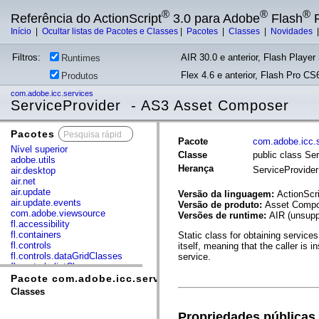
®
®
®
Referência do ActionScript
3.0 para Adobe
Flash
P
Início
|
Ocultar listas de Pacotes e Classes
|
Pacotes
|
Classes
|
Novidades
Filtros:
AIR 30.0 e anterior, Flash Player 
Runtimes
Flex 4.6 e anterior, Flash Pro CS6
Produtos
com.adobe.icc.services
ServiceProvider - AS3 Asset Composer
Pacotes
x
Pacote
com.adobe.icc.
Nível superior
Classe
public class Se
adobe.utils
Herança
ServiceProvide
air.desktop
air.net
air.update
Versão da linguagem:
ActionScri
air.update.events
Versão de produto:
Asset Compos
com.adobe.viewsource
Versões de runtime:
AIR (unsupp
fl.accessibility
fl.containers
Static class for obtaining services
fl.controls
itself, meaning that the caller is
fl.controls.dataGridClasses
service.
fl.controls.listClasses
fl.controls.progressBarClasses
Pacote com.adobe.icc.services
fl.core
Classes
fl.data
fl.display
Propriedades públicas