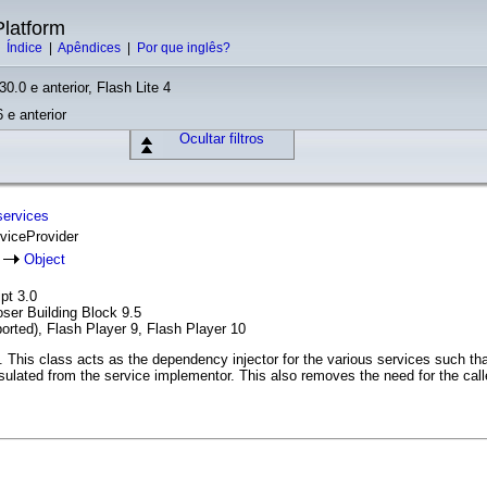
latform
|
Índice
|
Apêndices
|
Por que inglês?
30.0 e anterior, Flash Lite 4
 e anterior
Ocultar filtros
services
rviceProvider
r
Object
pt 3.0
er Building Block 9.5
orted), Flash Player 9, Flash Player 10
. This class acts as the dependency injector for the various services such that
 insulated from the service implementor. This also removes the need for the ca