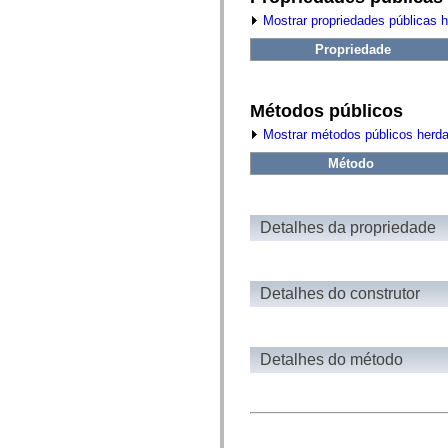
fl.events
fl.ik
Mostrar propriedades públicas 
fl.lang
fl.livepreview
Propriedade
fl.managers
fl.motion
fl.motion.easing
fl.rsl
Métodos públicos
fl.text
Mostrar métodos públicos herd
fl.transitions
fl.transitions.easing
Método
fl.video
flash.accessibility
flash.concurrent
flash.crypto
Detalhes da propriedade
flash.data
flash.desktop
flash.display
flash.display3D
flash.display3D.textures
Detalhes do construtor
flash.errors
flash.events
flash.external
flash.filesystem
Detalhes do método
flash.filters
flash.geom
flash.globalization
flash.html
flash.media
flash.net