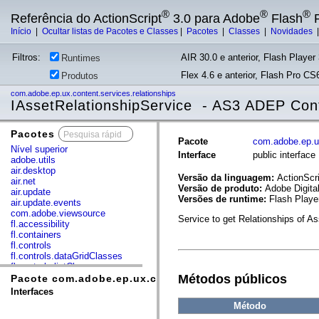
®
®
®
Referência do ActionScript
3.0 para Adobe
Flash
P
Início
|
Ocultar listas de Pacotes e Classes
|
Pacotes
|
Classes
|
Novidades
Filtros:
AIR 30.0 e anterior, Flash Player 
Runtimes
Flex 4.6 e anterior, Flash Pro CS6
Produtos
com.adobe.ep.ux.content.services.relationships
IAssetRelationshipService - AS3 ADEP Con
Pacotes
x
Pacote
com.adobe.ep.ux
Nível superior
Interface
public interfac
adobe.utils
air.desktop
Versão da linguagem:
ActionScri
air.net
Versão de produto:
Adobe Digita
air.update
Versões de runtime:
Flash Playe
air.update.events
com.adobe.viewsource
Service to get Relationships of As
fl.accessibility
fl.containers
fl.controls
fl.controls.dataGridClasses
fl.controls.listClasses
Métodos públicos
fl.controls.progressBarClasses
Pacote com.adobe.ep.ux.content.services.relationship
fl.core
Interfaces
fl.data
Método
fl.display