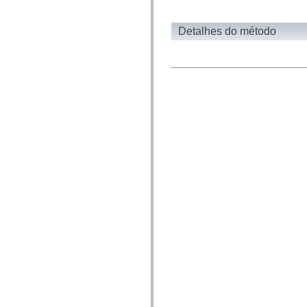
fl.events
fl.ik
fl.lang
Detalhes do método
fl.livepreview
fl.managers
fl.motion
fl.motion.easing
fl.rsl
fl.text
fl.transitions
fl.transitions.easing
fl.video
flash.accessibility
flash.concurrent
flash.crypto
flash.data
flash.desktop
flash.display
flash.display3D
flash.display3D.textures
flash.errors
flash.events
flash.external
flash.filesystem
flash.filters
flash.geom
flash.globalization
flash.html
flash.media
flash.net