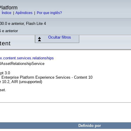
latform
|
Índice
|
Apêndices
|
Por que inglês?
30.0 e anterior, Flash Lite 4
 e anterior
Ocultar filtros
tent
.content.services.relationships
e IAssetRelationshipService
pt 3.0
l Enterprise Platform Experience Services - Content 10
r 10.2, AIR (unsupported)
set.
s
Definido por