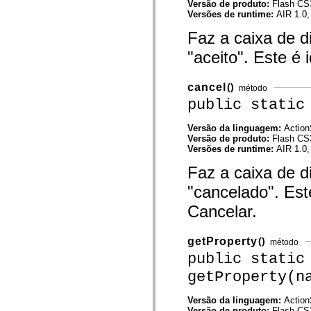
Versão de produto:
Flash CS
mx.automation.air
Versões de runtime:
AIR 1.0,
mx.automation.delegates
mx.automation.delegates.advancedDataGrid
Faz a caixa de 
mx.automation.delegates.charts
mx.automation.delegates.containers
"aceito". Este é 
mx.automation.delegates.controls
mx.automation.delegates.controls.dataGridClasses
mx.automation.delegates.controls.fileSystemClasses
cancel
()
mx.automation.delegates.core
método
mx.automation.delegates.flashflexkit
public static
mx.automation.events
mx.binding
Versão da linguagem:
Action
mx.binding.utils
Versão de produto:
Flash CS
mx.charts
Versões de runtime:
AIR 1.0,
mx.charts.chartClasses
mx.charts.effects
Faz a caixa de 
mx.charts.effects.effectClasses
mx.charts.events
"cancelado". Est
mx.charts.renderers
mx.charts.series
Cancelar.
mx.charts.series.items
mx.charts.series.renderData
mx.charts.styles
getProperty
()
método
mx.collections
mx.collections.errors
public static
mx.containers
getProperty(n
mx.containers.accordionClasses
mx.containers.dividedBoxClasses
mx.containers.errors
Versão da linguagem:
Action
mx.containers.utilityClasses
Versão de produto:
Flash CS