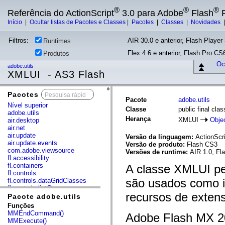
®
®
®
Referência do ActionScript
3.0 para Adobe
Flash
P
Início
|
Ocultar listas de Pacotes e Classes
|
Pacotes
|
Classes
|
Novidades
Filtros:
AIR 30.0 e anterior, Flash Player 
Runtimes
Flex 4.6 e anterior, Flash Pro CS6
Produtos
Ocu
adobe.utils
XMLUI - AS3 Flash
Pacotes
x
Pacote
adobe.utils
Nível superior
Classe
public final cl
adobe.utils
Herança
XMLUI
Obje
air.desktop
air.net
air.update
Versão da linguagem:
ActionScri
air.update.events
Versão de produto:
Flash CS3
com.adobe.viewsource
Versões de runtime:
AIR 1.0, Fl
fl.accessibility
fl.containers
A classe XMLUI p
fl.controls
são usados como i
fl.controls.dataGridClasses
fl.controls.listClasses
recursos de extens
fl.controls.progressBarClasses
Pacote adobe.utils
fl.core
Funções
fl.data
MMEndCommand()
Adobe Flash MX 20
fl.display
MMExecute()