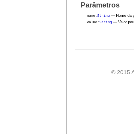
mx.olap
Parâmetros
mx.olap.aggregators
mx.preloaders
— Nome da pr
name
:
String
mx.printing
mx.resources
— Valor para
value
:
String
mx.rpc
mx.rpc.events
mx.rpc.http
mx.rpc.http.mxml
mx.rpc.mxml
mx.rpc.remoting
mx.rpc.remoting.mxml
mx.rpc.soap
mx.rpc.soap.mxml
mx.rpc.wsdl
mx.rpc.xml
© 2015 A
mx.skins
mx.skins.halo
mx.skins.spark
mx.skins.wireframe
mx.skins.wireframe.windowChrome
mx.states
mx.styles
mx.utils
mx.validators
spark.accessibility
spark.automation.delegates
spark.automation.delegates.components
spark.automation.delegates.components.gridClasses
spark.automation.delegates.components.mediaClasses