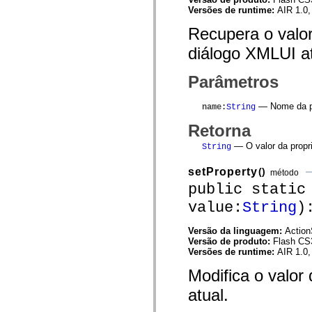
mx.controls
Versões de runtime:
AIR 1.0,
mx.controls.advancedDataGridClasses
mx.controls.dataGridClasses
Recupera o valor
mx.controls.listClasses
mx.controls.menuClasses
diálogo XMLUI at
mx.controls.olapDataGridClasses
mx.controls.scrollClasses
Parâmetros
mx.controls.sliderClasses
mx.controls.textClasses
mx.controls.treeClasses
— Nome da pr
name
:
String
mx.controls.videoClasses
mx.core
Retorna
mx.core.windowClasses
mx.effects
— O valor da propr
String
mx.effects.easing
mx.effects.effectClasses
setProperty
()
mx.events
método
mx.filters
public static
mx.flash
value:
String
)
mx.formatters
mx.geom
mx.graphics
Versão da linguagem:
Action
mx.graphics.codec
Versão de produto:
Flash CS
mx.graphics.shaderClasses
Versões de runtime:
AIR 1.0,
mx.logging
mx.logging.errors
Modifica o valor
mx.logging.targets
mx.managers
atual.
mx.modules
mx.netmon