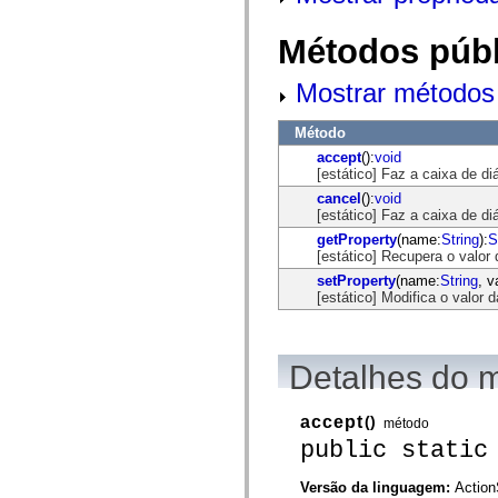
flash.net.dns
flash.net.drm
flash.notifications
Métodos públ
flash.permissions
flash.printing
Mostrar métodos 
flash.profiler
flash.sampler
flash.security
Método
flash.sensors
flash.system
accept
():
void
flash.text
[estático] Faz a caixa de d
flash.text.engine
cancel
():
void
flash.text.ime
[estático] Faz a caixa de d
flash.ui
flash.utils
getProperty
(name:
String
):
S
flash.xml
[estático] Recupera o valor
flashx.textLayout
setProperty
(name:
String
, v
flashx.textLayout.compose
[estático] Modifica o valor 
flashx.textLayout.container
flashx.textLayout.conversion
flashx.textLayout.edit
flashx.textLayout.elements
Detalhes do 
flashx.textLayout.events
flashx.textLayout.factory
flashx.textLayout.formats
accept
()
flashx.textLayout.operations
método
flashx.textLayout.utils
public static
flashx.undo
mx.accessibility
Versão da linguagem:
Action
mx.automation