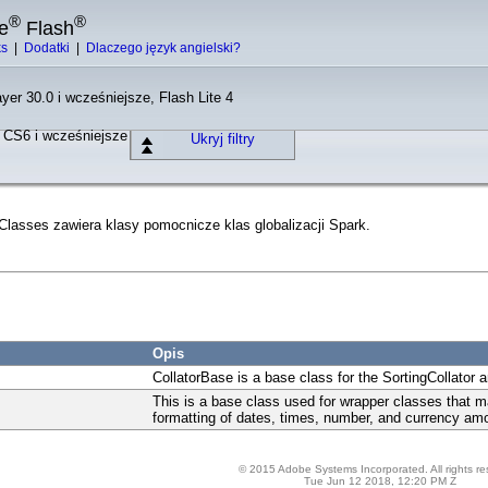
®
®
e
Flash
ks
|
Dodatki
|
Dlaczego język angielski?
yer 30.0 i wcześniejsze, Flash Lite 4
o CS6 i wcześniejsze
Ukryj filtry
tClasses zawiera klasy pomocnicze klas globalizacji Spark.
Opis
CollatorBase is a base class for the SortingCollator 
This is a base class used for wrapper classes that ma
formatting of dates, times, number, and currency am
© 2015 Adobe Systems Incorporated. All rights re
Tue Jun 12 2018, 12:20 PM Z