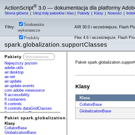
®
ActionScript
3.0 — dokumentacja dla platformy Adob
Strona główna
|
Ukryj listę pakietów i klas
|
Pakiety
|
Klasy
|
Nowości
|
Inde
Środowiska
Filtry:
AIR 30.0 i wcześniejsze, Flash Pla
wykonawcze
Flex 4.6 i wcześniejsze, Flash Pr
Produkty
spark.globalization.supportClasses
Pakiety
x
Pakiet spark.globalization.suppor
Najwyższy poziom
adobe.utils
air.desktop
air.net
air.update
air.update.events
Klasy
com.adobe.viewsource
fl.accessibility
Klasa
fl.containers
fl.controls
CollatorBase
fl.controls.dataGridClasses
GlobalizationBase
fl.controls.listClasses
fl.controls.progressBarClasses
Pakiet spark.globalization.supportClasses
fl.core
Klasy
fl.data
CollatorBase
fl.display
GlobalizationBase