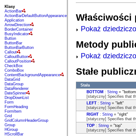
fl.events
fl.ik
Klasy
fl.lang
ActionBar
fl.livepreview
Właściwości 
ActionBarDefaultButtonAppearance
fl.managers
Application
fl.motion
ArrowDirection
Pokaż dziedziczo
fl.motion.easing
BorderContainer
fl.rsl
BusyIndicator
fl.text
Button
Metody publi
fl.transitions
ButtonBar
fl.transitions.easing
ButtonBarButton
fl.video
Callout
Pokaż dziedziczo
flash.accessibility
CalloutButton
flash.concurrent
CalloutPosition
flash.crypto
CheckBox
Stałe publicz
flash.data
ComboBox
flash.desktop
ContentBackgroundAppearance
flash.display
DataGrid
flash.display3D
DataGroup
Stała
flash.display3D.textures
DataRenderer
flash.errors
BOTTOM
:
String
= "bottom
DateSpinner
flash.events
[statyczny] Specifies that t
DropDownList
flash.external
Form
LEFT
:
String
= "left"
flash.filesystem
FormHeading
[statyczny] Specifies that th
flash.filters
FormItem
RIGHT
:
String
= "right"
flash.geom
Grid
[statyczny] Specifies that th
flash.globalization
GridColumnHeaderGroup
flash.html
Group
TOP
:
String
= "top"
flash.media
HGroup
[statyczny] Specifies that t
flash.net
HScrollBar