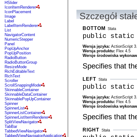
flash.net.dns
HSlider
flash.net.drm
IconItemRenderer
flash.notifications
IconPlacement
Szczegół stał
flash.permissions
Image
flash.printing
Label
flash.profiler
LabelItemRenderer
BOTTOM
flash.sampler
Stała
List
flash.security
public static
NavigatorContent
flash.sensors
NumericStepper
flash.system
Panel
Wersja języka:
ActionScript 3
flash.text
PopUpAnchor
Wersja produktu:
Flex 4.5
flash.text.engine
PopUpPosition
Wersje środowiska wykona
flash.text.ime
RadioButton
flash.ui
RadioButtonGroup
Specifies that th
flash.utils
ResizeMode
flash.xml
RichEditableText
flashx.textLayout
RichText
LEFT
flashx.textLayout.compose
Stała
Scroller
flashx.textLayout.container
public static
ScrollSnappingMode
flashx.textLayout.conversion
SkinnableContainer
flashx.textLayout.edit
SkinnableDataContainer
Wersja języka:
ActionScript 3
flashx.textLayout.elements
SkinnablePopUpContainer
Wersja produktu:
Flex 4.5
flashx.textLayout.events
Spinner
Wersje środowiska wykona
flashx.textLayout.factory
SpinnerList
flashx.textLayout.formats
SpinnerListContainer
Specifies that the
flashx.textLayout.operations
SpinnerListItemRenderer
flashx.textLayout.utils
SplitViewNavigator
flashx.undo
TabBar
RIGHT
mx.accessibility
Stała
TabbedViewNavigator
mx.automation
TabbedViewNavigatorApplication