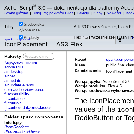
®
ActionScript
3.0 — dokumentacja dla platformy Adob
Strona główna
|
Ukryj listę pakietów i klas
|
Pakiety
|
Klasy
|
Nowości
|
Inde
Środowiska
Filtry:
AIR 30.0 i wcześniejsze, Flash Pla
wykonawcze
Flex 4.6 i wcześniejsze, Flash Pr
Produkty
U
spark.components
IconPlacement - AS3 Flex
Pakiety
x
Pakiet
spark.compone
Najwyższy poziom
Klasa
public final cl
adobe.utils
Dziedziczenie
IconPlacement
air.desktop
air.net
air.update
Wersja języka:
ActionScript 3.0
air.update.events
Wersja produktu:
Flex 4.5
com.adobe.viewsource
Wersje środowiska wykonawcz
fl.accessibility
fl.containers
The IconPlacement 
fl.controls
values of the
fl.controls.dataGridClasses
icon
fl.controls.listClasses
RadioButton or To
fl.controls.progressBarClasses
Pakiet spark.components
fl.core
Interfejsy
fl.data
IItemRenderer
fl.display
IItemRendererOwner