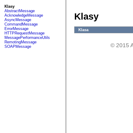
com.adobe.dct.component.datadictionary
com.adobe.dct.component.datadictionaryElement
Klasy
com.adobe.dct.component.dataElementsPanel
AbstractMessage
Klasy
com.adobe.dct.component.toolbars
AcknowledgeMessage
com.adobe.dct.event
AsyncMessage
com.adobe.dct.exp
CommandMessage
com.adobe.dct.model
ErrorMessage
Klasa
com.adobe.dct.service
HTTPRequestMessage
com.adobe.dct.service.provider
MessagePerformanceUtils
com.adobe.dct.transfer
RemotingMessage
© 2015 A
com.adobe.dct.util
SOAPMessage
com.adobe.dct.view
com.adobe.ep.taskmanagement.domain
com.adobe.ep.taskmanagement.event
com.adobe.ep.taskmanagement.filter
com.adobe.ep.taskmanagement.services
com.adobe.ep.taskmanagement.util
com.adobe.ep.ux.attachmentlist.component
com.adobe.ep.ux.attachmentlist.domain
com.adobe.ep.ux.attachmentlist.domain.events
com.adobe.ep.ux.attachmentlist.domain.renderers
com.adobe.ep.ux.attachmentlist.skin
com.adobe.ep.ux.attachmentlist.skin.renderers
com.adobe.ep.ux.content.event
com.adobe.ep.ux.content.factory
com.adobe.ep.ux.content.handlers
com.adobe.ep.ux.content.managers
com.adobe.ep.ux.content.model.asset
com.adobe.ep.ux.content.model.preview
com.adobe.ep.ux.content.model.relation