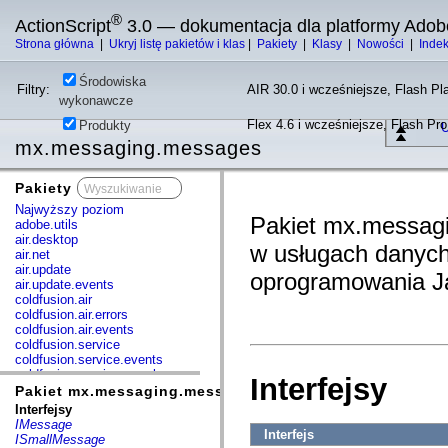
®
ActionScript
3.0 — dokumentacja dla platformy Adob
Strona główna
|
Ukryj listę pakietów i klas
|
Pakiety
|
Klasy
|
Nowości
|
Inde
Środowiska
Filtry:
AIR 30.0 i wcześniejsze, Flash Pla
wykonawcze
Flex 4.6 i wcześniejsze, Flash Pr
Produkty
U
mx.messaging.messages
Pakiety
x
Najwyższy poziom
Pakiet mx.messag
adobe.utils
air.desktop
w usługach danych 
air.net
air.update
oprogramowania J
air.update.events
coldfusion.air
coldfusion.air.errors
coldfusion.air.events
coldfusion.service
coldfusion.service.events
coldfusion.service.mxml
Interfejsy
com.adobe.acm.solutions.authoring.domain.extensions
Pakiet mx.messaging.messages
com.adobe.acm.solutions.ccr.domain.extensions
Interfejsy
com.adobe.consulting.pst.vo
IMessage
com.adobe.dct.component
Interfejs
ISmallMessage