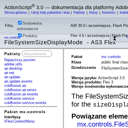
®
ActionScript
3.0 — dokumentacja dla platformy Adob
Strona główna
|
Ukryj listę pakietów i klas
|
Pakiety
|
Klasy
|
Nowości
|
Inde
Środowiska
Filtry:
AIR 30.0 i wcześniejsze, Flash Pla
wykonawcze
Flex 4.6 i wcześniejsze, Flash Pr
Produkty
U
mx.controls
FileSystemSizeDisplayMode - AS3 Flex
Pakiety
x
Pakiet
mx.controls
Najwyższy poziom
Klasa
public final cl
adobe.utils
Dziedziczenie
FileSystemSiz
air.desktop
air.net
air.update
Wersja języka:
ActionScript 3.0
air.update.events
Wersja produktu:
Flex 3
coldfusion.air
Wersje środowiska wykonawcz
coldfusion.air.errors
coldfusion.air.events
The FileSystemSiz
coldfusion.service
for the
coldfusion.service.events
sizeDispl
coldfusion.service.mxml
com.adobe.acm.solutions.authoring.domain.extensions
Pakiet mx.controls
Powiązane elemen
com.adobe.acm.solutions.ccr.domain.extensions
Interfejsy
com.adobe.consulting.pst.vo
IFlexContextMenu
mx.controls.Fil
com.adobe.dct.component