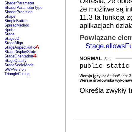
Określa, że obie
com.adobe.ep.ux.taskaction.domain.events
ShaderParameter
com.adobe.ep.ux.taskaction.skin
że możliwe są in
ShaderParameterType
com.adobe.ep.ux.taskdetails.component
ShaderPrecision
com.adobe.ep.ux.taskdetails.domain
11.3 ta funkcja 
Shape
com.adobe.ep.ux.taskdetails.skin
SimpleButton
aplikacjach dzia
com.adobe.ep.ux.tasklist.component
SpreadMethod
com.adobe.ep.ux.tasklist.domain
Sprite
com.adobe.ep.ux.tasklist.skin
Stage
Powiązane elem
com.adobe.ep.ux.webdocumentviewer.domain
Stage3D
com.adobe.exm.expression
StageAlign
Stage.allowsFu
com.adobe.exm.expression.error
StageAspectRatio
com.adobe.exm.expression.event
StageDisplayState
com.adobe.exm.expression.impl
StageOrientation
NORMAL
Stała
com.adobe.fiber.runtime.lib
StageQuality
com.adobe.fiber.services
public static
StageScaleMode
com.adobe.fiber.services.wrapper
SWFVersion
com.adobe.fiber.styles
TriangleCulling
Wersja języka:
ActionScript 3
com.adobe.fiber.util
Wersje środowiska wykona
com.adobe.fiber.valueobjects
com.adobe.gravity.binding
Określa zwykły 
com.adobe.gravity.context
com.adobe.gravity.flex.bundleloader
com.adobe.gravity.flex.progress
com.adobe.gravity.flex.serviceloader
com.adobe.gravity.framework
com.adobe.gravity.init
com.adobe.gravity.service.bundleloader
com.adobe.gravity.service.logging
com.adobe.gravity.service.manifest
com.adobe.gravity.service.progress