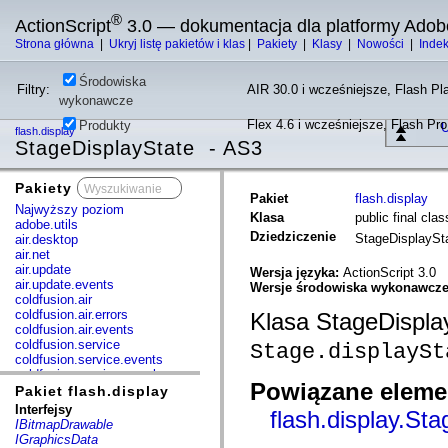
®
ActionScript
3.0 — dokumentacja dla platformy Adob
Strona główna
|
Ukryj listę pakietów i klas
|
Pakiety
|
Klasy
|
Nowości
|
Inde
Środowiska
Filtry:
AIR 30.0 i wcześniejsze, Flash Pla
wykonawcze
Flex 4.6 i wcześniejsze, Flash Pr
Produkty
U
flash.display
StageDisplayState - AS3
Pakiety
x
Pakiet
flash.display
Najwyższy poziom
Klasa
public final cla
adobe.utils
Dziedziczenie
StageDisplaySt
air.desktop
air.net
air.update
Wersja języka:
ActionScript 3.0
air.update.events
Wersje środowiska wykonawcz
coldfusion.air
coldfusion.air.errors
Klasa StageDisplay
coldfusion.air.events
coldfusion.service
Stage.displaySt
coldfusion.service.events
coldfusion.service.mxml
Powiązane elemen
com.adobe.acm.solutions.authoring.domain.extensions
Pakiet flash.display
com.adobe.acm.solutions.ccr.domain.extensions
Interfejsy
flash.display.Sta
com.adobe.consulting.pst.vo
IBitmapDrawable
com.adobe.dct.component
IGraphicsData