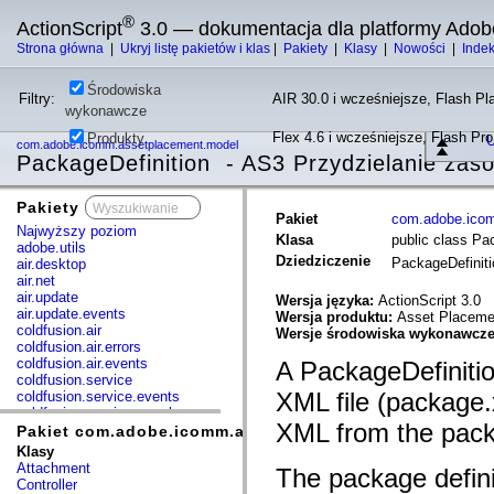
®
ActionScript
3.0 — dokumentacja dla platformy Adob
Strona główna
|
Ukryj listę pakietów i klas
|
Pakiety
|
Klasy
|
Nowości
|
Inde
Środowiska
Filtry:
AIR 30.0 i wcześniejsze, Flash Pla
wykonawcze
Flex 4.6 i wcześniejsze, Flash Pr
Produkty
U
com.adobe.icomm.assetplacement.model
PackageDefinition - AS3 Przydzielanie zas
Pakiety
x
Pakiet
com.adobe.ico
Najwyższy poziom
Klasa
public class Pa
adobe.utils
Dziedziczenie
PackageDefinit
air.desktop
air.net
air.update
Wersja języka:
ActionScript 3.0
air.update.events
Wersja produktu:
Asset Placemen
coldfusion.air
Wersje środowiska wykonawcz
coldfusion.air.errors
coldfusion.air.events
A PackageDefinitio
coldfusion.service
XML file (package.x
coldfusion.service.events
coldfusion.service.mxml
XML from the packag
com.adobe.acm.solutions.authoring.domain.extensions
Pakiet com.adobe.icomm.assetplacement.model
com.adobe.acm.solutions.ccr.domain.extensions
Klasy
com.adobe.consulting.pst.vo
Attachment
The package definit
com.adobe.dct.component
Controller