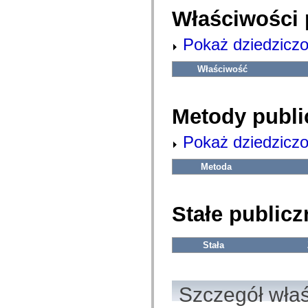
com.adobe.ep.ux.taskaction.domain.events
Właściwości 
com.adobe.ep.ux.taskaction.skin
com.adobe.ep.ux.taskdetails.component
com.adobe.ep.ux.taskdetails.domain
Pokaż dziedziczo
com.adobe.ep.ux.taskdetails.skin
com.adobe.ep.ux.tasklist.component
com.adobe.ep.ux.tasklist.domain
Właściwość
com.adobe.ep.ux.tasklist.skin
com.adobe.ep.ux.webdocumentviewer.domain
com.adobe.exm.expression
com.adobe.exm.expression.error
Metody publi
com.adobe.exm.expression.event
com.adobe.exm.expression.impl
Pokaż dziedziczo
com.adobe.fiber.runtime.lib
com.adobe.fiber.services
com.adobe.fiber.services.wrapper
Metoda
com.adobe.fiber.styles
com.adobe.fiber.util
com.adobe.fiber.valueobjects
com.adobe.gravity.binding
Stałe publicz
com.adobe.gravity.context
com.adobe.gravity.flex.bundleloader
com.adobe.gravity.flex.progress
com.adobe.gravity.flex.serviceloader
Stała
com.adobe.gravity.framework
com.adobe.gravity.init
com.adobe.gravity.service.bundleloader
com.adobe.gravity.service.logging
Szczegół wła
com.adobe.gravity.service.manifest
com.adobe.gravity.service.progress