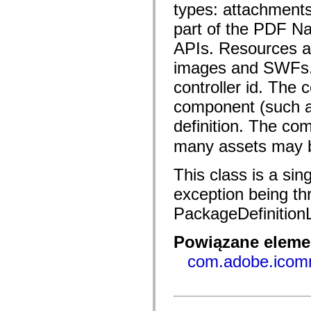
com.adobe.ep.ux.content.model.search
types: attachments
com.adobe.ep.ux.content.model.toolbar
com.adobe.ep.ux.content.search
part of the PDF N
com.adobe.ep.ux.content.services
com.adobe.ep.ux.content.services.load
APIs. Resources ar
com.adobe.ep.ux.content.services.permissions
images and SWFs. G
com.adobe.ep.ux.content.services.preview
com.adobe.ep.ux.content.services.providers
controller id. The 
com.adobe.ep.ux.content.services.query
com.adobe.ep.ux.content.services.relationships
component (such a
com.adobe.ep.ux.content.services.search.lccontent
com.adobe.ep.ux.content.services.version
definition. The co
com.adobe.ep.ux.content.view
com.adobe.ep.ux.content.view.components.activate
many assets may b
com.adobe.ep.ux.content.view.components.grid
com.adobe.ep.ux.content.view.components.grid.hover
com.adobe.ep.ux.content.view.components.grid.hover.component
This class is a sing
com.adobe.ep.ux.content.view.components.grid.renderers
com.adobe.ep.ux.content.view.components.relationships
exception being thr
com.adobe.ep.ux.content.view.components.review
PackageDefinition
com.adobe.ep.ux.content.view.components.search.renderers
com.adobe.ep.ux.content.view.components.searchpod
com.adobe.ep.ux.content.view.components.toolbar
Powiązane elemen
com.adobe.ep.ux.content.view.components.toolbar.controlRenderers
com.adobe.ep.ux.content.view.components.version
com.adobe.icomm
com.adobe.ep.ux.documentsubmit.component
com.adobe.ep.ux.documentsubmit.domain
com.adobe.ep.ux.documentsubmit.skin
com.adobe.ep.ux.taskaction.component
com.adobe.ep.ux.taskaction.domain