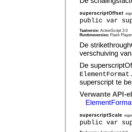
De schalingsfact
Lijst van vervangen elementen
Constanten voor toegankelijkheidsimplementatie
superscriptOffset
ActionScript-voorbeelden gebruiken
eig
Juridische kennisgeving
public var su
Taalversie:
ActionScript 3.0
Runtimeversies:
Flash Player
De strikethrough
verschuiving van
De superscriptOf
ElementFormat
superscript te be
Verwante API-e
ElementFormat
superscriptScale
eige
public var su