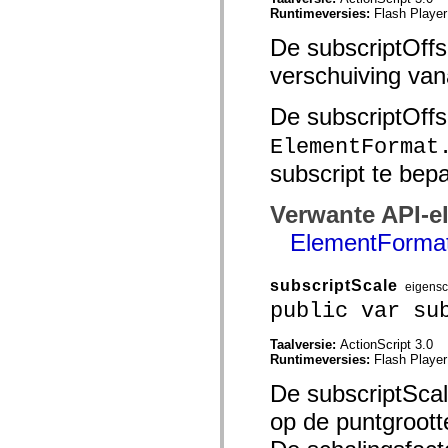
Runtimeversies:
Flash Player
spark.skins.mobile
spark.skins.mobile.supportClasses
De subscriptOffs
spark.skins.spark
spark.skins.spark.mediaClasses.fullScreen
verschuiving van
spark.skins.spark.mediaClasses.normal
spark.skins.spark.windowChrome
spark.skins.wireframe
De subscriptOffs
spark.skins.wireframe.mediaClasses
spark.skins.wireframe.mediaClasses.fullScreen
ElementFormat
spark.transitions
spark.utils
subscript te bepa
spark.validators
spark.validators.supportClasses
Verwante API-e
Taalelementen
Algemene constanten
ElementFormat
Algemene functies
Operatoren
Programmeerinstructies, gereserveerde woorden en compileraanwijzingen
subscriptScale
eigens
Speciale typen
public var su
Bijlagen
Nieuw
Compilerfouten
Taalversie:
ActionScript 3.0
Compilerwaarschuwingen
Runtimeversies:
Flash Player
Uitvoeringsfouten
De subscriptScal
Migreren naar ActionScript 3
Ondersteunde tekensets
op de puntgroott
Alleen MXML-labels
Elementen van bewegings-XML
Timed Text-tags