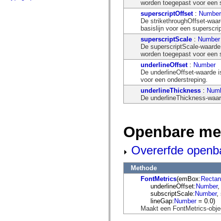
flash.net.dns
worden toegepast voor een s
flash.net.drm
superscriptOffset
:
Number
flash.notifications
De strikethroughOffset-waar
flash.permissions
basislijn voor een superscrip
flash.printing
flash.profiler
superscriptScale
:
Number
flash.sampler
De superscriptScale-waarde 
flash.security
worden toegepast voor een s
flash.sensors
underlineOffset
:
Number
flash.system
De underlineOffset-waarde i
flash.text
voor een onderstreping.
flash.text.engine
underlineThickness
:
Num
flash.text.ime
De underlineThickness-waard
flash.ui
flash.utils
flash.xml
flashx.textLayout
Openbare me
flashx.textLayout.compose
flashx.textLayout.container
flashx.textLayout.conversion
Overerfde openb
flashx.textLayout.edit
flashx.textLayout.elements
flashx.textLayout.events
Methode
flashx.textLayout.factory
FontMetrics
(emBox:
Rectan
flashx.textLayout.formats
underlineOffset:
Number
,
flashx.textLayout.operations
subscriptScale:
Number
,
flashx.textLayout.utils
lineGap:
Number
= 0.0)
flashx.undo
Maakt een FontMetrics-obje
mx.accessibility
mx.automation