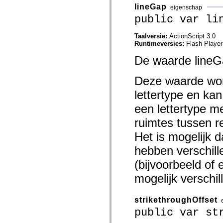
mx.controls
lineGap
eigenschap
mx.controls.advancedDataGridClasses
public var li
mx.controls.dataGridClasses
mx.controls.listClasses
mx.controls.menuClasses
Taalversie:
ActionScript 3.0
mx.controls.olapDataGridClasses
Runtimeversies:
Flash Player
mx.controls.scrollClasses
mx.controls.sliderClasses
De waarde lineGa
mx.controls.textClasses
mx.controls.treeClasses
Deze waarde word
mx.controls.videoClasses
mx.core
lettertype en kan 
mx.core.windowClasses
mx.effects
een lettertype m
mx.effects.easing
mx.effects.effectClasses
ruimtes tussen re
mx.events
mx.filters
Het is mogelijk 
mx.flash
mx.formatters
hebben verschill
mx.geom
mx.graphics
(bijvoorbeeld of 
mx.graphics.codec
mogelijk verschil
mx.graphics.shaderClasses
mx.logging
mx.logging.errors
mx.logging.targets
strikethroughOffset
mx.managers
public var st
mx.modules
mx.netmon