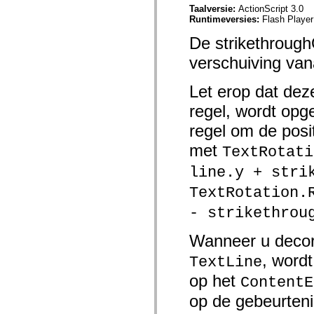
mx.olap
Taalversie:
ActionScript 3.0
mx.olap.aggregators
Runtimeversies:
Flash Player
mx.preloaders
mx.printing
De strikethrough
mx.resources
verschuiving van
mx.rpc
mx.rpc.events
mx.rpc.http
Let erop dat dez
mx.rpc.http.mxml
mx.rpc.mxml
regel, wordt opge
mx.rpc.remoting
mx.rpc.remoting.mxml
regel om de posit
mx.rpc.soap
mx.rpc.soap.mxml
met
TextRotati
mx.rpc.wsdl
mx.rpc.xml
line.y + stri
mx.skins
mx.skins.halo
TextRotation.
mx.skins.spark
mx.skins.wireframe
- strikethrou
mx.skins.wireframe.windowChrome
mx.states
Wanneer u decora
mx.styles
mx.utils
, word
TextLine
mx.validators
spark.accessibility
op het
ContentE
spark.automation.delegates
spark.automation.delegates.components
op de gebeurten
spark.automation.delegates.components.gridClasses
spark.automation.delegates.components.mediaClasses