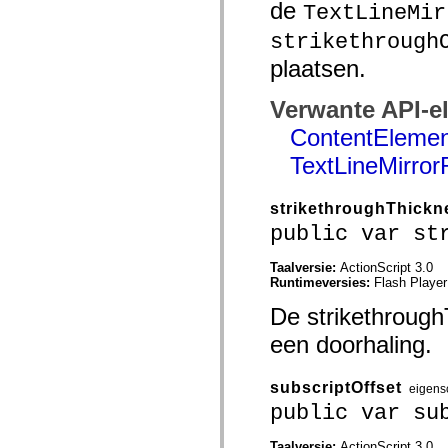
de
TextLineMir
spark.automation.delegates.components.supportClasses
spark.automation.delegates.skins.spark
strikethrough
spark.automation.events
spark.collections
plaatsen.
spark.components
spark.components.calendarClasses
spark.components.gridClasses
Verwante API-e
spark.components.mediaClasses
ContentElemen
spark.components.supportClasses
spark.components.windowClasses
TextLineMirror
spark.core
spark.effects
spark.effects.animation
spark.effects.easing
strikethroughThickn
spark.effects.interpolation
public var st
spark.effects.supportClasses
spark.events
spark.filters
Taalversie:
ActionScript 3.0
spark.formatters
Runtimeversies:
Flash Player
spark.formatters.supportClasses
De strikethrough
spark.globalization
spark.globalization.supportClasses
een doorhaling.
spark.layouts
spark.layouts.supportClasses
spark.managers
subscriptOffset
spark.modules
eigens
spark.preloaders
public var su
spark.primitives
spark.primitives.supportClasses
Taalversie:
ActionScript 3.0
spark.skins