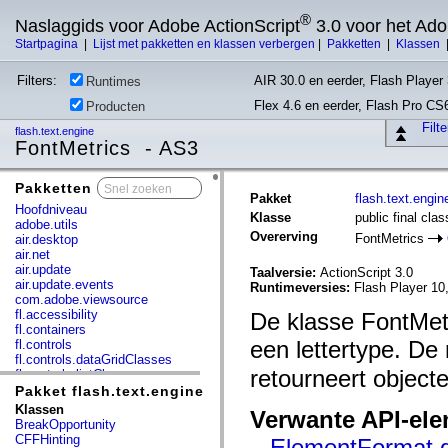
®
Naslaggids voor Adobe ActionScript
3.0 voor het Ad
Startpagina
|
Lijst met pakketten en klassen verbergen
|
Pakketten
|
Klassen
Filters:
AIR 30.0 en eerder, Flash Player 
Runtimes
Flex 4.6 en eerder, Flash Pro CS
Producten
Filt
flash.text.engine
FontMetrics - AS3
Pakketten
x
Pakket
flash.text.engin
Hoofdniveau
Klasse
public final cla
adobe.utils
Overerving
FontMetrics
air.desktop
air.net
air.update
Taalversie:
ActionScript 3.0
air.update.events
Runtimeversies:
Flash Player 10,
com.adobe.viewsource
fl.accessibility
De klasse FontMetr
fl.containers
een lettertype. D
fl.controls
fl.controls.dataGridClasses
retourneert object
fl.controls.listClasses
fl.controls.progressBarClasses
Pakket flash.text.engine
fl.core
Klassen
Verwante API-el
fl.data
BreakOpportunity
fl.display
CFFHinting
ElementFormat.g