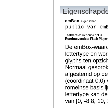
mx.automation.air
mx.automation.delegates
mx.automation.delegates.advancedDataGrid
Eigenschapde
mx.automation.delegates.charts
mx.automation.delegates.containers
mx.automation.delegates.controls
emBox
eigenschap
mx.automation.delegates.controls.dataGridClasses
public var em
mx.automation.delegates.controls.fileSystemClasses
mx.automation.delegates.core
mx.automation.delegates.flashflexkit
Taalversie:
ActionScript 3.0
mx.automation.events
Runtimeversies:
Flash Player
mx.binding
mx.binding.utils
De emBox-waarde
mx.charts
mx.charts.chartClasses
lettertype en wo
mx.charts.effects
glyphs ten opzich
mx.charts.effects.effectClasses
mx.charts.events
Normaal gesproke
mx.charts.renderers
mx.charts.series
afgestemd op de 
mx.charts.series.items
mx.charts.series.renderData
(coördinaat 0,0)
mx.charts.styles
mx.collections
romeinse basisli
mx.collections.errors
mx.containers
lettertype kan d
mx.containers.accordionClasses
mx.containers.dividedBoxClasses
van [0, -8.8, 10, 
mx.containers.errors
mx.containers.utilityClasses