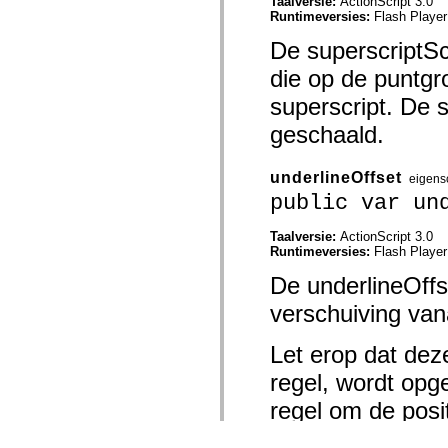
Taalversie:
ActionScript 3.0
Runtimeversies:
Flash Player
De superscriptSc
die op de puntgr
superscript. De s
geschaald.
underlineOffset
eigens
public var un
Taalversie:
ActionScript 3.0
Runtimeversies:
Flash Player
De underlineOffs
verschuiving van
Let erop dat dez
regel, wordt opge
regel om de posi
regel met
TextR