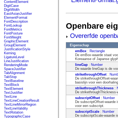
fl.events
ContentElement
fl.ik
DigitCase
fl.lang
DigitWidth
fl.livepreview
EastAsianJustifier
fl.managers
ElementFormat
fl.motion
FontDescription
Openbare ei
fl.motion.easing
FontLookup
fl.rsl
FontMetrics
fl.text
FontPosture
Overerfde openb
fl.transitions
FontWeight
fl.transitions.easing
GraphicElement
fl.video
Eigenschap
GroupElement
flash.accessibility
JustificationStyle
emBox
:
Rectangle
flash.concurrent
Kerning
De emBox-waarde staat voor
flash.crypto
LigatureLevel
Koreaanse of Japanse glyphs
flash.data
LineJustification
flash.desktop
lineGap
:
Number
RenderingMode
flash.display
De waarde lineGap is de voo
SpaceJustifier
flash.display3D
TabAlignment
strikethroughOffset
:
Numb
flash.display3D.textures
TabStop
De strikethroughOffset-waar
flash.errors
TextBaseline
basislijn voor een doorhaling
flash.events
TextBlock
flash.external
strikethroughThickness
:
TextElement
flash.filesystem
De strikethroughThickness-w
TextJustifier
flash.filters
TextLine
subscriptOffset
:
Number
flash.geom
TextLineCreationResult
De subscriptOffset-waarde i
flash.globalization
TextLineMirrorRegion
voor een subscript.
flash.html
TextLineValidity
flash.media
subscriptScale
:
Number
TextRotation
flash.net
De subscriptScale-waarde is
TypographicCase