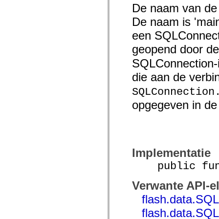
mx.automation.air
De naam van de 
mx.automation.delegates
mx.automation.delegates.advancedDataGrid
De naam is 'main
mx.automation.delegates.charts
mx.automation.delegates.containers
een SQLConnecti
mx.automation.delegates.controls
geopend door d
mx.automation.delegates.controls.dataGridClasses
mx.automation.delegates.controls.fileSystemClasses
SQLConnection-i
mx.automation.delegates.core
mx.automation.delegates.flashflexkit
die aan de verbi
mx.automation.events
mx.binding
SQLConnection
mx.binding.utils
mx.charts
opgegeven in d
mx.charts.chartClasses
mx.charts.effects
mx.charts.effects.effectClasses
mx.charts.events
mx.charts.renderers
mx.charts.series
mx.charts.series.items
Implementatie
mx.charts.series.renderData
public funct
mx.charts.styles
mx.collections
mx.collections.errors
Verwante API-e
mx.containers
mx.containers.accordionClasses
flash.data.SQ
mx.containers.dividedBoxClasses
mx.containers.errors
flash.data.SQ
mx.containers.utilityClasses