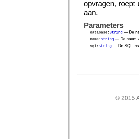
opvragen, roept
spark.skins.mobile
spark.skins.mobile.supportClasses
aan.
spark.skins.spark
spark.skins.spark.mediaClasses.fullScreen
spark.skins.spark.mediaClasses.normal
Parameters
spark.skins.spark.windowChrome
— De naa
spark.skins.wireframe
database
:
String
spark.skins.wireframe.mediaClasses
— De naam va
name
:
String
spark.skins.wireframe.mediaClasses.fullScreen
— De SQL-instr
spark.transitions
sql
:
String
spark.utils
spark.validators
spark.validators.supportClasses
Taalelementen
Algemene constanten
Algemene functies
Operatoren
Programmeerinstructies, gereserveerde woorden en compileraanwijzingen
Speciale typen
Bijlagen
© 2015 A
Nieuw
Compilerfouten
Compilerwaarschuwingen
Uitvoeringsfouten
Migreren naar ActionScript 3
Ondersteunde tekensets
Alleen MXML-labels
Elementen van bewegings-XML
Timed Text-tags