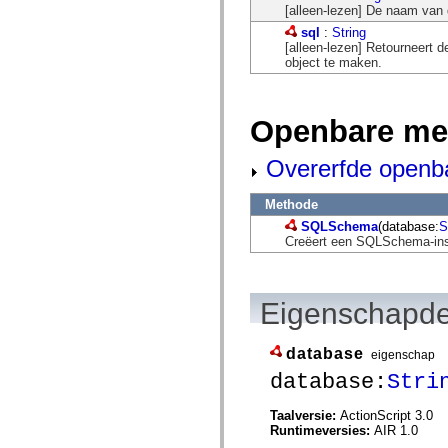
flash.net.dns
[alleen-lezen] De naam van 
flash.net.drm
sql
:
String
flash.notifications
[alleen-lezen] Retourneert d
flash.permissions
object te maken.
flash.printing
flash.profiler
flash.sampler
flash.security
Openbare me
flash.sensors
flash.system
flash.text
Overerfde openb
flash.text.engine
flash.text.ime
flash.ui
Methode
flash.utils
SQLSchema
(database:
S
flash.xml
Creëert een SQLSchema-ins
flashx.textLayout
flashx.textLayout.compose
flashx.textLayout.container
flashx.textLayout.conversion
flashx.textLayout.edit
Eigenschapde
flashx.textLayout.elements
flashx.textLayout.events
flashx.textLayout.factory
database
eigenschap
flashx.textLayout.formats
database:
Stri
flashx.textLayout.operations
flashx.textLayout.utils
flashx.undo
Taalversie:
ActionScript 3.0
mx.accessibility
Runtimeversies:
AIR 1.0
mx.automation