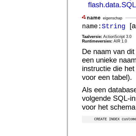
mx.controls
flash.data.SQL
mx.controls.advancedDataGridClasses
mx.controls.dataGridClasses
mx.controls.listClasses
name
eigenschap
mx.controls.menuClasses
[al
name:
String
mx.controls.olapDataGridClasses
mx.controls.scrollClasses
mx.controls.sliderClasses
Taalversie:
ActionScript 3.0
mx.controls.textClasses
Runtimeversies:
AIR 1.0
mx.controls.treeClasses
mx.controls.videoClasses
De naam van dit 
mx.core
mx.core.windowClasses
een unieke naam
mx.effects
mx.effects.easing
instructie die he
mx.effects.effectClasses
mx.events
voor een tabel).
mx.filters
mx.flash
Als een database
mx.formatters
mx.geom
volgende SQL-in
mx.graphics
mx.graphics.codec
voor het schema
mx.graphics.shaderClasses
mx.logging
mx.logging.errors
CREATE INDEX custom
mx.logging.targets
mx.managers
mx.modules
mx.netmon