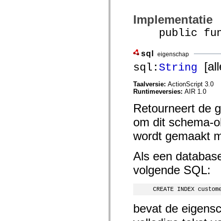
mx.olap
mx.olap.aggregators
Implementatie
mx.preloaders
mx.printing
public func
mx.resources
mx.rpc
mx.rpc.events
sql
eigenschap
mx.rpc.http
[all
mx.rpc.http.mxml
sql:
String
mx.rpc.mxml
mx.rpc.remoting
Taalversie:
ActionScript 3.0
mx.rpc.remoting.mxml
Runtimeversies:
AIR 1.0
mx.rpc.soap
mx.rpc.soap.mxml
Retourneert de g
mx.rpc.wsdl
mx.rpc.xml
om dit schema-ob
mx.skins
mx.skins.halo
wordt gemaakt m
mx.skins.spark
mx.skins.wireframe
mx.skins.wireframe.windowChrome
Als een database
mx.states
volgende SQL:
mx.styles
mx.utils
mx.validators
CREATE INDEX custom
spark.accessibility
spark.automation.delegates
spark.automation.delegates.components
bevat de eigens
spark.automation.delegates.components.gridClasses
spark.automation.delegates.components.mediaClasses