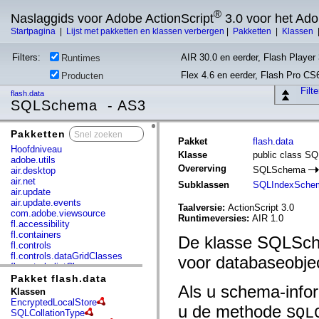
®
Naslaggids voor Adobe ActionScript
3.0 voor het Ad
Startpagina
|
Lijst met pakketten en klassen verbergen
|
Pakketten
|
Klassen
Filters:
AIR 30.0 en eerder, Flash Player 
Runtimes
Flex 4.6 en eerder, Flash Pro CS
Producten
Filt
flash.data
SQLSchema - AS3
Pakketten
x
Pakket
flash.data
Hoofdniveau
Klasse
public class 
adobe.utils
Overerving
SQLSchema
air.desktop
air.net
Subklassen
SQLIndexSche
air.update
air.update.events
Taalversie:
ActionScript 3.0
com.adobe.viewsource
Runtimeversies:
AIR 1.0
fl.accessibility
fl.containers
De klasse SQLSche
fl.controls
fl.controls.dataGridClasses
voor databaseobjec
fl.controls.listClasses
fl.controls.progressBarClasses
Pakket flash.data
Als u schema-infor
fl.core
Klassen
fl.data
EncryptedLocalStore
u de methode
fl.display
SQL
SQLCollationType