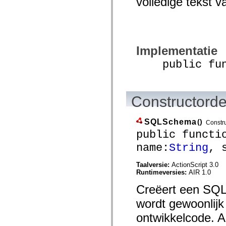
volledige tekst v
spark.automation.delegates.components.supportClasses
spark.automation.delegates.skins.spark
spark.automation.events
spark.collections
spark.components
spark.components.calendarClasses
Implementatie
spark.components.gridClasses
spark.components.mediaClasses
public func
spark.components.supportClasses
spark.components.windowClasses
spark.core
spark.effects
spark.effects.animation
Constructorde
spark.effects.easing
spark.effects.interpolation
spark.effects.supportClasses
SQLSchema
()
Constr
spark.events
public functi
spark.filters
spark.formatters
name:
String
, 
spark.formatters.supportClasses
spark.globalization
Taalversie:
ActionScript 3.0
spark.globalization.supportClasses
Runtimeversies:
AIR 1.0
spark.layouts
spark.layouts.supportClasses
Creëert een SQL
spark.managers
spark.modules
wordt gewoonlijk
spark.preloaders
spark.primitives
ontwikkelcode. A
spark.primitives.supportClasses
spark.skins