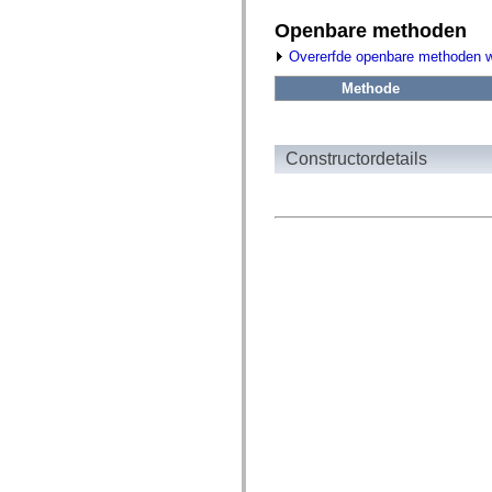
fl.events
fl.ik
Openbare methoden
fl.lang
fl.livepreview
Overerfde openbare methoden 
fl.managers
fl.motion
Methode
fl.motion.easing
fl.rsl
fl.text
fl.transitions
Constructordetails
fl.transitions.easing
fl.video
flash.accessibility
flash.concurrent
flash.crypto
flash.data
flash.desktop
flash.display
flash.display3D
flash.display3D.textures
flash.errors
flash.events
flash.external
flash.filesystem
flash.filters
flash.geom
flash.globalization
flash.html
flash.media
flash.net