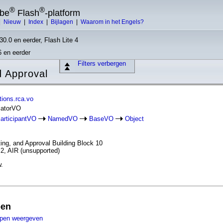
®
®
obe
Flash
-platform
|
Nieuw
|
Index
|
Bijlagen
|
Waarom in het Engels?
30.0 en eerder, Flash Lite 4
6 en eerder
Filters verbergen
d Approval
ions.rca.vo
tiatorVO
articipantVO
NamedVO
BaseVO
Object
ng, and Approval Building Block 10
.2, AIR (unsupported)
w.
pen
ppen weergeven