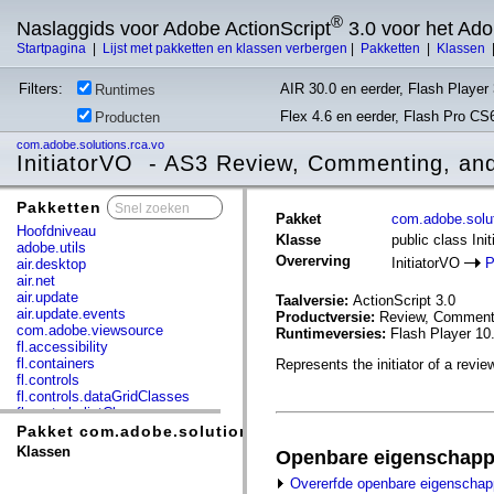
®
Naslaggids voor Adobe ActionScript
3.0 voor het Ad
Startpagina
|
Lijst met pakketten en klassen verbergen
|
Pakketten
|
Klassen
Filters:
AIR 30.0 en eerder, Flash Player 
Runtimes
Flex 4.6 en eerder, Flash Pro CS
Producten
com.adobe.solutions.rca.vo
InitiatorVO - AS3 Review, Commenting, an
Pakketten
x
Pakket
com.adobe.solut
Hoofdniveau
Klasse
public class Ini
adobe.utils
Overerving
InitiatorVO
P
air.desktop
air.net
air.update
Taalversie:
ActionScript 3.0
air.update.events
Productversie:
Review, Commenti
com.adobe.viewsource
Runtimeversies:
Flash Player 10
fl.accessibility
fl.containers
Represents the initiator of a revie
fl.controls
fl.controls.dataGridClasses
fl.controls.listClasses
fl.controls.progressBarClasses
Pakket com.adobe.solutions.rca.vo
fl.core
Klassen
Openbare eigenschap
fl.data
fl.display
Overerfde openbare eigenscha