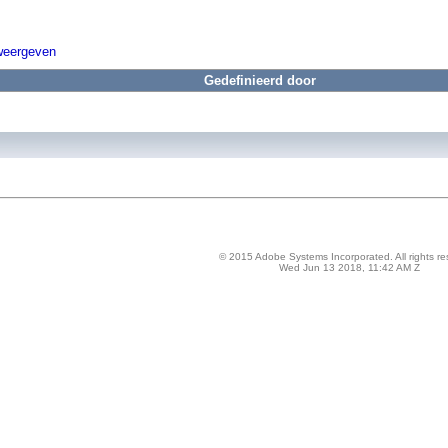
weergeven
Gedefinieerd door
© 2015 Adobe Systems Incorporated. All rights re
Wed Jun 13 2018, 11:42 AM Z