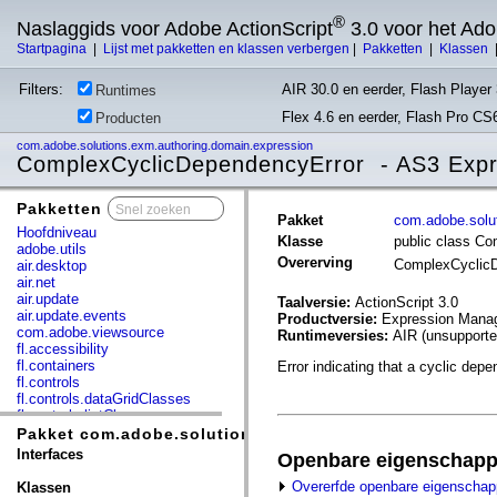
®
Naslaggids voor Adobe ActionScript
3.0 voor het Ad
Startpagina
|
Lijst met pakketten en klassen verbergen
|
Pakketten
|
Klassen
Filters:
AIR 30.0 en eerder, Flash Player 
Runtimes
Flex 4.6 en eerder, Flash Pro CS
Producten
com.adobe.solutions.exm.authoring.domain.expression
ComplexCyclicDependencyError - AS3 Exp
Pakketten
x
Pakket
com.adobe.solu
Hoofdniveau
Klasse
public class C
adobe.utils
Overerving
ComplexCyclic
air.desktop
air.net
air.update
Taalversie:
ActionScript 3.0
air.update.events
Productversie:
Expression Manag
com.adobe.viewsource
Runtimeversies:
AIR (unsupporte
fl.accessibility
fl.containers
Error indicating that a cyclic de
fl.controls
fl.controls.dataGridClasses
fl.controls.listClasses
fl.controls.progressBarClasses
Pakket com.adobe.solutions.exm.authoring.domain.exp
fl.core
Interfaces
Openbare eigenschap
fl.data
fl.display
Overerfde openbare eigenscha
Klassen