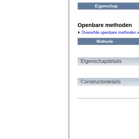
fl.events
fl.ik
Eigenschap
fl.lang
fl.livepreview
fl.managers
fl.motion
Openbare methoden
fl.motion.easing
Overerfde openbare methoden 
fl.rsl
fl.text
Methode
fl.transitions
fl.transitions.easing
fl.video
flash.accessibility
Eigenschapdetails
flash.concurrent
flash.crypto
flash.data
flash.desktop
flash.display
Constructordetails
flash.display3D
flash.display3D.textures
flash.errors
flash.events
flash.external
flash.filesystem
flash.filters
flash.geom
flash.globalization
flash.html
flash.media
flash.net