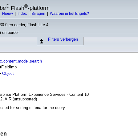
®
®
obe
Flash
-platform
|
Nieuw
|
Index
|
Bijlagen
|
Waarom in het Engels?
30.0 en eerder, Flash Lite 4
6 en eerder
Filters verbergen
x.content.model.search
tFieldImpl
Object
erprise Platform Experience Services - Content 10
.2, AIR (unsupported)
used for sorting criteria for the query.
pen