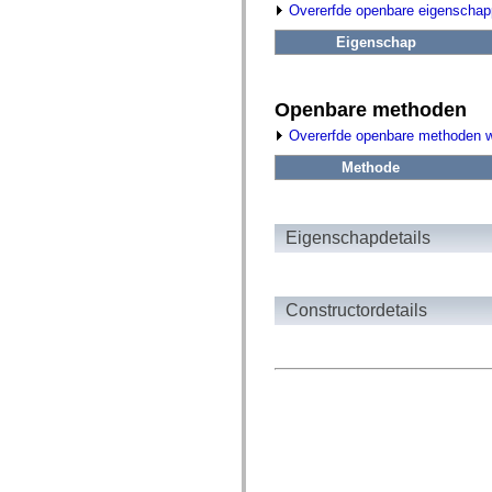
fl.events
Overerfde openbare eigenscha
fl.ik
fl.lang
Eigenschap
fl.livepreview
fl.managers
fl.motion
fl.motion.easing
Openbare methoden
fl.rsl
fl.text
Overerfde openbare methoden 
fl.transitions
fl.transitions.easing
Methode
fl.video
flash.accessibility
flash.concurrent
flash.crypto
Eigenschapdetails
flash.data
flash.desktop
flash.display
flash.display3D
Constructordetails
flash.display3D.textures
flash.errors
flash.events
flash.external
flash.filesystem
flash.filters
flash.geom
flash.globalization
flash.html
flash.media
flash.net