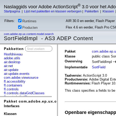
®
Naslaggids voor Adobe ActionScript
3.0 voor het Ad
Startpagina
|
Lijst met pakketten en klassen verbergen
|
Pakketten
|
Klassen
Filters:
AIR 30.0 en eerder, Flash Player 
Runtimes
Flex 4.6 en eerder, Flash Pro CS
Producten
com.adobe.ep.ux.content.model.search
SortFieldImpl - AS3 ADEP Content
Pakketten
x
Pakket
com.adobe.ep.u
Hoofdniveau
Klasse
public class Sor
adobe.utils
Overerving
SortFieldImpl
air.desktop
air.net
Implementatie
SortField
air.update
air.update.events
Taalversie:
ActionScript 3.0
com.adobe.viewsource
Productversie:
Adobe Digital Ent
fl.accessibility
Runtimeversies:
Flash Player 10
fl.containers
fl.controls
This class specifies a fields to be 
fl.controls.dataGridClasses
fl.controls.listClasses
fl.controls.progressBarClasses
Pakket com.adobe.ep.ux.content.model.search
fl.core
Interfaces
fl.data
Openbare eigenschap
fl.display
Klassen