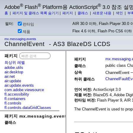
®
®
®
Adobe
Flash
Platform용 ActionScript
3.0 참조 설
홈
|
패키지 및 클래스 목록 숨기기
|
패키지
|
클래스
|
새로운 내용
|
색인
|
부
필터:
AIR 30.0 이하, Flash Player 30.0 이
런타임
Flex 4.6 이하, Flash Pro CS6 이하
제품
mx.messaging.events
ChannelEvent - AS3 BlazeDS LCDS
패키지
x
mx.messaging.
패키지
최상위 레벨
public class Ch
클래스
adobe.utils
air.desktop
상속
ChannelEvent
air.net
ChannelFaultEv
하위 클래스
air.update
air.update.events
언어 버전:
ActionScript 3.0
com.adobe.viewsource
fl.accessibility
제품 버전:
BlazeDS 4, Adobe Digit
fl.containers
런타임 버전:
Flash Player 9, AIR 
fl.controls
fl.controls.dataGridClasses
The ChannelEvent is used to prop
fl.controls.listClasses
패키지 mx.messaging.events
fl.controls.progressBarClasses
fl.core
클래스
fl.data
fl.display