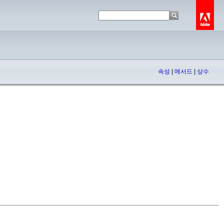
속성
|
메서드
|
상수