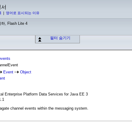
명서
록
|
영어로 표시되는 이유
하, Flash Lite 4
필터 숨기기
events
annelEvent
Event
Object
ent
al Enterprise Platform Data Services for Java EE 3
1.1
agate channel events within the messaging system.