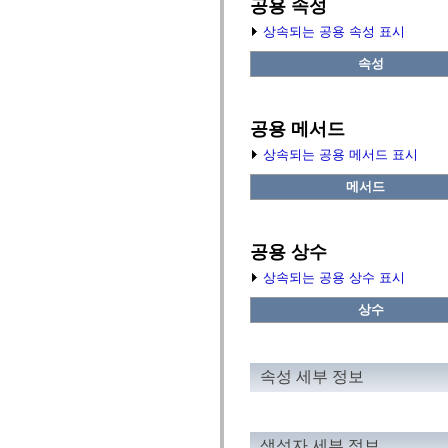
공용 속성
fl.events
fl.ik
상속되는 공용 속성 표시
fl.lang
fl.livepreview
속성
fl.managers
fl.motion
fl.motion.easing
fl.rsl
fl.text
공용 메서드
fl.transitions
상속되는 공용 메서드 표시
fl.transitions.easing
fl.video
flash.accessibility
메서드
flash.concurrent
flash.crypto
flash.data
flash.desktop
공용 상수
flash.display
flash.display3D
상속되는 공용 상수 표시
flash.display3D.textures
flash.errors
상수
flash.events
flash.external
flash.filesystem
flash.filters
속성 세부 정보
flash.geom
flash.globalization
flash.html
flash.media
flash.net
생성자 세부 정보