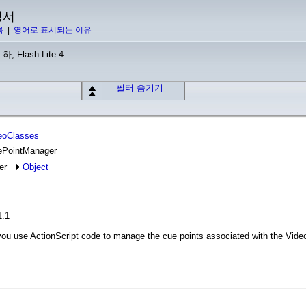
명서
록
|
영어로 표시되는 이유
하, Flash Lite 4
필터 숨기기
deoClasses
uePointManager
er
Object
1.1
ou use ActionScript code to manage the cue points associated with the Video