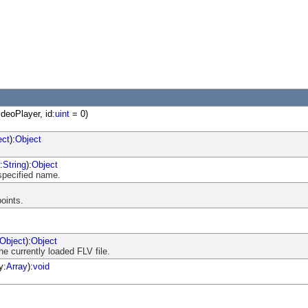
deoPlayer, id:
uint
= 0)
ect
):
Object
:
String
):
Object
 specified name.
points.
Object
):
Object
e currently loaded FLV file.
y:
Array
):
void