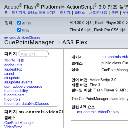
®
®
®
Adobe
Flash
Platform용 ActionScript
3.0 참조 설
홈
|
패키지 및 클래스 목록 숨기기
|
패키지
|
클래스
|
새로운 내용
|
색인
|
부
필터:
AIR 30.0 이하, Flash Player 30.0 이
런타임
Flex 4.6 이하, Flash Pro CS6 이하
제품
mx.controls.videoClasses
CuePointManager - AS3 Flex
패키지
x
mx.controls.vi
패키지
최상위 레벨
public class C
클래스
adobe.utils
air.desktop
상속
CuePointManag
air.net
air.update
언어 버전:
ActionScript 3.0
air.update.events
제품 버전:
Flex 3
com.adobe.viewsource
런타임 버전:
Flash Player 9, AIR 
fl.accessibility
fl.containers
The CuePointManager class lets y
fl.controls
fl.controls.dataGridClasses
관련 API 요소
fl.controls.listClasses
패키지 mx.controls.videoClasses
mx.controls.VideoDisplay
fl.controls.progressBarClasses
fl.core
클래스
fl.data
CuePointManager
fl.display
VideoError