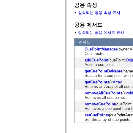
fl.events
공용 속성
fl.ik
fl.lang
상속되는 공용 속성 표시
fl.livepreview
fl.managers
fl.motion
공용 메서드
fl.motion.easing
상속되는 공용 메서드 표시
fl.rsl
fl.text
fl.transitions
메서드
fl.transitions.easing
CuePointManager
(owner:Vi
fl.video
Constructor.
flash.accessibility
flash.concurrent
addCuePoint
(cuePoint:
Obj
flash.crypto
Adds a cue point.
flash.data
getCuePointByName
(name
flash.desktop
Search for a cue point with
flash.display
flash.display3D
getCuePoints
():
Array
flash.display3D.textures
Returns an Array of all cue 
flash.errors
removeAllCuePoints
():
void
flash.events
Removes all cue points.
flash.external
flash.filesystem
removeCuePoint
(cuePoint:
flash.filters
Removes a cue point from th
flash.geom
setCuePoints
(cuePointArra
flash.globalization
Set the array of cue points.
flash.html
flash.media
flash.net