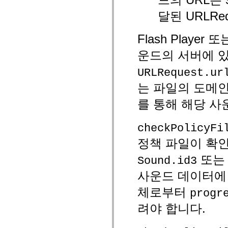
spark.skins
spark.skins.mobile
달된 URLRe
spark.skins.mobile.supportClasses
spark.skins.spark
spark.skins.spark.mediaClasses.fullScreen
Flash Play
spark.skins.spark.mediaClasses.normal
spark.skins.spark.windowChrome
운드의 서버에 있
spark.skins.wireframe
spark.skins.wireframe.mediaClasses
spark.skins.wireframe.mediaClasses.fullScreen
URLRequest.ur
spark.transitions
는 파일의 도메
spark.utils
spark.validators
spark.validators.supportClasses
를 통해 해당 사
언어 요소
전역 상수
checkPolicyFi
전역 함수
연산자
정책 파일이 확
명령문, 키워드 및 지시문
또
특수 유형 연산자
Sound.id3
부록
사운드 데이터에 
새로운 내용
컴파일러 오류
체로부터
progr
컴파일러 경고
려야 합니다.
런타임 오류
ActionScript 3으로 마이그레이션
지원되는 문자 세트