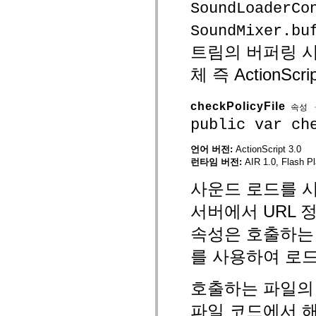
SoundLoaderCo
mx.controls
mx.controls.advancedDataGridClasses
SoundMixer.bu
mx.controls.dataGridClasses
mx.controls.listClasses
트림의 버퍼링 시
mx.controls.menuClasses
mx.controls.olapDataGridClasses
체 즉 ActionS
mx.controls.scrollClasses
mx.controls.sliderClasses
mx.controls.textClasses
mx.controls.treeClasses
checkPolicyFile
속성
mx.controls.videoClasses
public var ch
mx.core
mx.core.windowClasses
mx.effects
언어 버전:
ActionScript 3.0
mx.effects.easing
런타임 버전:
AIR 1.0, Flash Pl
mx.effects.effectClasses
mx.events
사운드 로드를 
mx.filters
mx.flash
서버에서 URL 
mx.formatters
mx.geom
속성은 호출하는
mx.graphics
mx.graphics.codec
mx.graphics.shaderClasses
를 사용하여 로
mx.logging
mx.logging.errors
mx.logging.targets
호출하는 파일의
mx.managers
mx.modules
파일 코드에서 
mx.netmon