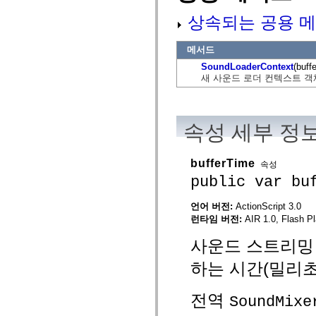
mx.automation.air
mx.automation.delegates
상속되는 공용 메
mx.automation.delegates.advancedDataGrid
mx.automation.delegates.charts
mx.automation.delegates.containers
메서드
mx.automation.delegates.controls
SoundLoaderContext
(buff
mx.automation.delegates.controls.dataGridClasses
새 사운드 로더 컨텍스트 객
mx.automation.delegates.controls.fileSystemClasses
mx.automation.delegates.core
mx.automation.delegates.flashflexkit
mx.automation.events
mx.binding
속성 세부 정
mx.binding.utils
mx.charts
mx.charts.chartClasses
bufferTime
속성
mx.charts.effects
mx.charts.effects.effectClasses
public var bu
mx.charts.events
mx.charts.renderers
언어 버전:
ActionScript 3.0
mx.charts.series
mx.charts.series.items
런타임 버전:
AIR 1.0, Flash Pl
mx.charts.series.renderData
mx.charts.styles
사운드 스트리밍
mx.collections
mx.collections.errors
하는 시간(밀리초
mx.containers
mx.containers.accordionClasses
mx.containers.dividedBoxClasses
전역
SoundMixe
mx.containers.errors
mx.containers.utilityClasses