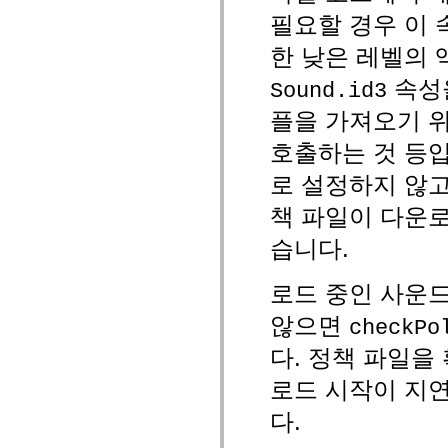
mx.olap
필요할 경우 이
mx.olap.aggregators
mx.preloaders
한 낮은 레벨의 액
mx.printing
mx.resources
속성
Sound.id3
mx.rpc
mx.rpc.events
플을 가져오기 
mx.rpc.http
mx.rpc.http.mxml
호출하는 것 등입
mx.rpc.mxml
mx.rpc.remoting
mx.rpc.remoting.mxml
로 설정하지 않
mx.rpc.soap
mx.rpc.soap.mxml
책 파일이 다운로드
mx.rpc.wsdl
mx.rpc.xml
습니다.
mx.skins
mx.skins.halo
mx.skins.spark
로드 중인 사운
mx.skins.wireframe
mx.skins.wireframe.windowChrome
않으면
checkPo
mx.states
mx.styles
다. 정책 파일을
mx.utils
mx.validators
로드 시작이 지
spark.accessibility
spark.automation.delegates
다.
spark.automation.delegates.components
spark.automation.delegates.components.gridClasses
spark.automation.delegates.components.mediaClasses