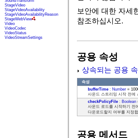
SoundTransform
flash.net.dns
StageVideo
flash.net.drm
보안에 대한 자세한 내
StageVideoAvailability
flash.notifications
StageVideoAvailabilityReason
flash.permissions
StageWebView
참조하십시오.
flash.printing
Video
flash.profiler
VideoCodec
flash.sampler
VideoStatus
flash.security
VideoStreamSettings
flash.sensors
flash.system
flash.text
flash.text.engine
공용 속성
flash.text.ime
flash.ui
flash.utils
상속되는 공용 속
flash.xml
flashx.textLayout
flashx.textLayout.compose
속성
flashx.textLayout.container
bufferTime
:
Number
= 100
flashx.textLayout.conversion
사운드 스트리밍 시작 전에 
flashx.textLayout.edit
flashx.textLayout.elements
checkPolicyFile
:
Boolean
flashx.textLayout.events
사운드 로드를 시작하기 전에
flashx.textLayout.factory
다운로드할지 여부를 지정합
flashx.textLayout.formats
flashx.textLayout.operations
flashx.textLayout.utils
flashx.undo
mx.accessibility
공용 메서드
mx.automation