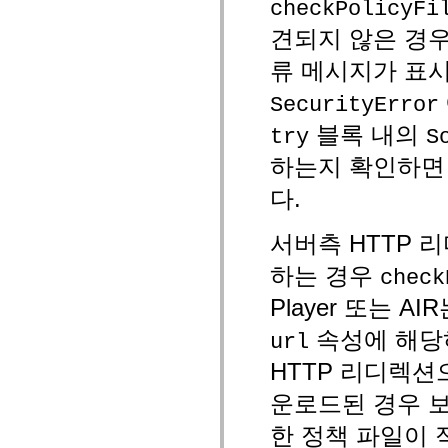
checkPolicyFi
MXML 전용 태그
모션 XML 요소
견되지 않은 경우
Timed Text 태그
류 메시지가 표시되지
사용되지 않는 요소의 목록
액세스 가능성 구현 상수
SecurityError
ActionScript 예제 사용 방법
법적 고지 사항
블록 내의
try
S
하는지 확인하면
다.
서버측 HTTP 
하는 경우
check
Player 또는 AI
속성에 해당
url
HTTP 리디렉션
운로드된 경우 보
한 정책 파일이 