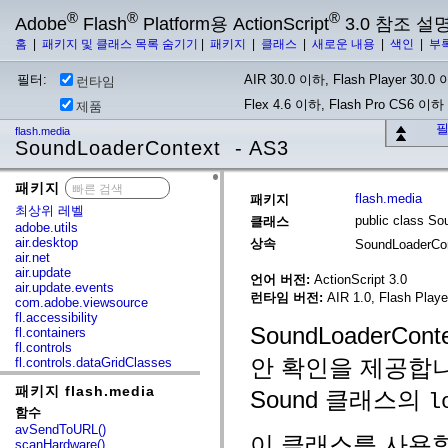
®
®
®
Adobe
Flash
Platform용 ActionScript
3.0 참조 설
홈
|
패키지 및 클래스 목록 숨기기
|
패키지
|
클래스
|
새로운 내용
|
색인
|
부
필터:
AIR 30.0 이하, Flash Player 30.0 이
런타임
Flex 4.6 이하, Flash Pro CS6 이하
제품
필
flash.media
SoundLoaderContext - AS3
패키지
x
flash.media
패키지
최상위 레벨
public class S
클래스
adobe.utils
air.desktop
상속
SoundLoaderCo
air.net
air.update
언어 버전:
ActionScript 3.0
air.update.events
런타임 버전:
AIR 1.0, Flash Player
com.adobe.viewsource
fl.accessibility
SoundLoader
fl.containers
fl.controls
안 확인을 제공합니다.
fl.controls.dataGridClasses
fl.controls.listClasses
패키지 flash.media
fl.controls.progressBarClasses
Sound 클래스의
l
fl.core
함수
fl.data
avSendToURL()
fl.display
이 클래스를 사용할
scanHardware()