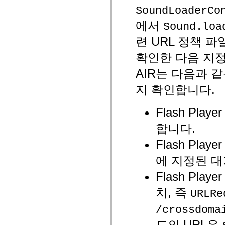
spark.automation.delegates.components.supportClasses
SoundLoaderCo
spark.automation.delegates.skins.spark
에서
spark.automation.events
Sound.loa
spark.collections
spark.components
련 URL 정책 
spark.components.calendarClasses
spark.components.gridClasses
확인한 다음 지
spark.components.mediaClasses
spark.components.supportClasses
AIR는 다음과 
spark.components.windowClasses
spark.core
지 확인합니다.
spark.effects
spark.effects.animation
spark.effects.easing
Flash Pl
spark.effects.interpolation
spark.effects.supportClasses
합니다.
spark.events
spark.filters
Flash Play
spark.formatters
spark.formatters.supportClasses
에 지정된 대
spark.globalization
spark.globalization.supportClasses
spark.layouts
Flash Pl
spark.layouts.supportClasses
spark.managers
치, 즉
URLRe
spark.modules
spark.preloaders
/crossdoma
spark.primitives
spark.primitives.supportClasses
드의 URL은