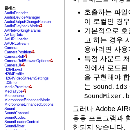
fl.events
fl.ik
클래스
fl.lang
호출하는 파일
AudioDecoder
fl.livepreview
AudioDeviceManager
fl.managers
이 로컬인 경우
AudioOutputChangeReason
fl.motion
AudioPlaybackMode
fl.motion.easing
기본적으로 호
AVNetworkingParams
fl.rsl
AVTagData
fl.text
고 하는 경우 
AVURLLoader
fl.transitions
AVURLStream
fl.transitions.easing
용하려면 사용
Camera
fl.video
CameraPosition
flash.accessibility
CameraRoll
특정 사운드 처
flash.concurrent
CameraRollBrowseOptions
flash.crypto
CameraUI
일에서 로드된 
flash.data
H264Level
flash.desktop
H264Profile
flash.display
을 구현해야 합
H264VideoStreamSettings
flash.display3D
ID3Info
flash.display3D.textures
는
Sound.id3
MediaPromise
flash.errors
MediaType
flash.events
SoundMixer.b
Microphone
flash.external
MicrophoneEnhancedMode
flash.filesystem
MicrophoneEnhancedOptions
flash.filters
그러나 Adobe A
Sound
flash.geom
SoundChannel
flash.globalization
응용 프로그램과 함
SoundCodec
flash.html
SoundLoaderContext
flash.media
한되지 않습니다.
SoundMixer
flash.net