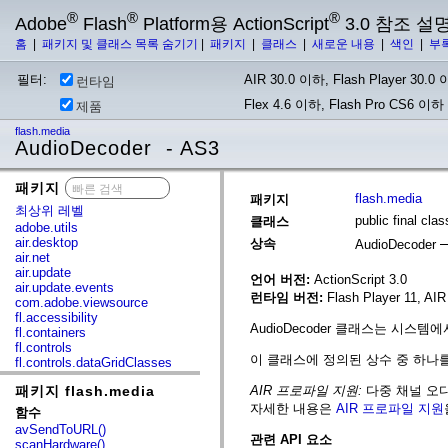
®
®
®
Adobe
Flash
Platform용 ActionScript
3.0 참조 설
홈
|
패키지 및 클래스 목록 숨기기
|
패키지
|
클래스
|
새로운 내용
|
색인
|
부
필터:
AIR 30.0 이하, Flash Player 30.0 이
런타임
Flex 4.6 이하, Flash Pro CS6 이하
제품
flash.media
AudioDecoder - AS3
패키지
x
flash.media
패키지
최상위 레벨
public final cl
클래스
adobe.utils
air.desktop
상속
AudioDecoder
air.net
air.update
언어 버전:
ActionScript 3.0
air.update.events
런타임 버전:
Flash Player 11, AIR
com.adobe.viewsource
fl.accessibility
AudioDecoder 클래스는 시스
fl.containers
fl.controls
이 클래스에 정의된 상수 중 하나를 Ca
fl.controls.dataGridClasses
fl.controls.listClasses
패키지 flash.media
AIR 프로파일 지원:
다중 채널 오디
fl.controls.progressBarClasses
fl.core
자세한 내용은
AIR 프로파일 지원
함수
fl.data
avSendToURL()
fl.display
관련 API 요소
scanHardware()