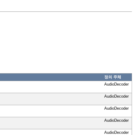
정의 주체
AudioDecoder
AudioDecoder
AudioDecoder
AudioDecoder
AudioDecoder