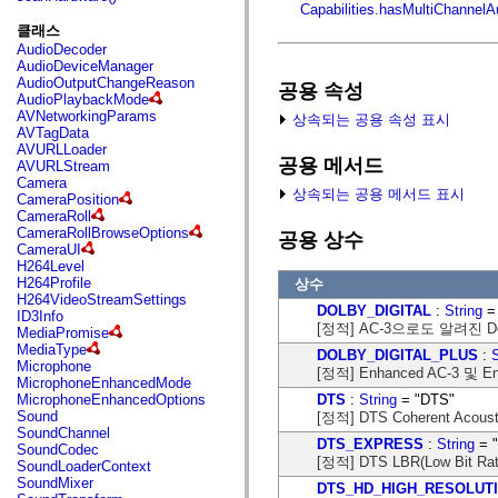
fl.events
Capabilities.hasMultiChannelA
fl.ik
클래스
fl.lang
AudioDecoder
fl.livepreview
AudioDeviceManager
fl.managers
AudioOutputChangeReason
공용 속성
fl.motion
AudioPlaybackMode
fl.motion.easing
AVNetworkingParams
상속되는 공용 속성 표시
fl.rsl
AVTagData
fl.text
AVURLLoader
fl.transitions
공용 메서드
AVURLStream
fl.transitions.easing
Camera
fl.video
상속되는 공용 메서드 표시
CameraPosition
flash.accessibility
CameraRoll
flash.concurrent
CameraRollBrowseOptions
공용 상수
flash.crypto
CameraUI
flash.data
H264Level
flash.desktop
H264Profile
상수
flash.display
H264VideoStreamSettings
flash.display3D
DOLBY_DIGITAL
:
String
= 
ID3Info
flash.display3D.textures
[정적] AC-3으로도 알려진 Dolb
MediaPromise
flash.errors
MediaType
DOLBY_DIGITAL_PLUS
:
S
flash.events
Microphone
flash.external
[정적] Enhanced AC-3 및 En
MicrophoneEnhancedMode
flash.filesystem
DTS
:
String
= "DTS"
MicrophoneEnhancedOptions
flash.filters
Sound
[정적] DTS Coherent Acous
flash.geom
SoundChannel
flash.globalization
DTS_EXPRESS
:
String
= 
SoundCodec
flash.html
[정적] DTS LBR(Low Bit 
SoundLoaderContext
flash.media
SoundMixer
DTS_HD_HIGH_RESOLUT
flash.net