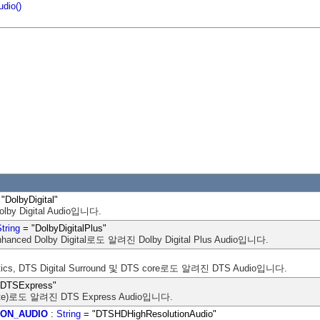
udio()
"DolbyDigital"
y Digital Audio입니다.
tring
= "DolbyDigitalPlus"
hanced Dolby Digital로도 알려진 Dolby Digital Plus Audio입니다.
tics, DTS Digital Surround 및 DTS core로도 알려진 DTS Audio입니다.
"DTSExpress"
Rate)로도 알려진 DTS Express Audio입니다.
ION_AUDIO
:
String
= "DTSHDHighResolutionAudio"