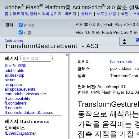
®
®
®
Adobe
Flash
Platform용 ActionScript
3.0 참조 설
홈
|
패키지 및 클래스 목록 숨기기
|
패키지
|
클래스
|
새로운 내용
|
색인
|
부
필터:
AIR 30.0 이하, Flash Player 30.0 이
런타임
Flex 4.6 이하, Flash Pro CS6 이하
제품
필
flash.events
TransformGestureEvent - AS3
패키지
x
flash.events
패키지
최상위 레벨
public class T
클래스
adobe.utils
air.desktop
상속
TransformGest
air.net
air.update
언어 버전:
ActionScript 3.0
air.update.events
런타임 버전:
Flash Player 10.1, AI
com.adobe.viewsource
fl.accessibility
TransformGes
fl.containers
fl.controls
동작으로 해석하는 
fl.controls.dataGridClasses
fl.controls.listClasses
패키지 flash.events
fl.controls.progressBarClasses
가락을 움직이는 경
fl.core
인터페이스
fl.data
접촉 지점을 가질 
IEventDispatcher
fl.display