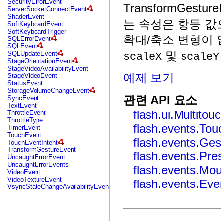
SecurityErrorEvent
mx.automation.air
TransformGes
ServerSocketConnectEvent
mx.automation.delegates
ShaderEvent
mx.automation.delegates.advancedDataGrid
는 속성은 항등 값
SoftKeyboardEvent
mx.automation.delegates.charts
SoftKeyboardTrigger
mx.automation.delegates.containers
확대/축소 변형이
SQLErrorEvent
mx.automation.delegates.controls
SQLEvent
mx.automation.delegates.controls.dataGridClasses
및
SQLUpdateEvent
scaleX
scaleY
mx.automation.delegates.controls.fileSystemClasses
StageOrientationEvent
mx.automation.delegates.core
StageVideoAvailabilityEvent
mx.automation.delegates.flashflexkit
예제 보기
StageVideoEvent
mx.automation.events
StatusEvent
mx.binding
StorageVolumeChangeEvent
mx.binding.utils
관련 API 요소
SyncEvent
mx.charts
TextEvent
mx.charts.chartClasses
flash.ui.Multitou
ThrottleEvent
mx.charts.effects
ThrottleType
mx.charts.effects.effectClasses
flash.events.To
TimerEvent
mx.charts.events
TouchEvent
mx.charts.renderers
flash.events.Ge
TouchEventIntent
mx.charts.series
TransformGestureEvent
mx.charts.series.items
flash.events.Pr
UncaughtErrorEvent
mx.charts.series.renderData
UncaughtErrorEvents
mx.charts.styles
flash.events.Mo
VideoEvent
mx.collections
VideoTextureEvent
flash.events.Eve
mx.collections.errors
VsyncStateChangeAvailabilityEvent
mx.containers
mx.containers.accordionClasses
mx.containers.dividedBoxClasses
mx.containers.errors
mx.containers.utilityClasses