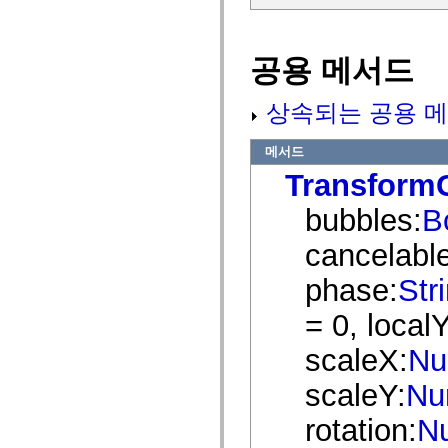
spark.automation.delegates.components.supportClasses
spark.automation.delegates.skins.spark
spark.automation.events
spark.collections
공용 메서드
spark.components
spark.components.calendarClasses
spark.components.gridClasses
상속되는 공용 메
spark.components.mediaClasses
spark.components.supportClasses
spark.components.windowClasses
메서드
spark.core
Transform
spark.effects
spark.effects.animation
spark.effects.easing
bubbles:
B
spark.effects.interpolation
spark.effects.supportClasses
cancelable
spark.events
spark.filters
phase:
Str
spark.formatters
spark.formatters.supportClasses
spark.globalization
= 0, localY
spark.globalization.supportClasses
spark.layouts
scaleX:
Nu
spark.layouts.supportClasses
spark.managers
scaleY:
Nu
spark.modules
spark.preloaders
spark.primitives
rotation:
N
spark.primitives.supportClasses