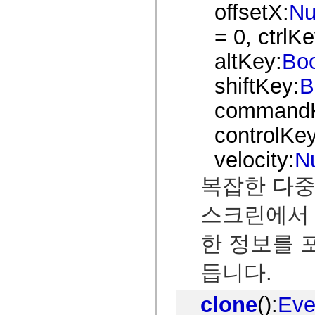
spark.skins
offsetX:
Nu
spark.skins.mobile
spark.skins.mobile.supportClasses
= 0, ctrlKe
spark.skins.spark
spark.skins.spark.mediaClasses.fullScreen
spark.skins.spark.mediaClasses.normal
altKey:
Bo
spark.skins.spark.windowChrome
spark.skins.wireframe
shiftKey:
B
spark.skins.wireframe.mediaClasses
spark.skins.wireframe.mediaClasses.fullScreen
command
spark.transitions
spark.utils
spark.validators
controlKey
spark.validators.supportClasses
언어 요소
velocity:
N
전역 상수
복잡한 다중
전역 함수
연산자
명령문, 키워드 및 지시문
스크린에서 
특수 유형 연산자
부록
한 정보를 포
새로운 내용
컴파일러 오류
듭니다.
컴파일러 경고
런타임 오류
ActionScript 3으로 마이그레이션
clone
():
Eve
지원되는 문자 세트