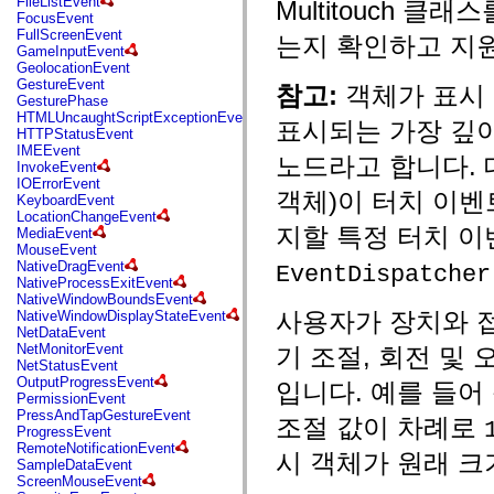
FileListEvent
Multitouch 
flash.net.dns
FocusEvent
flash.net.drm
FullScreenEvent
는지 확인하고 지원
flash.notifications
GameInputEvent
flash.permissions
GeolocationEvent
flash.printing
GestureEvent
참고:
객체가 표시 
flash.profiler
GesturePhase
flash.sampler
HTMLUncaughtScriptExceptionEvent
flash.security
표시되는 가장 깊이
HTTPStatusEvent
flash.sensors
IMEEvent
flash.system
노드라고 합니다. 
InvokeEvent
flash.text
IOErrorEvent
flash.text.engine
객체)이 터치 이벤
KeyboardEvent
flash.text.ime
LocationChangeEvent
flash.ui
지할 특정 터치 
MediaEvent
flash.utils
MouseEvent
flash.xml
NativeDragEvent
EventDispatcher
flashx.textLayout
NativeProcessExitEvent
flashx.textLayout.compose
NativeWindowBoundsEvent
flashx.textLayout.container
사용자가 장치와 접촉하
NativeWindowDisplayStateEvent
flashx.textLayout.conversion
NetDataEvent
flashx.textLayout.edit
NetMonitorEvent
기 조절, 회전 및
flashx.textLayout.elements
NetStatusEvent
flashx.textLayout.events
OutputProgressEvent
입니다. 예를 들어
flashx.textLayout.factory
PermissionEvent
flashx.textLayout.formats
PressAndTapGestureEvent
flashx.textLayout.operations
조절 값이 차례로
ProgressEvent
flashx.textLayout.utils
RemoteNotificationEvent
flashx.undo
시 객체가 원래 크기
SampleDataEvent
mx.accessibility
ScreenMouseEvent
mx.automation