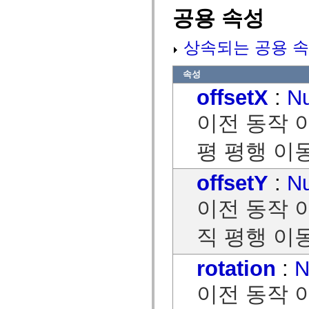
mx.controls
공용 속성
mx.controls.advancedDataGridClasses
mx.controls.dataGridClasses
mx.controls.listClasses
상속되는 공용 속
mx.controls.menuClasses
mx.controls.olapDataGridClasses
mx.controls.scrollClasses
속성
mx.controls.sliderClasses
mx.controls.textClasses
offsetX
:
N
mx.controls.treeClasses
mx.controls.videoClasses
이전 동작 
mx.core
mx.core.windowClasses
mx.effects
평 평행 이
mx.effects.easing
mx.effects.effectClasses
mx.events
offsetY
:
N
mx.filters
mx.flash
이전 동작 
mx.formatters
mx.geom
mx.graphics
직 평행 이
mx.graphics.codec
mx.graphics.shaderClasses
mx.logging
rotation
:
N
mx.logging.errors
mx.logging.targets
mx.managers
이전 동작 
mx.modules
mx.netmon