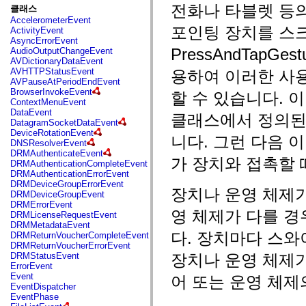
fl.events
전화나 타블렛 등
클래스
fl.ik
AccelerometerEvent
fl.lang
포인팅 장치를 스크린
ActivityEvent
fl.livepreview
AsyncErrorEvent
fl.managers
PressAndTapGes
AudioOutputChangeEvent
fl.motion
AVDictionaryDataEvent
fl.motion.easing
AVHTTPStatusEvent
용하여 이러한 사
fl.rsl
AVPauseAtPeriodEndEvent
fl.text
BrowserInvokeEvent
할 수 있습니다. 이 클
fl.transitions
ContextMenuEvent
fl.transitions.easing
DataEvent
fl.video
클래스에서 정의된
DatagramSocketDataEvent
flash.accessibility
DeviceRotationEvent
flash.concurrent
니다. 그런 다음 
DNSResolverEvent
flash.crypto
DRMAuthenticateEvent
flash.data
가 장치와 접촉할 
DRMAuthenticationCompleteEvent
flash.desktop
DRMAuthenticationErrorEvent
flash.display
DRMDeviceGroupErrorEvent
flash.display3D
장치나 운영 체제가
DRMDeviceGroupEvent
flash.display3D.textures
DRMErrorEvent
flash.errors
영 체제가 다를 경
DRMLicenseRequestEvent
flash.events
DRMMetadataEvent
flash.external
다. 장치마다 스와
DRMReturnVoucherCompleteEvent
flash.filesystem
DRMReturnVoucherErrorEvent
flash.filters
DRMStatusEvent
장치나 운영 체제
flash.geom
ErrorEvent
flash.globalization
Event
어 또는 운영 체제
flash.html
EventDispatcher
flash.media
EventPhase
flash.net