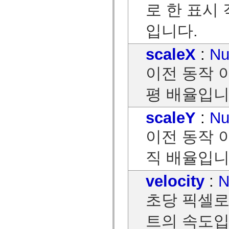
로 한 표시 
mx.olap
mx.olap.aggregators
mx.preloaders
입니다.
mx.printing
mx.resources
mx.rpc
scaleX
:
Nu
mx.rpc.events
mx.rpc.http
mx.rpc.http.mxml
이전 동작 
mx.rpc.mxml
mx.rpc.remoting
평 배율입니
mx.rpc.remoting.mxml
mx.rpc.soap
mx.rpc.soap.mxml
scaleY
:
Nu
mx.rpc.wsdl
mx.rpc.xml
mx.skins
이전 동작 
mx.skins.halo
mx.skins.spark
mx.skins.wireframe
직 배율입니
mx.skins.wireframe.windowChrome
mx.states
mx.styles
velocity
:
N
mx.utils
mx.validators
초당 픽셀로
spark.accessibility
spark.automation.delegates
spark.automation.delegates.components
트의 속도입
spark.automation.delegates.components.gridClasses
spark.automation.delegates.components.mediaClasses