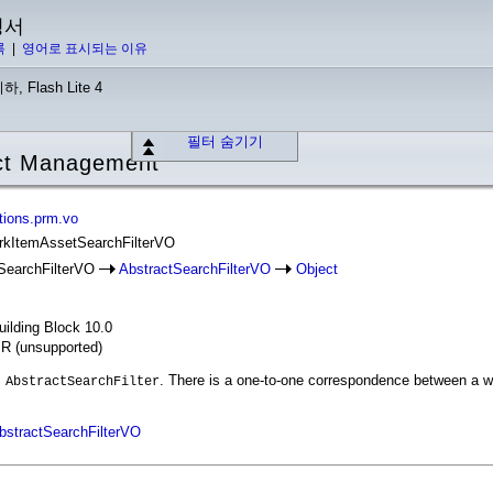
명서
록
|
영어로 표시되는 이유
하, Flash Lite 4
필터 숨기기
ect Management
tions.prm.vo
orkItemAssetSearchFilterVO
SearchFilterVO
AbstractSearchFilterVO
Object
ilding Block 10.0
IR (unsupported)
s
. There is a one-to-one correspondence between a w
AbstractSearchFilter
bstractSearchFilterVO