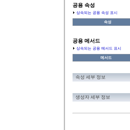
fl.events
공용 속성
fl.ik
fl.lang
상속되는 공용 속성 표시
fl.livepreview
fl.managers
속성
fl.motion
fl.motion.easing
fl.rsl
fl.text
공용 메서드
fl.transitions
fl.transitions.easing
상속되는 공용 메서드 표시
fl.video
flash.accessibility
메서드
flash.concurrent
flash.crypto
flash.data
flash.desktop
flash.display
속성 세부 정보
flash.display3D
flash.display3D.textures
flash.errors
flash.events
생성자 세부 정보
flash.external
flash.filesystem
flash.filters
flash.geom
flash.globalization
flash.html
flash.media
flash.net