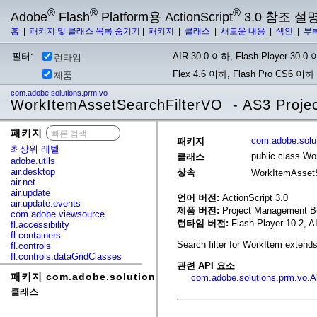
®
®
®
Adobe
Flash
Platform용 ActionScript
3.0 참조 설
홈
|
패키지 및 클래스 목록 숨기기
|
패키지
|
클래스
|
새로운 내용
|
색인
|
부
필터:
AIR 30.0 이하, Flash Player 30.0 이
런타임
Flex 4.6 이하, Flash Pro CS6 이하
제품
com.adobe.solutions.prm.vo
WorkItemAssetSearchFilterVO - AS3 Proj
패키지
x
com.adobe.solu
패키지
최상위 레벨
public class W
클래스
adobe.utils
air.desktop
상속
WorkItemAsset
air.net
air.update
언어 버전:
ActionScript 3.0
air.update.events
제품 버전:
Project Management Bu
com.adobe.viewsource
런타임 버전:
Flash Player 10.2, A
fl.accessibility
fl.containers
Search filter for WorkItem extend
fl.controls
fl.controls.dataGridClasses
관련 API 요소
fl.controls.listClasses
패키지 com.adobe.solutions.prm.vo
fl.controls.progressBarClasses
com.adobe.solutions.prm.vo.A
fl.core
클래스
fl.data
fl.display