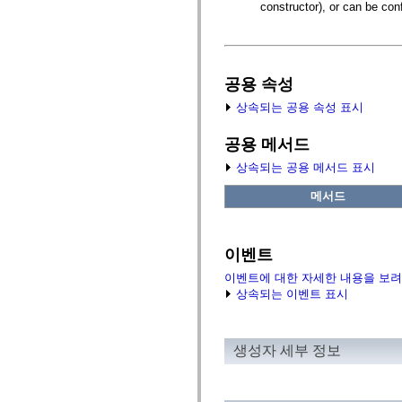
fl.events
constructor), or can be con
fl.ik
fl.lang
fl.livepreview
fl.managers
fl.motion
공용 속성
fl.motion.easing
fl.rsl
상속되는 공용 속성 표시
fl.text
fl.transitions
fl.transitions.easing
공용 메서드
fl.video
flash.accessibility
상속되는 공용 메서드 표시
flash.concurrent
flash.crypto
메서드
flash.data
flash.desktop
flash.display
flash.display3D
이벤트
flash.display3D.textures
flash.errors
이벤트에 대한 자세한 내용을 보려
flash.events
상속되는 이벤트 표시
flash.external
flash.filesystem
flash.filters
flash.geom
생성자 세부 정보
flash.globalization
flash.html
flash.media
flash.net