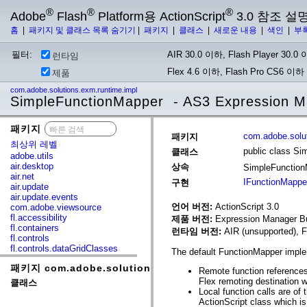
®
®
®
Adobe
Flash
Platform용 ActionScript
3.0 참조 설
홈
|
패키지 및 클래스 목록 숨기기
|
패키지
|
클래스
|
새로운 내용
|
색인
|
부
필터:
AIR 30.0 이하, Flash Player 30.0 이
런타임
Flex 4.6 이하, Flash Pro CS6 이하
제품
com.adobe.solutions.exm.runtime.impl
SimpleFunctionMapper - AS3 Expression 
패키지
x
com.adobe.solu
패키지
최상위 레벨
public class S
클래스
adobe.utils
air.desktop
상속
SimpleFunctio
air.net
IFunctionMappe
구현
air.update
air.update.events
언어 버전:
ActionScript 3.0
com.adobe.viewsource
fl.accessibility
제품 버전:
Expression Manager Bu
fl.containers
런타임 버전:
AIR (unsupported), F
fl.controls
fl.controls.dataGridClasses
The default FunctionMapper imple
fl.controls.listClasses
패키지 com.adobe.solutions.exm.runtime.impl
fl.controls.progressBarClasses
Remote function references
fl.core
Flex remoting destination w
클래스
fl.data
Local function calls are of
fl.display
ActionScript class which is