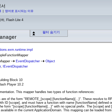
명서
록
|
영어로 표시되는 이유
하, Flash Lite 4
필터 숨기기
Manager
tions.exm.runtime.impl
impleFunctionMapper
nMapper
EventDispatcher
Object
r
,
IEventDispatcher
ilding Block 10
lash Player 10.2
mentation. This mapper handles two types of function references:
 are of the form "REMOTE_[scope]:[functionName](...)". These resolve to RP
ith ID [scope], and must have a function with name [functionName] defined on
 the form "[scope]:[functionName](...)" with no special prefix. The [scope] a
 available in the current ApplicationDomain. This mapping can be loaded from 