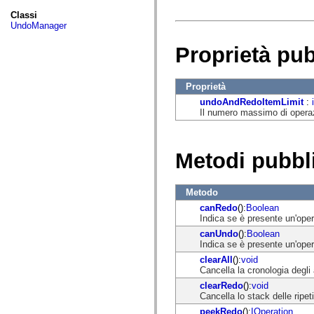
fl.events
fl.ik
Classi
fl.lang
UndoManager
fl.livepreview
fl.managers
Proprietà pu
fl.motion
fl.motion.easing
fl.rsl
fl.text
Proprietà
fl.transitions
undoAndRedoItemLimit
:
fl.transitions.easing
Il numero massimo di operazio
fl.video
flash.accessibility
flash.concurrent
flash.crypto
Metodi pubbl
flash.data
flash.desktop
flash.display
flash.display3D
Metodo
flash.display3D.textures
canRedo
():
Boolean
flash.errors
Indica se è presente un'ope
flash.events
flash.external
canUndo
():
Boolean
flash.filesystem
Indica se è presente un'ope
flash.filters
clearAll
():
void
flash.geom
Cancella la cronologia degli 
flash.globalization
flash.html
clearRedo
():
void
flash.media
Cancella lo stack delle ripeti
flash.net
peekRedo
():
IOperation