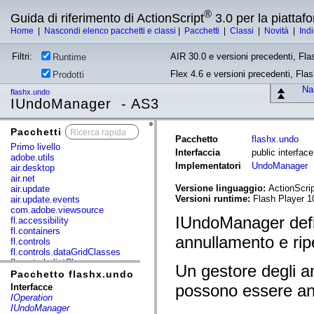
®
Guida di riferimento di ActionScript
3.0 per la piatta
Home
|
Nascondi elenco pacchetti e classi
|
Pacchetti
|
Classi
|
Novità
|
Ind
Filtri:
AIR 30.0 e versioni precedenti, Fla
Runtime
Flex 4.6 e versioni precedenti, Fla
Prodotti
Nas
flashx.undo
IUndoManager - AS3
Pacchetti
x
Pacchetto
flashx.undo
Primo livello
Interfaccia
public interfa
adobe.utils
Implementatori
UndoManager
air.desktop
air.net
Versione linguaggio:
ActionScrip
air.update
Versioni runtime:
Flash Player 1
air.update.events
com.adobe.viewsource
IUndoManager defini
fl.accessibility
fl.containers
annullamento e rip
fl.controls
fl.controls.dataGridClasses
fl.controls.listClasses
Un gestore degli a
fl.controls.progressBarClasses
Pacchetto flashx.undo
fl.core
possono essere ann
Interfacce
fl.data
IOperation
fl.display
IUndoManager