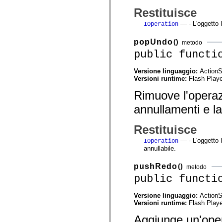
spark.skins.mobile
Restituisce
spark.skins.mobile.supportClasses
spark.skins.spark
— - L'oggetto I
IOperation
spark.skins.spark.mediaClasses.fullScreen
spark.skins.spark.mediaClasses.normal
popUndo
()
metodo
spark.skins.spark.windowChrome
spark.skins.wireframe
public functi
spark.skins.wireframe.mediaClasses
spark.skins.wireframe.mediaClasses.fullScreen
Versione linguaggio:
ActionS
spark.transitions
Versioni runtime:
Flash Playe
spark.utils
spark.validators
Rimuove l'operaz
spark.validators.supportClasses
Elementi del linguaggio
annullamenti e la
Costanti globali
Funzioni globali
Restituisce
Operatori
Istruzioni, parole chiave e direttive
— - L'oggetto 
IOperation
Tipi speciali
annullabile.
Appendici
Novità
pushRedo
()
metodo
Errori del compilatore
public functi
Avvisi del compilatore
Errori runtime
Migrazione a ActionScript 3
Versione linguaggio:
ActionS
Set di caratteri supportati
Versioni runtime:
Flash Playe
Tag solo di MXML
Elementi XML di Motion
Aggiunge un'operaz
Tag Timed Text