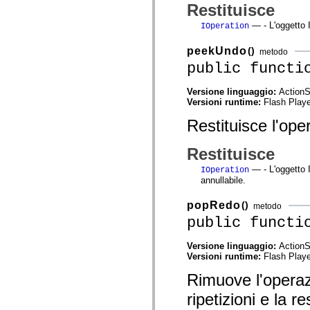
Restituisce
spark.automation.delegates.components.supportClasses
spark.automation.delegates.skins.spark
— - L'oggetto I
IOperation
spark.automation.events
spark.collections
spark.components
peekUndo
()
metodo
spark.components.calendarClasses
public functi
spark.components.gridClasses
spark.components.mediaClasses
spark.components.supportClasses
Versione linguaggio:
ActionS
spark.components.windowClasses
Versioni runtime:
Flash Playe
spark.core
Restituisce l'op
spark.effects
spark.effects.animation
spark.effects.easing
Restituisce
spark.effects.interpolation
spark.effects.supportClasses
— - L'oggetto 
IOperation
spark.events
annullabile.
spark.filters
spark.formatters
popRedo
()
spark.formatters.supportClasses
metodo
spark.globalization
public functi
spark.globalization.supportClasses
spark.layouts
Versione linguaggio:
ActionS
spark.layouts.supportClasses
Versioni runtime:
Flash Playe
spark.managers
spark.modules
Rimuove l'operaz
spark.preloaders
spark.primitives
ripetizioni e la re
spark.primitives.supportClasses
spark.skins