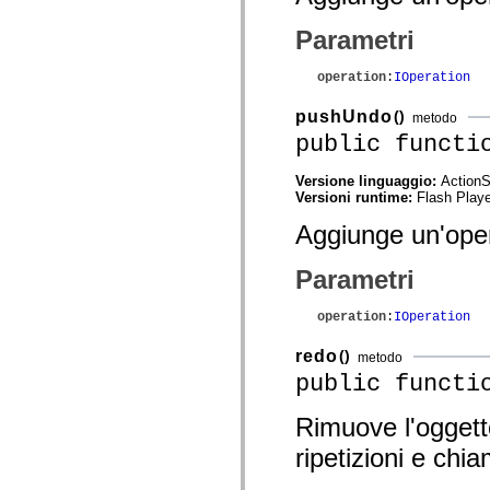
Elenco degli elementi obsoleti
Costanti di implementazione dell’accessibilità
Parametri
Utilizzare gli esempi ActionScript
Note legali
operation
:
IOperation
pushUndo
()
metodo
public functi
Versione linguaggio:
ActionS
Versioni runtime:
Flash Playe
Aggiunge un'opera
Parametri
operation
:
IOperation
redo
()
metodo
public functi
Rimuove l'oggett
ripetizioni e chi