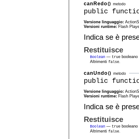
mx.controls
canRedo
()
metodo
mx.controls.advancedDataGridClasses
public functi
mx.controls.dataGridClasses
mx.controls.listClasses
mx.controls.menuClasses
Versione linguaggio:
ActionS
mx.controls.olapDataGridClasses
Versioni runtime:
Flash Playe
mx.controls.scrollClasses
mx.controls.sliderClasses
Indica se è pres
mx.controls.textClasses
mx.controls.treeClasses
Restituisce
mx.controls.videoClasses
mx.core
—
booleano s
Boolean
true
mx.core.windowClasses
Altrimenti
.
false
mx.effects
mx.effects.easing
mx.effects.effectClasses
canUndo
()
metodo
mx.events
public functi
mx.filters
mx.flash
mx.formatters
Versione linguaggio:
ActionS
mx.geom
Versioni runtime:
Flash Playe
mx.graphics
Indica se è pres
mx.graphics.codec
mx.graphics.shaderClasses
mx.logging
Restituisce
mx.logging.errors
mx.logging.targets
—
booleano s
Boolean
true
mx.managers
Altrimenti
.
false
mx.modules
mx.netmon