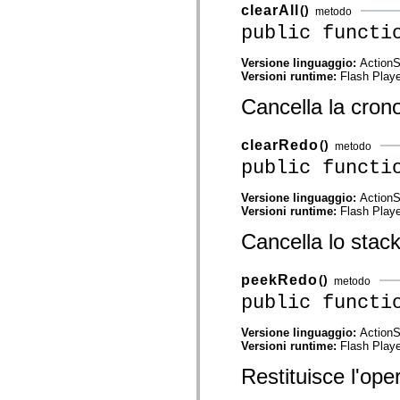
mx.olap
clearAll
()
metodo
mx.olap.aggregators
public functi
mx.preloaders
mx.printing
mx.resources
Versione linguaggio:
ActionS
mx.rpc
Versioni runtime:
Flash Playe
mx.rpc.events
Cancella la crono
mx.rpc.http
mx.rpc.http.mxml
mx.rpc.mxml
mx.rpc.remoting
clearRedo
()
metodo
mx.rpc.remoting.mxml
public functi
mx.rpc.soap
mx.rpc.soap.mxml
mx.rpc.wsdl
Versione linguaggio:
ActionS
mx.rpc.xml
Versioni runtime:
Flash Playe
mx.skins
Cancella lo stack 
mx.skins.halo
mx.skins.spark
mx.skins.wireframe
mx.skins.wireframe.windowChrome
peekRedo
()
metodo
mx.states
public functi
mx.styles
mx.utils
mx.validators
Versione linguaggio:
ActionS
spark.accessibility
Versioni runtime:
Flash Playe
spark.automation.delegates
spark.automation.delegates.components
Restituisce l'ope
spark.automation.delegates.components.gridClasses
spark.automation.delegates.components.mediaClasses