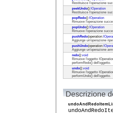
flash.net.dns
Restituisce l'operazione suc
flash.net.drm
peekUndo
():
IOperation
flash.notifications
Restituisce l'operazione suc
flash.permissions
flash.printing
popRedo
():
IOperation
flash.profiler
Rimuove l'operazione successi
flash.sampler
popUndo
():
IOperation
flash.security
Rimuove l'operazione success
flash.sensors
flash.system
pushRedo
(operation:
IOpera
flash.text
Aggiunge un'operazione ripeti
flash.text.engine
pushUndo
(operation:
IOpera
flash.text.ime
Aggiunge un'operazione annul
flash.ui
flash.utils
redo
():
void
flash.xml
Rimuove l'oggetto IOperation
flashx.textLayout
performRedo() dell'oggetto.
flashx.textLayout.compose
undo
():
void
flashx.textLayout.container
Rimuove l'oggetto IOperatio
flashx.textLayout.conversion
performUndo() dell'oggetto.
flashx.textLayout.edit
flashx.textLayout.elements
flashx.textLayout.events
flashx.textLayout.factory
Descrizione de
flashx.textLayout.formats
flashx.textLayout.operations
flashx.textLayout.utils
flashx.undo
undoAndRedoItemLi
mx.accessibility
undoAndRedoIt
mx.automation