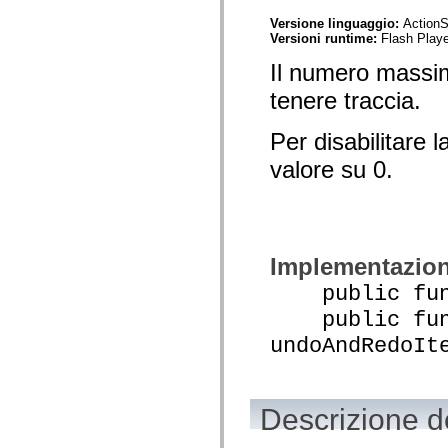
mx.automation.air
mx.automation.delegates
Versione linguaggio:
ActionS
mx.automation.delegates.advancedDataGrid
Versioni runtime:
Flash Playe
mx.automation.delegates.charts
mx.automation.delegates.containers
Il numero massimo 
mx.automation.delegates.controls
tenere traccia.
mx.automation.delegates.controls.dataGridClasses
mx.automation.delegates.controls.fileSystemClasses
mx.automation.delegates.core
Per disabilitare 
mx.automation.delegates.flashflexkit
mx.automation.events
valore su 0.
mx.binding
mx.binding.utils
mx.charts
mx.charts.chartClasses
mx.charts.effects
mx.charts.effects.effectClasses
Implementazio
mx.charts.events
mx.charts.renderers
public funct
mx.charts.series
mx.charts.series.items
public func
mx.charts.series.renderData
mx.charts.styles
undoAndRedoIt
mx.collections
mx.collections.errors
mx.containers
mx.containers.accordionClasses
Descrizione d
mx.containers.dividedBoxClasses
mx.containers.errors
mx.containers.utilityClasses