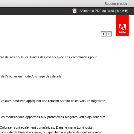
Support produit
Afficher le PDF de l’aide ( 8.4M B)
uilibre de ses couleurs. Faites des essais avec ces commandes pour
 de l’afficher en mode Affichage des détails.
 valeurs positives appliquent une rotation horaire et les valeurs négatives,
le, les modifications apportées aux paramètres Magenta/Vert s’ajoutent aux
ns Coloriser sont également cumulatives. Dans le menu Luminosité,
ntraste de l’image originale, ou spécifiez une plage de contraste avec