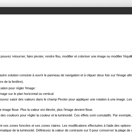
vez retourner, faire pivoter, rendre flou, modifier et coloriser une image ou modifier l’éq
utre solution consiste à ouvrir le panneau de navigation et à cliquer deux fois sur l’image afin
re de la fenêtre).
ation pour régler l’image :
mage sur le plan horizontal ou vertical.
s pouvez saisir des valeurs dans le champ Pivoter pour appliquer une rotation à une image. Les
mage floue. Plus la valeur est élevée, plus l’image devient floue.
bre des couleurs pour régler la couleur et la luminosité. Ces effets sont cumulatifs. Par exemp
ant ses zones foncées et ses zones claires. Les modifications effectuées à l’aide des optio
ique de la luminosité. Définissez la valeur de contraste sur 0 pour conserver la plage de co