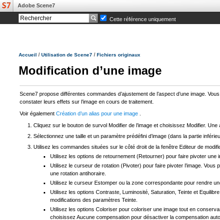
Adobe Scene7
Cette référence uniquement
/
/
Accueil
Utilisation de Scene7
Fichiers originaux
Modification d’une image
Scene7 propose différentes commandes d’ajustement de l’aspect d’une image. Vous pou
constater leurs effets sur l’image en cours de traitement.
Voir également
Création d’un alias pour une image
.
Cliquez sur le bouton de survol Modifier de l’image et choisissez Modifier. Une a
Sélectionnez une taille et un paramètre prédéfini d’image (dans la partie inférieu
Utilisez les commandes situées sur le côté droit de la fenêtre Editeur de modific
Utilisez les options de retournement (Retourner) pour faire pivoter une i
Utilisez le curseur de rotation (Pivoter) pour faire pivoter l’image. Vou
une rotation antihoraire.
Utilisez le curseur Estomper ou la zone correspondante pour rendre une i
Utilisez les options Contraste, Luminosité, Saturation, Teinte et Equili
modifications des paramètres Teinte.
Utilisez les options Coloriser pour coloriser une image tout en conserv
choisissez Aucune compensation pour désactiver la compensation automat