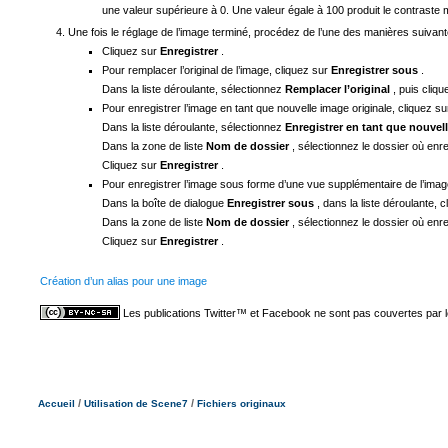
une valeur supérieure à 0. Une valeur égale à 100 produit le contraste
Une fois le réglage de l’image terminé, procédez de l’une des manières suivant
Cliquez sur
Enregistrer
.
Pour remplacer l’original de l’image, cliquez sur
Enregistrer sous
.
Dans la liste déroulante, sélectionnez
Remplacer l’original
, puis cliq
Pour enregistrer l’image en tant que nouvelle image originale, cliquez s
Dans la liste déroulante, sélectionnez
Enregistrer en tant que nouvel
Dans la zone de liste
Nom de dossier
, sélectionnez le dossier où enre
Cliquez sur
Enregistrer
.
Pour enregistrer l’image sous forme d’une vue supplémentaire de l’image
Dans la boîte de dialogue
Enregistrer sous
, dans la liste déroulante, 
Dans la zone de liste
Nom de dossier
, sélectionnez le dossier où enre
Cliquez sur
Enregistrer
.
Création d’un alias pour une image
Les publications Twitter™ et Facebook ne sont pas couvertes par 
/
/
Accueil
Utilisation de Scene7
Fichiers originaux