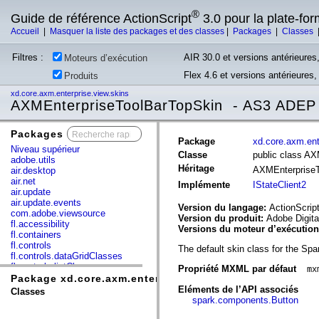
®
Guide de référence ActionScript
3.0 pour la plate-fo
Accueil
|
Masquer la liste des packages et des classes
|
Packages
|
Classes
Filtres :
AIR 30.0 et versions antérieures,
Moteurs d’exécution
Flex 4.6 et versions antérieures
Produits
xd.core.axm.enterprise.view.skins
AXMEnterpriseToolBarTopSkin - AS3 ADEP
Packages
x
Package
xd.core.axm.ent
Niveau supérieur
Classe
public class A
adobe.utils
Héritage
AXMEnterprise
air.desktop
air.net
Implémente
IStateClient2
air.update
air.update.events
Version du langage:
ActionScript
com.adobe.viewsource
Version du produit:
Adobe Digita
fl.accessibility
Versions du moteur d’exécutio
fl.containers
fl.controls
The default skin class for the Sp
fl.controls.dataGridClasses
fl.controls.listClasses
Propriété MXML par défaut
mx
fl.controls.progressBarClasses
Package xd.core.axm.enterprise.view.skins
fl.core
Eléments de l’API associés
Classes
fl.data
spark.components.Button
fl.display