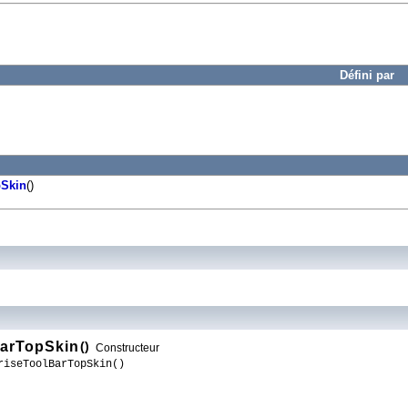
Défini par
pSkin
()
arTopSkin
()
Constructeur
riseToolBarTopSkin()