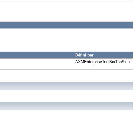
Défini par
AXMEnterpriseToolBarTopSkin