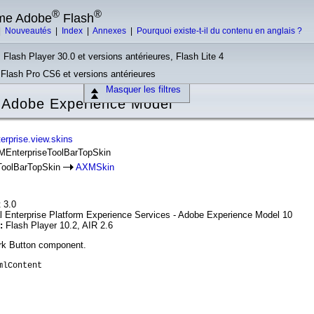
®
®
rme Adobe
Flash
|
Nouveautés
|
Index
|
Annexes
|
Pourquoi existe-t-il du contenu en anglais ?
 Flash Player 30.0 et versions antérieures, Flash Lite 4
, Flash Pro CS6 et versions antérieures
Masquer les filtres
 Adobe Experience Model
erprise.view.skins
XMEnterpriseToolBarTopSkin
ToolBarTopSkin
AXMSkin
 3.0
l Enterprise Platform Experience Services - Adobe Experience Model 10
n:
Flash Player 10.2, AIR 2.6
ark Button component.
mlContent