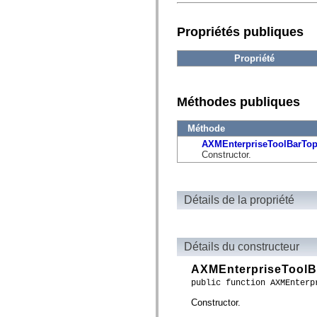
fl.events
fl.ik
fl.lang
Propriétés publiques
fl.livepreview
fl.managers
fl.motion
Propriété
fl.motion.easing
fl.rsl
fl.text
fl.transitions
Méthodes publiques
fl.transitions.easing
fl.video
Méthode
flash.accessibility
flash.concurrent
AXMEnterpriseToolBarTo
flash.crypto
Constructor.
flash.data
flash.desktop
flash.display
flash.display3D
Détails de la propriété
flash.display3D.textures
flash.errors
flash.events
flash.external
flash.filesystem
Détails du constructeur
flash.filters
flash.geom
AXMEnterpriseToolB
flash.globalization
public function AXMEnterp
flash.html
flash.media
Constructor.
flash.net