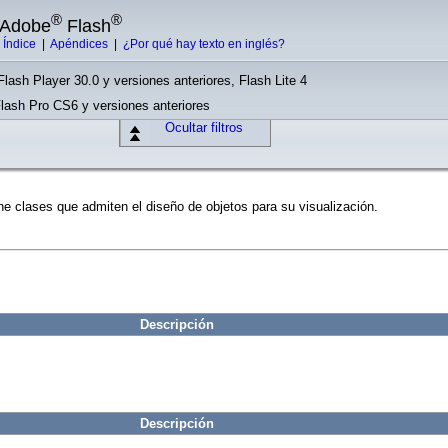
®
®
e Adobe
Flash
|
Índice
|
Apéndices
|
¿Por qué hay texto en inglés?
Flash Player 30.0 y versiones anteriores, Flash Lite 4
Flash Pro CS6 y versiones anteriores
Ocultar filtros
ne clases que admiten el diseño de objetos para su visualización.
Descripción
Descripción