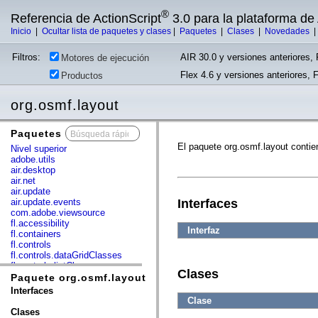
®
Referencia de ActionScript
3.0 para la plataforma d
Inicio
|
Ocultar lista de paquetes y clases
|
Paquetes
|
Clases
|
Novedades
Filtros:
AIR 30.0 y versiones anteriores, 
Motores de ejecución
Flex 4.6 y versiones anteriores, 
Productos
org.osmf.layout
Paquetes
x
El paquete org.osmf.layout contie
Nivel superior
adobe.utils
air.desktop
air.net
air.update
air.update.events
Interfaces
com.adobe.viewsource
fl.accessibility
Interfaz
fl.containers
fl.controls
fl.controls.dataGridClasses
fl.controls.listClasses
Clases
fl.controls.progressBarClasses
Paquete org.osmf.layout
fl.core
Interfaces
fl.data
Clase
fl.display
Clases