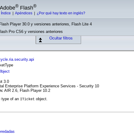
®
®
e Adobe
Flash
|
Índice
|
Apéndices
|
¿Por qué hay texto en inglés?
Flash Player 30.0 y versiones anteriores, Flash Lite 4
Flash Pro CS6 y versiones anteriores
Ocultar filtros
cle.ria.security.api
cketType
Object
pt 3.0
tal Enterprise Platform Experience Services - Security 10
ón:
AIR 2.6, Flash Player 10.2
e type of an
object.
ITicket
eredadas