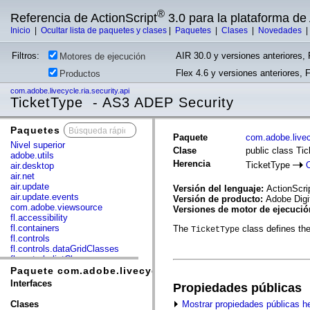
®
Referencia de ActionScript
3.0 para la plataforma d
Inicio
|
Ocultar lista de paquetes y clases
|
Paquetes
|
Clases
|
Novedades
Filtros:
AIR 30.0 y versiones anteriores, 
Motores de ejecución
Flex 4.6 y versiones anteriores, 
Productos
com.adobe.livecycle.ria.security.api
TicketType - AS3 ADEP Security
Paquetes
x
Paquete
com.adobe.livecy
Nivel superior
Clase
public class Ti
adobe.utils
Herencia
TicketType
air.desktop
air.net
air.update
Versión del lenguaje:
ActionScri
air.update.events
Versión de producto:
Adobe Digi
com.adobe.viewsource
Versiones de motor de ejecuci
fl.accessibility
fl.containers
The
class defines th
TicketType
fl.controls
fl.controls.dataGridClasses
fl.controls.listClasses
fl.controls.progressBarClasses
Paquete com.adobe.livecycle.ria.security.api
fl.core
Interfaces
Propiedades públicas
fl.data
fl.display
Mostrar propiedades públicas h
Clases