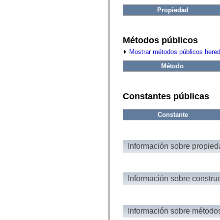
fl.events
fl.ik
Propiedad
fl.lang
fl.livepreview
fl.managers
fl.motion
Métodos públicos
fl.motion.easing
Mostrar métodos públicos here
fl.rsl
fl.text
Método
fl.transitions
fl.transitions.easing
fl.video
flash.accessibility
Constantes públicas
flash.concurrent
flash.crypto
flash.data
Constante
flash.desktop
flash.display
flash.display3D
flash.display3D.textures
Información sobre propie
flash.errors
flash.events
flash.external
flash.filesystem
flash.filters
Información sobre constru
flash.geom
flash.globalization
flash.html
flash.media
Información sobre método
flash.net