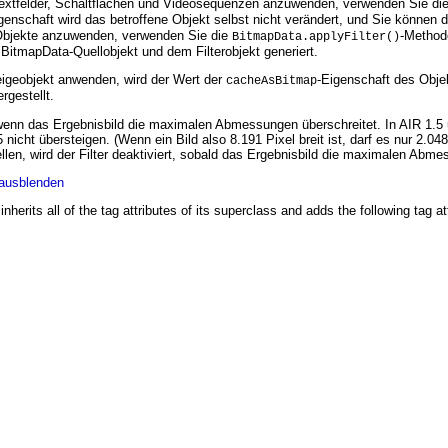
 Textfelder, Schaltflächen und Videosequenzen anzuwenden, verwenden Sie di
genschaft wird das betroffene Objekt selbst nicht verändert, und Sie können d
Objekte anzuwenden, verwenden Sie die
-Method
BitmapData.applyFilter()
 BitmapData-Quellobjekt und dem Filterobjekt generiert.
eigeobjekt anwenden, wird der Wert der
-Eigenschaft des Obje
cacheAsBitmap
rgestellt.
 wenn das Ergebnisbild die maximalen Abmessungen überschreitet. In AIR 1.5 
nicht übersteigen. (Wenn ein Bild also 8.191 Pixel breit ist, darf es nur 2.0
tellen, wird der Filter deaktiviert, sobald das Ergebnisbild die maximalen Abm
ausblenden
inherits all of the tag attributes of its superclass and adds the following tag at