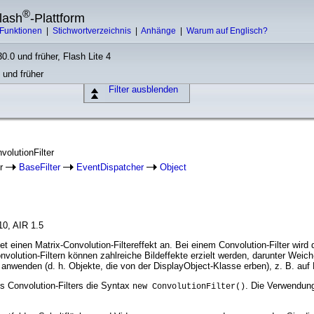
®
lash
-Plattform
Funktionen
|
Stichwortverzeichnis
|
Anhänge
|
Warum auf Englisch?
0.0 und früher, Flash Lite 4
 und früher
Filter ausblenden
volutionFilter
er
BaseFilter
EventDispatcher
Object
10, AIR 1.5
t einen Matrix-Convolution-Filtereffekt an. Bei einem Convolution-Filter wir
Convolution-Filtern können zahlreiche Bildeffekte erzielt werden, darunter W
t anwenden (d. h. Objekte, die von der DisplayObject-Klasse erben), z. B. auf
s Convolution-Filters die Syntax
. Die Verwendung
new ConvolutionFilter()