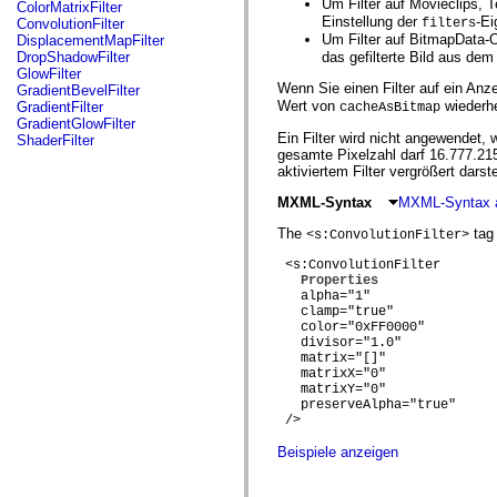
fl.events
Um Filter auf Movieclips,
ColorMatrixFilter
fl.ik
Einstellung der
-Ei
ConvolutionFilter
filters
fl.lang
Um Filter auf BitmapData-
DisplacementMapFilter
fl.livepreview
DropShadowFilter
das gefilterte Bild aus dem
fl.managers
GlowFilter
fl.motion
Wenn Sie einen Filter auf ein Anz
GradientBevelFilter
fl.motion.easing
Wert von
wiederhe
GradientFilter
cacheAsBitmap
fl.rsl
GradientGlowFilter
fl.text
Ein Filter wird nicht angewendet,
ShaderFilter
fl.transitions
gesamte Pixelzahl darf 16.777.215 
fl.transitions.easing
aktiviertem Filter vergrößert dars
fl.video
flash.accessibility
MXML-Syntax
MXML-Syntax 
flash.concurrent
The
tag 
flash.crypto
<s:ConvolutionFilter>
flash.data
 <s:ConvolutionFilter 

flash.desktop
Properties
flash.display
   alpha="1"

flash.display3D
   clamp="true"

flash.display3D.textures
   color="0xFF0000"

flash.errors
   divisor="1.0"

flash.events
   matrix="[]"

flash.external
   matrixX="0"

flash.filesystem
   matrixY="0"

flash.filters
   preserveAlpha="true"

flash.geom
 />

flash.globalization
flash.html
Beispiele anzeigen
flash.media
flash.net