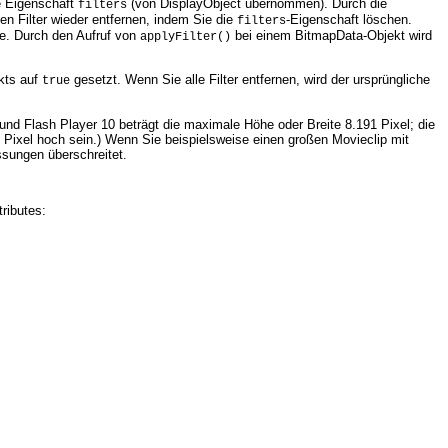
e Eigenschaft
(von DisplayObject übernommen). Durch die
filters
en Filter wieder entfernen, indem Sie die
-Eigenschaft löschen.
filters
e. Durch den Aufruf von
bei einem BitmapData-Objekt wird
applyFilter()
kts auf
gesetzt. Wenn Sie alle Filter entfernen, wird der ursprüngliche
true
und Flash Player 10 beträgt die maximale Höhe oder Breite 8.191 Pixel; die
48 Pixel hoch sein.) Wenn Sie beispielsweise einen großen Movieclip mit
essungen überschreitet.
tributes: