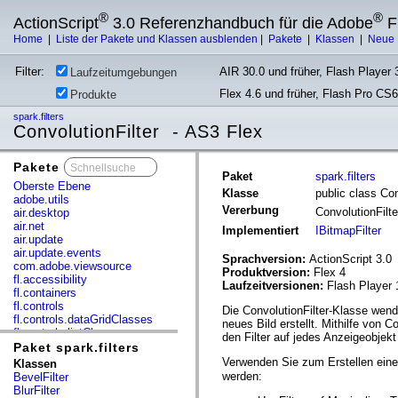
®
®
ActionScript
3.0 Referenzhandbuch für die Adobe
F
Home
|
Liste der Pakete und Klassen ausblenden
|
Pakete
|
Klassen
|
Neue 
Filter:
AIR 30.0 und früher, Flash Player 3
Laufzeitumgebungen
Flex 4.6 und früher, Flash Pro CS6
Produkte
spark.filters
ConvolutionFilter - AS3 Flex
Pakete
x
Paket
spark.filters
Oberste Ebene
Klasse
public class Con
adobe.utils
Vererbung
ConvolutionFilt
air.desktop
air.net
Implementiert
IBitmapFilter
air.update
air.update.events
Sprachversion:
ActionScript 3.0
com.adobe.viewsource
Produktversion:
Flex 4
fl.accessibility
Laufzeitversionen:
Flash Player 
fl.containers
fl.controls
Die ConvolutionFilter-Klasse wende
fl.controls.dataGridClasses
neues Bild erstellt. Mithilfe von 
fl.controls.listClasses
den Filter auf jedes Anzeigeobjek
fl.controls.progressBarClasses
Paket spark.filters
fl.core
Verwenden Sie zum Erstellen eine
Klassen
fl.data
werden:
BevelFilter
fl.display
BlurFilter