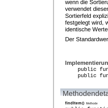
wenn die Sortieru
verwendet dies
Sortierfeld expliz
festgelegt wird,
identische Wert
Der Standardwer
Implementieru
public funct
public funct
Methodendeta
findItem
()
Methode