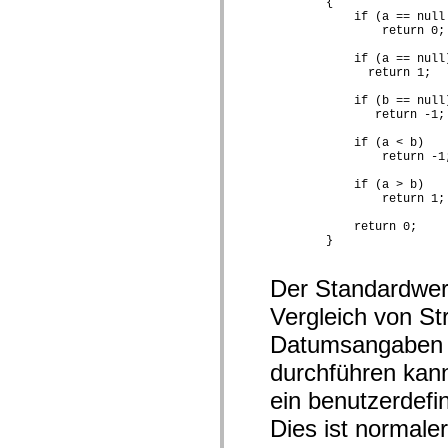
        {

mx.olap
            if (a == null 
mx.olap.aggregators
                return 0;

mx.preloaders
mx.printing
            if (a == null)
mx.resources
              return 1;

mx.rpc
mx.rpc.events
            if (b == null)
mx.rpc.http
               return -1;

mx.rpc.http.mxml
            if (a < b)

mx.rpc.mxml
                return -1;
mx.rpc.remoting
mx.rpc.remoting.mxml
            if (a > b)

mx.rpc.soap
                return 1;

mx.rpc.soap.mxml
mx.rpc.wsdl
            return 0;

mx.rpc.xml
        }

mx.skins
mx.skins.halo
mx.skins.spark
Der Standardwert 
mx.skins.wireframe
mx.skins.wireframe.windowChrome
Vergleich von St
mx.states
Datumsangaben i
mx.styles
mx.utils
durchführen kann
mx.validators
spark.accessibility
ein benutzerdefin
spark.automation.delegates
spark.automation.delegates.components
Dies ist normale
spark.automation.delegates.components.gridClasses
spark.automation.delegates.components.mediaClasses