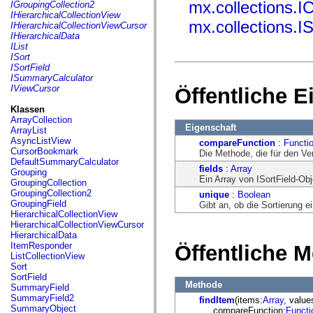
fl.events
mx.collections.I
IGroupingCollection2
fl.ik
IHierarchicalCollectionView
fl.lang
mx.collections.IS
IHierarchicalCollectionViewCursor
fl.livepreview
IHierarchicalData
fl.managers
IList
fl.motion
ISort
fl.motion.easing
ISortField
fl.rsl
ISummaryCalculator
fl.text
IViewCursor
Öffentliche 
fl.transitions
fl.transitions.easing
Klassen
fl.video
ArrayCollection
flash.accessibility
Eigenschaft
ArrayList
flash.concurrent
AsyncListView
compareFunction
:
Functi
flash.crypto
CursorBookmark
Die Methode, die für den Ve
flash.data
DefaultSummaryCalculator
fields
:
Array
flash.desktop
Grouping
Ein Array von ISortField-Obj
flash.display
GroupingCollection
flash.display3D
GroupingCollection2
unique
:
Boolean
flash.display3D.textures
GroupingField
Gibt an, ob die Sortierung ei
flash.errors
HierarchicalCollectionView
flash.events
HierarchicalCollectionViewCursor
flash.external
HierarchicalData
flash.filesystem
ItemResponder
Öffentliche 
flash.filters
ListCollectionView
flash.geom
Sort
flash.globalization
SortField
flash.html
Methode
SummaryField
flash.media
SummaryField2
findItem
(items:
Array
, value
flash.net
SummaryObject
compareFunction:
Functi