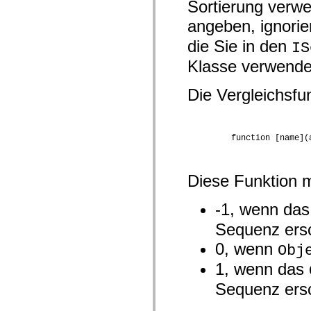
Sortierung verwe
mx.automation.air
mx.automation.delegates
angeben, ignorier
mx.automation.delegates.advancedDataGrid
mx.automation.delegates.charts
die Sie in den
IS
mx.automation.delegates.containers
mx.automation.delegates.controls
Klasse verwende
mx.automation.delegates.controls.dataGridClasses
mx.automation.delegates.controls.fileSystemClasses
mx.automation.delegates.core
Die Vergleichsfu
mx.automation.delegates.flashflexkit
mx.automation.events
mx.binding
mx.binding.utils
         function [name](
mx.charts
mx.charts.chartClasses
mx.charts.effects
mx.charts.effects.effectClasses
Diese Funktion 
mx.charts.events
mx.charts.renderers
mx.charts.series
-1, wenn da
mx.charts.series.items
mx.charts.series.renderData
Sequenz ersc
mx.charts.styles
mx.collections
0, wenn
Obj
mx.collections.errors
mx.containers
1, wenn das
mx.containers.accordionClasses
Sequenz ersc
mx.containers.dividedBoxClasses
mx.containers.errors
mx.containers.utilityClasses