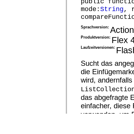
public functi
mode:
String
, 
compareFuncti
Sprachversion:
Action
Produktversion:
Flex 
Laufzeitversionen:
Flas
Sucht das angeg
die Einfügemarke
wird, andernfalls
ListCollectio
das abgefragte E
einfacher, diese
verwenden, um 
Objekten zu such
auf, wenn Sie ei