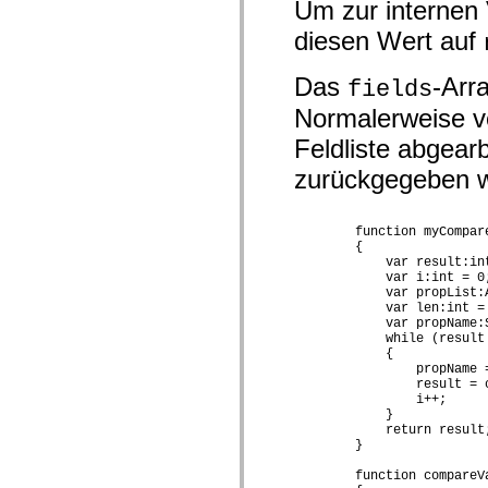
Um zur internen 
mx.controls
mx.controls.advancedDataGridClasses
diesen Wert auf
mx.controls.dataGridClasses
mx.controls.listClasses
mx.controls.menuClasses
Das
-Arr
fields
mx.controls.olapDataGridClasses
mx.controls.scrollClasses
Normalerweise ve
mx.controls.sliderClasses
mx.controls.textClasses
Feldliste abgearb
mx.controls.treeClasses
mx.controls.videoClasses
zurückgegeben w
mx.core
mx.core.windowClasses
mx.effects
        function myCompar
mx.effects.easing
        {

mx.effects.effectClasses
            var result:int
mx.events
            var i:int = 0;
mx.filters
            var propList:
mx.flash
            var len:int = 
mx.formatters
            var propName:S
mx.geom
            while (result 
mx.graphics
            {

mx.graphics.codec
                propName =
mx.graphics.shaderClasses
                result = 
                i++;

mx.logging
            }

mx.logging.errors
            return result;
mx.logging.targets
        }

mx.managers
mx.modules
        function compareV
mx.netmon