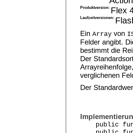
Action
spark.skins.mobile
Produktversion:
Flex 
spark.skins.mobile.supportClasses
spark.skins.spark
spark.skins.spark.mediaClasses.fullScreen
Laufzeitversionen:
Flas
spark.skins.spark.mediaClasses.normal
spark.skins.spark.windowChrome
spark.skins.wireframe
Ein
von
Array
I
spark.skins.wireframe.mediaClasses
spark.skins.wireframe.mediaClasses.fullScreen
Felder angibt. D
spark.transitions
bestimmt die Reih
spark.utils
spark.validators
Der Standardsorti
spark.validators.supportClasses
Sprachelemente
Arrayreihenfolge,
Globale Konstanten
Globale Funktionen
verglichenen Fe
Operatoren
Anweisungen, Schlüsselwörter und Direktiven
Der Standardwer
Sondertypen
Anhänge
Neue Funktionen
Compiler-Fehler
Compiler-Warnungen
Laufzeitfehler
Implementieru
Migration zu ActionScript 3
Unterstützte Zeichensätze
public funct
Nur MXML-Tags
Motion-XML-Elemente
public funct
Timed Text-Tags