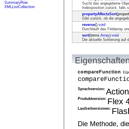
flash.net.dns
SummaryRow
Sucht das angegebene Objek
flash.net.drm
XMLListCollection
Indexposition zurück, falls s
flash.notifications
propertyAffectsSort
(proper
flash.permissions
Gibt zurück, ob die angegeb
flash.printing
flash.profiler
reverse
():
void
flash.sampler
Durchläuft das Feldarray und
flash.security
sort
(items:
Array
):
void
flash.sensors
Die aktuelle Sortierung au
flash.system
flash.text
flash.text.engine
flash.text.ime
flash.ui
Eigenschaften
flash.utils
flash.xml
flashx.textLayout
compareFunction
Eig
flashx.textLayout.compose
compareFuncti
flashx.textLayout.container
flashx.textLayout.conversion
flashx.textLayout.edit
Sprachversion:
Action
flashx.textLayout.elements
flashx.textLayout.events
Produktversion:
Flex 
flashx.textLayout.factory
flashx.textLayout.formats
Laufzeitversionen:
Flas
flashx.textLayout.operations
flashx.textLayout.utils
flashx.undo
Die Methode, die
mx.accessibility
mx.automation