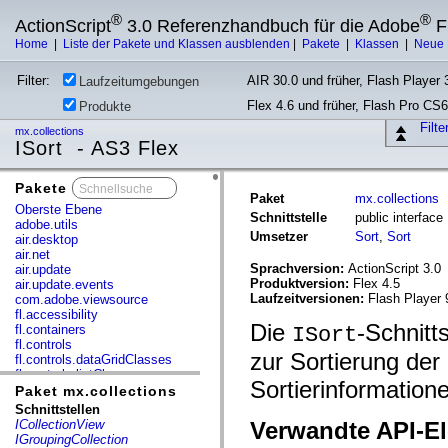
®
®
ActionScript
3.0 Referenzhandbuch für die Adobe
F
Home
|
Liste der Pakete und Klassen ausblenden
|
Pakete
|
Klassen
|
Neue 
Filter:
AIR 30.0 und früher, Flash Player 3
Laufzeitumgebungen
Flex 4.6 und früher, Flash Pro CS6
Produkte
Filt
mx.collections
ISort - AS3 Flex
Pakete
x
Paket
mx.collections
Oberste Ebene
Schnittstelle
public interface 
adobe.utils
Umsetzer
Sort
,
Sort
air.desktop
air.net
Sprachversion:
ActionScript 3.0
air.update
Produktversion:
Flex 4.5
air.update.events
Laufzeitversionen:
Flash Player 
com.adobe.viewsource
fl.accessibility
Die
-Schnitts
fl.containers
ISort
fl.controls
zur Sortierung der
fl.controls.dataGridClasses
fl.controls.listClasses
Sortierinformatione
fl.controls.progressBarClasses
Paket mx.collections
fl.core
Schnittstellen
fl.data
ICollectionView
Verwandte API-E
fl.display
IGroupingCollection