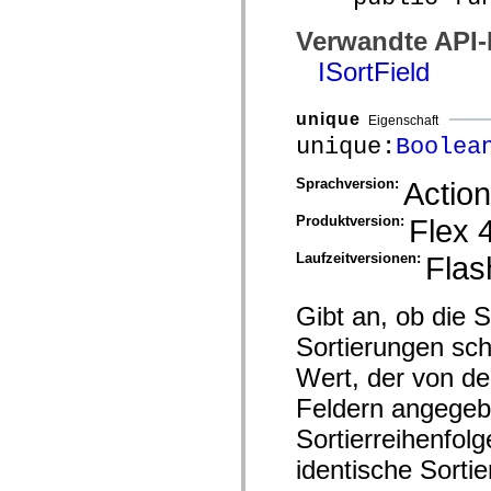
Liste veralteter Elemente
Konstanten für die Implementierung von Eingabehilfen
Verwandte API
Verwendung der ActionScript-Beispiele
ISortField
Rechtliche Hinweise
unique
Eigenschaft
unique:
Boolea
Sprachversion:
Action
Produktversion:
Flex 
Laufzeitversionen:
Flas
Gibt an, ob die S
Sortierungen sch
Wert, der von de
Feldern angegebe
Sortierreihenfol
identische Sorti