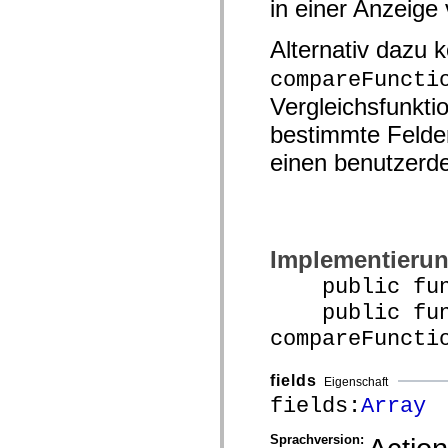
in einer Anzeige
spark.automation.delegates.components.supportClasses
spark.automation.delegates.skins.spark
spark.automation.events
Alternativ dazu k
spark.collections
spark.components
compareFuncti
spark.components.calendarClasses
Vergleichsfunkti
spark.components.gridClasses
spark.components.mediaClasses
bestimmte Felder
spark.components.supportClasses
spark.components.windowClasses
einen benutzerde
spark.core
spark.effects
spark.effects.animation
spark.effects.easing
spark.effects.interpolation
spark.effects.supportClasses
spark.events
Implementieru
spark.filters
public funct
spark.formatters
spark.formatters.supportClasses
public func
spark.globalization
spark.globalization.supportClasses
compareFuncti
spark.layouts
spark.layouts.supportClasses
spark.managers
fields
Eigenschaft
spark.modules
fields:
Array
spark.preloaders
spark.primitives
spark.primitives.supportClasses
Sprachversion:
spark.skins